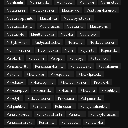
Merihanhi
Meriharakka
Merikotka
Merilokki
Merimetso
Metsähanhi
Metsäkirvinen
Metsäviklo
Mustakurkku-uikku
Mustaleppälintu
Mustalintu
Mustapyrstökuiri
Mustapääkerttu
Mustarastas
Mustatiira
Mustavaris
Mustaviklo
Muuttohaukka
Naakka
Naurulokki
Niittykirvinen
Niittysuohaukka
Nokikana
Nokkavarpunen
Nummikirvinen
Nuolihaukka
Närhi
Pajulintu
Pajusirkku
Palokärki
Palsasirri
Peippo
Peltopyy
Peltosirkku
Pensaskerttu
Pensassirkkalintu
Pensastasku
Peukaloinen
Piekana
Pikku-uikku
Pikkujoutsen
Pikkukiljukotka
Pikkukuovi
Pikkukäpylintu
Pikkulepinkäinen
Pikkulokki
Pikkusieppo
Pikkusirkku
Pikkusirri
Pikkutiira
Pikkutikka
Pikkutylli
Pikkuvarpunen
Pilkkasiipi
Pohjansirkku
Pohjantikka
Pulmunen
Pulmussirri
Punajalkahaukka
Punajalkaviklo
Punakaulahanhi
Punakuiri
Punakylkirastas
Punapäänarsku
Punarinta
Punasotka
Punatulkku