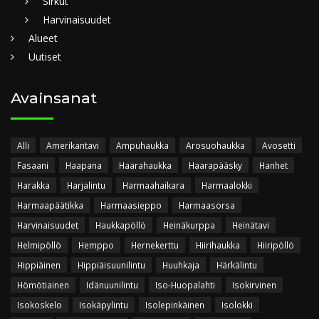
Sirkut
Harvinaisuudet
Alueet
Uutiset
Avainsanat
Alli
Amerikantavi
Ampuhaukka
Arosuohaukka
Avosetti
Fasaani
Haapana
Haarahaukka
Haarapääsky
Hanhet
Harakka
Harjalintu
Harmaahaikara
Harmaalokki
Harmaapäätikka
Harmaasieppo
Harmaasorsa
Harvinaisuudet
Haukkapöllö
Heinäkurppa
Heinätavi
Helmipöllö
Hemppo
Hernekerttu
Hiirihaukka
Hiiripöllö
Hippiäinen
Hippiäisuunilintu
Huuhkaja
Härkälintu
Hömötiainen
Idänuunilintu
Iso-Huopalahti
Isokirvinen
Isokoskelo
Isokäpylintu
Isolepinkäinen
Isolokki