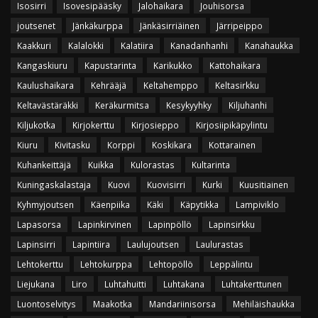
Isosirri
Isovesipääsky
Jalohaikara
Jouhisorsa
joutsenet
Jänkäkurppa
Jänkäsirriäinen
Järripeippo
Kaakkuri
Kalalokki
Kalatiira
Kanadanhanhi
Kanahaukka
Kangaskiuru
Kapustarinta
Karikukko
Kattohaikara
Kaulushaikara
Kehrääjä
Keltahemppo
Keltasirkku
Keltavästäräkki
Keräkurmitsa
Kesykyyhky
Kiljuhanhi
Kiljukotka
Kirjokerttu
Kirjosieppo
Kirjosiipikäpylintu
Kiuru
Kivitasku
Korppi
Koskikara
Kottarainen
Kuhankeittäjä
Kuikka
Kulorastas
Kultarinta
Kuningaskalastaja
Kuovi
Kuovisirri
Kurki
Kuusitiainen
Kyhmyjoutsen
Käenpiika
Käki
Käpytikka
Lampiviklo
Lapasorsa
Lapinkirvinen
Lapinpöllö
Lapinsirkku
Lapinsirri
Lapintiira
Laulujoutsen
Laulurastas
Lehtokerttu
Lehtokurppa
Lehtopöllö
Leppälintu
Liejukana
Liro
Luhtahuitti
Luhtakana
Luhtakerttunen
Luontoselvitys
Maakotka
Mandariinisorsa
Mehiläishaukka