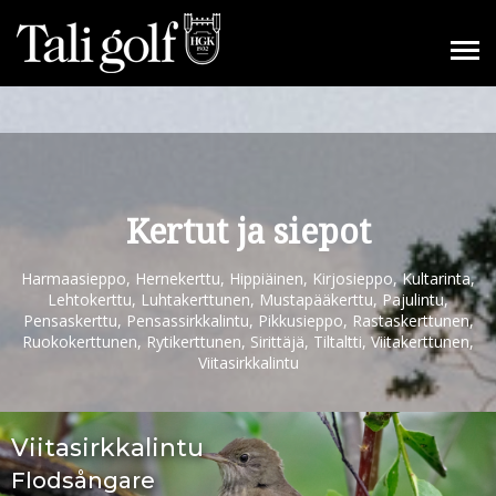
Kertut ja siepot
Harmaasieppo, Hernekerttu, Hippiäinen, Kirjosieppo, Kultarinta,
Lehtokerttu, Luhtakerttunen, Mustapääkerttu, Pajulintu,
Pensaskerttu, Pensassirkkalintu, Pikkusieppo, Rastaskerttunen,
Ruokokerttunen, Rytikerttunen, Sirittäjä, Tiltaltti, Viitakerttunen,
Viitasirkkalintu
Viitasirkkalintu
Flodsångare