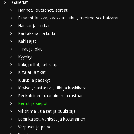
Galleriat
Hanhet, joutsenet, sorsat
Fasaani, kuikka, kaakkuri, uikut, merimetso, haikarat
Haukat ja kotkat
Rantakanat ja kurki
Kahlaajat
Tiirat ja lokit
Kyyhkyt
Käki, pöllöt, kehrääjä
Kiitäjät ja tikat
Kiurut ja pääskyt
Kirviset, västäräkit, tilhi ja koskikara
Peukaloinen, rautiainen ja rastaat
Kertut ja siepot
Viiksitimali, tiaiset ja puukiipijä
Lepinkäiset, varikset ja kottarainen
Varpuset ja peipot