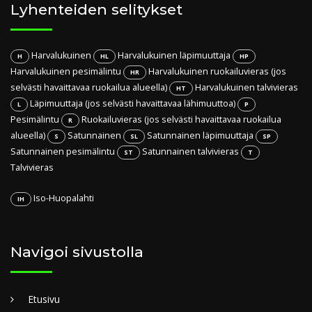
Lyhenteiden selitykset
Harvalukuinen
Harvalukuinen läpimuuttaja
H
HL
HP
Harvalukuinen pesimälintu
Harvalukuinen ruokailuvieras (jos
HR
selvästi havaittavaa ruokailua alueella)
Harvalukuinen talvivieras
HT
Läpimuuttaja (jos selvästi havaittavaa lähimuuttoa)
L
P
Pesimälintu
Ruokailuvieras (jos selvästi havaittavaa ruokailua
R
alueella)
Satunnainen
Satunnainen läpimuuttaja
S
SL
SP
Satunnainen pesimälintu
Satunnainen talvivieras
ST
T
Talvivieras
Iso-Huopalahti
IH
Navigoi sivustolla
Etusivu