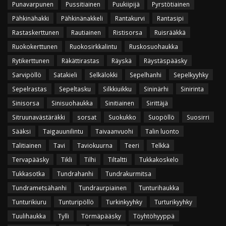
Punavarpunen
Pussitiainen
Puukiipijä
Pyrstötiainen
Pähkinähakki
Pähkinänakkeli
Rantakurvi
Rantasipi
Rastaskerttunen
Rautiainen
Ristisorsa
Ruisrääkkä
Ruokokerttunen
Ruokosirkkalintu
Ruskosuohaukka
Rytikerttunen
Räkättirastas
Räyskä
Räystäspääsky
Sarvipöllö
Satakieli
Selkälokki
Sepelhanhi
Sepelkyyhky
Sepelrastas
Sepeltasku
Silkkiuikku
Sininärhi
Sinirinta
Sinisorsa
Sinisuohaukka
Sinitiainen
Sirittäjä
Sitruunavästäräkki
sorsat
Suokukko
Suopöllö
Suosirri
Sääksi
Taigauunilintu
Taivaanvuohi
Talin luonto
Talitiainen
Tavi
Taviokuurna
Teeri
Telkkä
Tervapääsky
Tikli
Tilhi
Tiltaltti
Tukkakoskelo
Tukkasotka
Tundrahanhi
Tundrakurmitsa
Tundrametsähanhi
Tundraurpiainen
Tunturihaukka
Tunturikiuru
Tunturipöllö
Turkinkyyhky
Turturikyyhky
Tuulihaukka
Tylli
Törmäpääsky
Töyhtöhyyppä