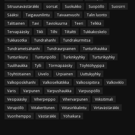
Sitruunavästäräkki
sorsat
Suokukko
Suopöllö
Suosirri
Sääksi
Taigauunilintu
Taivaanvuohi
Talin luonto
Talitiainen
Tavi
Taviokuurna
Teeri
Telkkä
Tervapääsky
Tikli
Tilhi
Tiltaltti
Tukkakoskelo
Tukkasotka
Tundrahanhi
Tundrakurmitsa
Tundrametsähanhi
Tundraurpiainen
Tunturihaukka
Tunturikiuru
Tunturipöllö
Turkinkyyhky
Turturikyyhky
Tuulihaukka
Tylli
Törmäpääsky
Töyhtöhyyppä
Töyhtötiainen
Uivelo
Urpiainen
Uuttukyyhky
Valkoposkihanhi
Valkoselkätikka
Valkosiipitiira
Valkoviklo
Varis
Varpunen
Varpushaukka
Varpuspöllö
Vesipääsky
Viherpeippo
Vihervarpunen
Viiksitimali
Viirupöllö
Viitakerttunen
Viitasirkkalintu
Virtavästäräkki
Vuorihemppo
Västäräkki
Yöhaikara