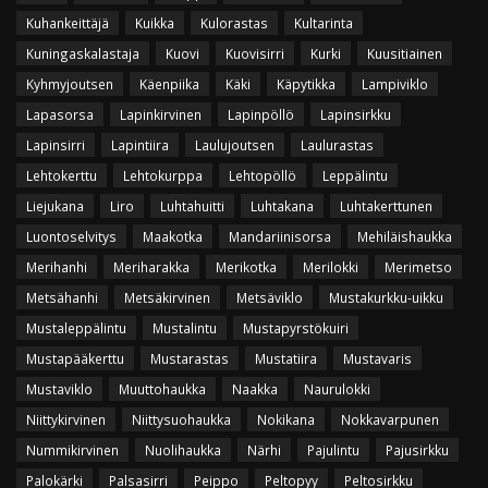
Kuhankeittäjä
Kuikka
Kulorastas
Kultarinta
Kuningaskalastaja
Kuovi
Kuovisirri
Kurki
Kuusitiainen
Kyhmyjoutsen
Käenpiika
Käki
Käpytikka
Lampiviklo
Lapasorsa
Lapinkirvinen
Lapinpöllö
Lapinsirkku
Lapinsirri
Lapintiira
Laulujoutsen
Laulurastas
Lehtokerttu
Lehtokurppa
Lehtopöllö
Leppälintu
Liejukana
Liro
Luhtahuitti
Luhtakana
Luhtakerttunen
Luontoselvitys
Maakotka
Mandariinisorsa
Mehiläishaukka
Merihanhi
Meriharakka
Merikotka
Merilokki
Merimetso
Metsähanhi
Metsäkirvinen
Metsäviklo
Mustakurkku-uikku
Mustaleppälintu
Mustalintu
Mustapyrstökuiri
Mustapääkerttu
Mustarastas
Mustatiira
Mustavaris
Mustaviklo
Muuttohaukka
Naakka
Naurulokki
Niittykirvinen
Niittysuohaukka
Nokikana
Nokkavarpunen
Nummikirvinen
Nuolihaukka
Närhi
Pajulintu
Pajusirkku
Palokärki
Palsasirri
Peippo
Peltopyy
Peltosirkku