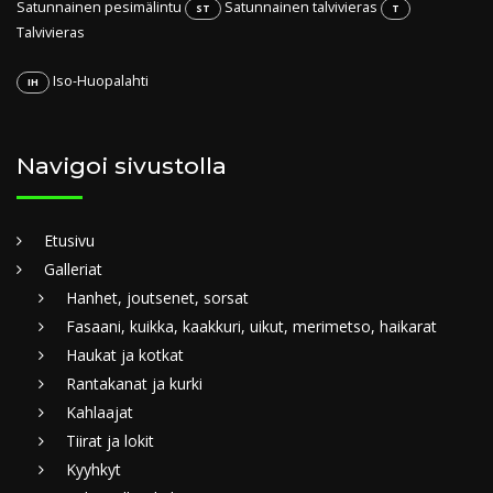
Satunnainen pesimälintu
Satunnainen talvivieras
ST
T
Talvivieras
Iso-Huopalahti
IH
Navigoi sivustolla
Etusivu
Galleriat
Hanhet, joutsenet, sorsat
Fasaani, kuikka, kaakkuri, uikut, merimetso, haikarat
Haukat ja kotkat
Rantakanat ja kurki
Kahlaajat
Tiirat ja lokit
Kyyhkyt