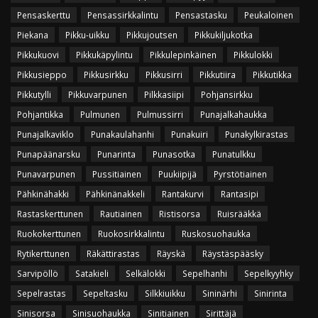
Pensaskerttu
Pensassirkkalintu
Pensastasku
Peukaloinen
Piekana
Pikku-uikku
Pikkujoutsen
Pikkukiljukotka
Pikkukuovi
Pikkukäpylintu
Pikkulepinkäinen
Pikkulokki
Pikkusieppo
Pikkusirkku
Pikkusirri
Pikkutiira
Pikkutikka
Pikkutylli
Pikkuvarpunen
Pilkkasiipi
Pohjansirkku
Pohjantikka
Pulmunen
Pulmussirri
Punajalkahaukka
Punajalkaviklo
Punakaulahanhi
Punakuiri
Punakylkirastas
Punapäänarsku
Punarinta
Punasotka
Punatulkku
Punavarpunen
Pussitiainen
Puukiipijä
Pyrstötiainen
Pähkinähakki
Pähkinänakkeli
Rantakurvi
Rantasipi
Rastaskerttunen
Rautiainen
Ristisorsa
Ruisrääkkä
Ruokokerttunen
Ruokosirkkalintu
Ruskosuohaukka
Rytikerttunen
Räkättirastas
Räyskä
Räystäspääsky
Sarvipöllö
Satakieli
Selkälokki
Sepelhanhi
Sepelkyyhky
Sepelrastas
Sepeltasku
Silkkiuikku
Sininärhi
Sinirinta
Sinisorsa
Sinisuohaukka
Sinitiainen
Sirittäjä