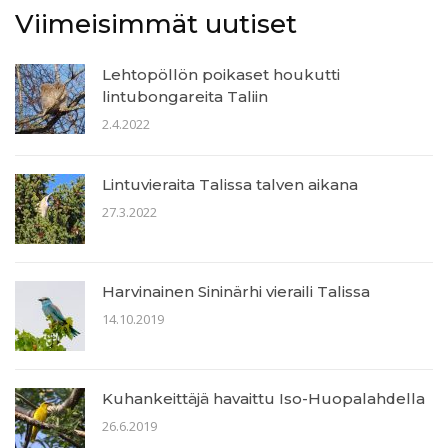
Viimeisimmät uutiset
Lehtopöllön poikaset houkutti
lintubongareita Taliin
2.4.2022
Lintuvieraita Talissa talven aikana
27.3.2022
Harvinainen Sininärhi vieraili Talissa
14.10.2019
Kuhankeittäjä havaittu Iso-Huopalahdella
26.6.2019