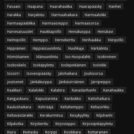
Fasaani
Haapana
Haarahaukka
Haarapääsky
Hanhet
Harakka
Harjalintu
Harmaahaikara
Harmaalokki
Harmaapäätikka
Harmaasieppo
Harmaasorsa
Harvinaisuudet
Haukkapöllö
Heinäkurppa
Heinätavi
Helmipöllö
Hemppo
Hernekerttu
Hiirihaukka
Hiiripöllö
Hippiäinen
Hippiäisuunilintu
Huuhkaja
Härkälintu
Hömötiainen
Idänuunilintu
Iso-Huopalahti
Isokirvinen
Isokoskelo
Isokäpylintu
Isolepinkäinen
Isolokki
Isosirri
Isovesipääsky
Jalohaikara
Jouhisorsa
joutsenet
Jänkäkurppa
Jänkäsirriäinen
Järripeippo
Kaakkuri
Kalalokki
Kalatiira
Kanadanhanhi
Kanahaukka
Kangaskiuru
Kapustarinta
Karikukko
Kattohaikara
Kaulushaikara
Kehrääjä
Keltahemppo
Keltasirkku
Keltavästäräkki
Keräkurmitsa
Kesykyyhky
Kiljuhanhi
Kiljukotka
Kirjokerttu
Kirjosieppo
Kirjosiipikäpylintu
Kiuru
Kivitasku
Korppi
Koskikara
Kottarainen