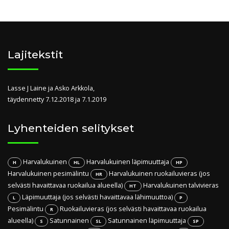
Lajitekstit
Lasse J Laine ja Asko Arkkola,
täydennetty 7.12.2018 ja 7.1.2019
Lyhenteiden selitykset
Harvalukuinen
Harvalukuinen läpimuuttaja
H
HL
HP
Harvalukuinen pesimälintu
Harvalukuinen ruokailuvieras (jos
HR
selvästi havaittavaa ruokailua alueella)
Harvalukuinen talvivieras
HT
Läpimuuttaja (jos selvästi havaittavaa lähimuuttoa)
L
P
Pesimälintu
Ruokailuvieras (jos selvästi havaittavaa ruokailua
R
alueella)
Satunnainen
Satunnainen läpimuuttaja
S
SL
SP