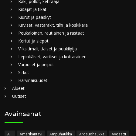
Käki, pöllöt, kehrääjä
Kiitäjät ja tikat
Kiurut ja pääskyt
Kirviset, västäräkit, tilhi ja koskikara
Peukaloinen, rautiainen ja rastaat
Kertut ja siepot
Viiksitimali, tiaiset ja puukiipijä
Lepinkäiset, varikset ja kottarainen
Varpuset ja peipot
Sirkut
Harvinaisuudet
Alueet
Uutiset
Avainsanat
Alli
Amerikantavi
Ampuhaukka
Arosuohaukka
Avosetti