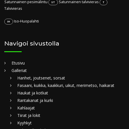
Satunnainen pesimälintu
Satunnainen talvivieras
ST
T
Talvivieras
Iso-Huopalahti
IH
Navigoi sivustolla
Etusivu
Galleriat
Hanhet, joutsenet, sorsat
Fasaani, kuikka, kaakkuri, uikut, merimetso, haikarat
Haukat ja kotkat
Rantakanat ja kurki
Kahlaajat
Tiirat ja lokit
Kyyhkyt