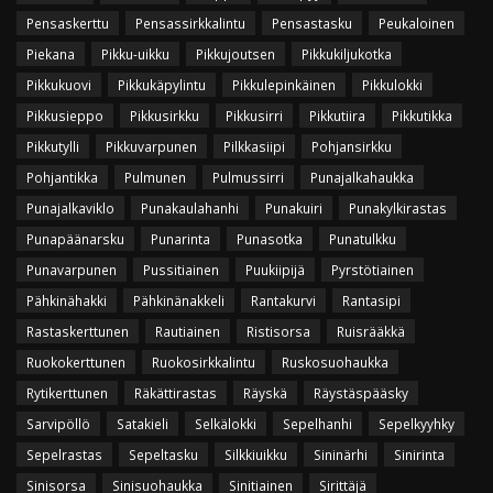
Pensaskerttu
Pensassirkkalintu
Pensastasku
Peukaloinen
Piekana
Pikku-uikku
Pikkujoutsen
Pikkukiljukotka
Pikkukuovi
Pikkukäpylintu
Pikkulepinkäinen
Pikkulokki
Pikkusieppo
Pikkusirkku
Pikkusirri
Pikkutiira
Pikkutikka
Pikkutylli
Pikkuvarpunen
Pilkkasiipi
Pohjansirkku
Pohjantikka
Pulmunen
Pulmussirri
Punajalkahaukka
Punajalkaviklo
Punakaulahanhi
Punakuiri
Punakylkirastas
Punapäänarsku
Punarinta
Punasotka
Punatulkku
Punavarpunen
Pussitiainen
Puukiipijä
Pyrstötiainen
Pähkinähakki
Pähkinänakkeli
Rantakurvi
Rantasipi
Rastaskerttunen
Rautiainen
Ristisorsa
Ruisrääkkä
Ruokokerttunen
Ruokosirkkalintu
Ruskosuohaukka
Rytikerttunen
Räkättirastas
Räyskä
Räystäspääsky
Sarvipöllö
Satakieli
Selkälokki
Sepelhanhi
Sepelkyyhky
Sepelrastas
Sepeltasku
Silkkiuikku
Sininärhi
Sinirinta
Sinisorsa
Sinisuohaukka
Sinitiainen
Sirittäjä