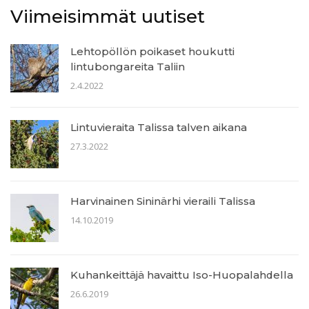
Viimeisimmät uutiset
Lehtopöllön poikaset houkutti
lintubongareita Taliin
2.4.2022
Lintuvieraita Talissa talven aikana
27.3.2022
Harvinainen Sininärhi vieraili Talissa
14.10.2019
Kuhankeittäjä havaittu Iso-Huopalahdella
26.6.2019