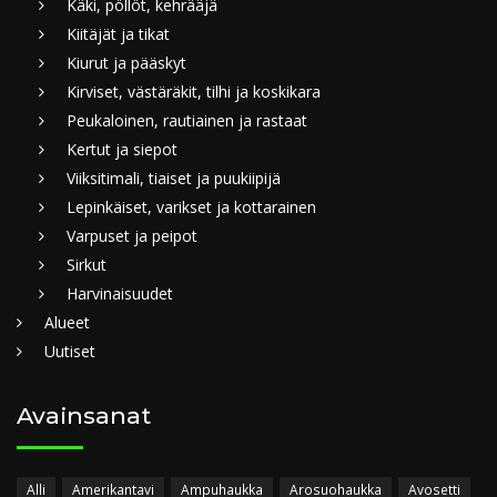
Käki, pöllöt, kehrääjä
Kiitäjät ja tikat
Kiurut ja pääskyt
Kirviset, västäräkit, tilhi ja koskikara
Peukaloinen, rautiainen ja rastaat
Kertut ja siepot
Viiksitimali, tiaiset ja puukiipijä
Lepinkäiset, varikset ja kottarainen
Varpuset ja peipot
Sirkut
Harvinaisuudet
Alueet
Uutiset
Avainsanat
Alli
Amerikantavi
Ampuhaukka
Arosuohaukka
Avosetti