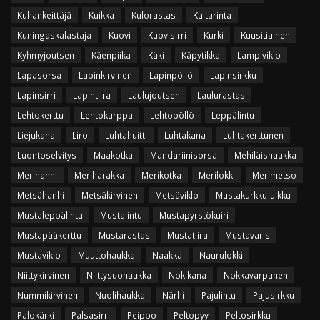
Kuhankeittäjä
Kuikka
Kulorastas
Kultarinta
Kuningaskalastaja
Kuovi
Kuovisirri
Kurki
Kuusitiainen
Kyhmyjoutsen
Käenpiika
Käki
Käpytikka
Lampiviklo
Lapasorsa
Lapinkirvinen
Lapinpöllö
Lapinsirkku
Lapinsirri
Lapintiira
Laulujoutsen
Laulurastas
Lehtokerttu
Lehtokurppa
Lehtopöllö
Leppälintu
Liejukana
Liro
Luhtahuitti
Luhtakana
Luhtakerttunen
Luontoselvitys
Maakotka
Mandariinisorsa
Mehiläishaukka
Merihanhi
Meriharakka
Merikotka
Merilokki
Merimetso
Metsähanhi
Metsäkirvinen
Metsäviklo
Mustakurkku-uikku
Mustaleppälintu
Mustalintu
Mustapyrstökuiri
Mustapääkerttu
Mustarastas
Mustatiira
Mustavaris
Mustaviklo
Muuttohaukka
Naakka
Naurulokki
Niittykirvinen
Niittysuohaukka
Nokikana
Nokkavarpunen
Nummikirvinen
Nuolihaukka
Närhi
Pajulintu
Pajusirkku
Palokärki
Palsasirri
Peippo
Peltopyy
Peltosirkku