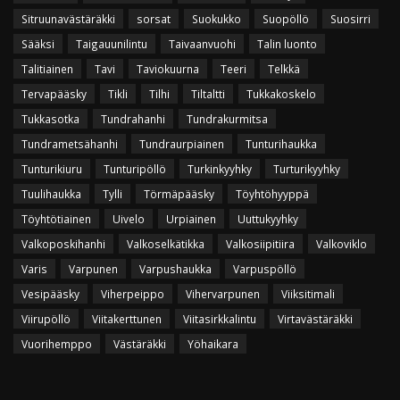
Sitruunavästäräkki
sorsat
Suokukko
Suopöllö
Suosirri
Sääksi
Taigauunilintu
Taivaanvuohi
Talin luonto
Talitiainen
Tavi
Taviokuurna
Teeri
Telkkä
Tervapääsky
Tikli
Tilhi
Tiltaltti
Tukkakoskelo
Tukkasotka
Tundrahanhi
Tundrakurmitsa
Tundrametsähanhi
Tundraurpiainen
Tunturihaukka
Tunturikiuru
Tunturipöllö
Turkinkyyhky
Turturikyyhky
Tuulihaukka
Tylli
Törmäpääsky
Töyhtöhyyppä
Töyhtötiainen
Uivelo
Urpiainen
Uuttukyyhky
Valkoposkihanhi
Valkoselkätikka
Valkosiipitiira
Valkoviklo
Varis
Varpunen
Varpushaukka
Varpuspöllö
Vesipääsky
Viherpeippo
Vihervarpunen
Viiksitimali
Viirupöllö
Viitakerttunen
Viitasirkkalintu
Virtavästäräkki
Vuorihemppo
Västäräkki
Yöhaikara