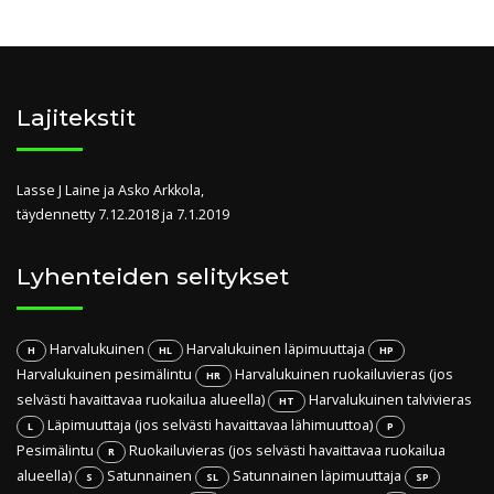
Lajitekstit
Lasse J Laine ja Asko Arkkola,
täydennetty 7.12.2018 ja 7.1.2019
Lyhenteiden selitykset
Harvalukuinen
Harvalukuinen läpimuuttaja
H
HL
HP
Harvalukuinen pesimälintu
Harvalukuinen ruokailuvieras (jos
HR
selvästi havaittavaa ruokailua alueella)
Harvalukuinen talvivieras
HT
Läpimuuttaja (jos selvästi havaittavaa lähimuuttoa)
L
P
Pesimälintu
Ruokailuvieras (jos selvästi havaittavaa ruokailua
R
alueella)
Satunnainen
Satunnainen läpimuuttaja
S
SL
SP