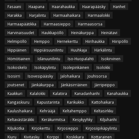
Fasaani
Haapana
Haarahaukka
Haarapääsky
Hanhet
Harakka
Harjalintu
Harmaahaikara
Harmaalokki
Harmaapäätikka
Harmaasieppo
Harmaasorsa
Harvinaisuudet
Haukkapöllö
Heinäkurppa
Heinätavi
Helmipöllö
Hemppo
Hernekerttu
Hiirihaukka
Hiiripöllö
Hippiäinen
Hippiäisuunilintu
Huuhkaja
Härkälintu
Hömötiainen
Idänuunilintu
Iso-Huopalahti
Isokirvinen
Isokoskelo
Isokäpylintu
Isolepinkäinen
Isolokki
Isosirri
Isovesipääsky
Jalohaikara
Jouhisorsa
joutsenet
Jänkäkurppa
Jänkäsirriäinen
Järripeippo
Kaakkuri
Kalalokki
Kalatiira
Kanadanhanhi
Kanahaukka
Kangaskiuru
Kapustarinta
Karikukko
Kattohaikara
Kaulushaikara
Kehrääjä
Keltahemppo
Keltasirkku
Keltavästäräkki
Keräkurmitsa
Kesykyyhky
Kiljuhanhi
Kiljukotka
Kirjokerttu
Kirjosieppo
Kirjosiipikäpylintu
Kiuru
Kivitasku
Korppi
Koskikara
Kottarainen