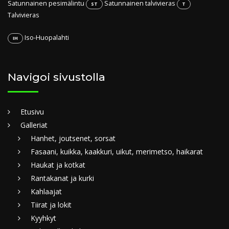
Satunnainen pesimälintu
Satunnainen talvivieras
ST
T
Talvivieras
Iso-Huopalahti
IH
Navigoi sivustolla
Etusivu
Galleriat
Hanhet, joutsenet, sorsat
Fasaani, kuikka, kaakkuri, uikut, merimetso, haikarat
Haukat ja kotkat
Rantakanat ja kurki
Kahlaajat
Tiirat ja lokit
Kyyhkyt