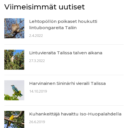
Viimeisimmät uutiset
Lehtopöllön poikaset houkutti
lintubongareita Taliin
2.4.2022
Lintuvieraita Talissa talven aikana
27.3.2022
Harvinainen Sininärhi vieraili Talissa
14.10.2019
Kuhankeittäjä havaittu Iso-Huopalahdella
26.6.2019