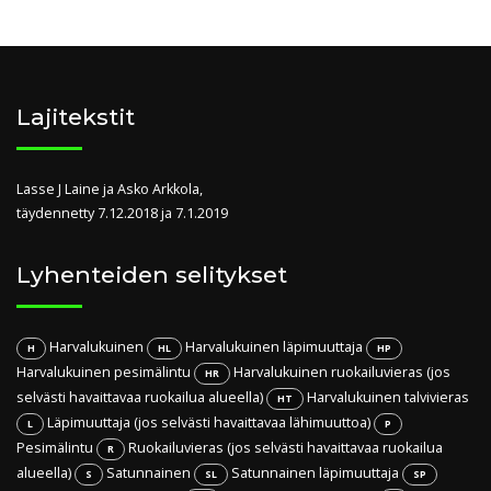
Lajitekstit
Lasse J Laine ja Asko Arkkola,
täydennetty 7.12.2018 ja 7.1.2019
Lyhenteiden selitykset
Harvalukuinen
Harvalukuinen läpimuuttaja
H
HL
HP
Harvalukuinen pesimälintu
Harvalukuinen ruokailuvieras (jos
HR
selvästi havaittavaa ruokailua alueella)
Harvalukuinen talvivieras
HT
Läpimuuttaja (jos selvästi havaittavaa lähimuuttoa)
L
P
Pesimälintu
Ruokailuvieras (jos selvästi havaittavaa ruokailua
R
alueella)
Satunnainen
Satunnainen läpimuuttaja
S
SL
SP