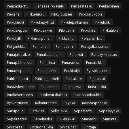
Pensaskerttu
Pensassirkkalintu
Pensastasku
Peukaloinen
Piekana
Pikku-uikku
Pikkujoutsen
Pikkukiljukotka
Pikkukuovi
Pikkukäpylintu
Pikkulepinkäinen
Pikkulokki
Pikkusieppo
Pikkusirkku
Pikkusirri
Pikkutiira
Pikkutikka
Pikkutylli
Pikkuvarpunen
Pilkkasiipi
Pohjansirkku
Pohjantikka
Pulmunen
Pulmussirri
Punajalkahaukka
Punajalkaviklo
Punakaulahanhi
Punakuiri
Punakylkirastas
Punapäänarsku
Punarinta
Punasotka
Punatulkku
Punavarpunen
Pussitiainen
Puukiipijä
Pyrstötiainen
Pähkinähakki
Pähkinänakkeli
Rantakurvi
Rantasipi
Rastaskerttunen
Rautiainen
Ristisorsa
Ruisrääkkä
Ruokokerttunen
Ruokosirkkalintu
Ruskosuohaukka
Rytikerttunen
Räkättirastas
Räyskä
Räystäspääsky
Sarvipöllö
Satakieli
Selkälokki
Sepelhanhi
Sepelkyyhky
Sepelrastas
Sepeltasku
Silkkiuikku
Sininärhi
Sinirinta
Sinisorsa
Sinisuohaukka
Sinitiainen
Sirittäjä