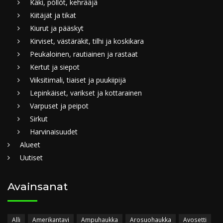
Käki, pöllöt, kehrääjä
Kiitäjät ja tikat
Kiurut ja pääskyt
Kirviset, västäräkit, tilhi ja koskikara
Peukaloinen, rautiainen ja rastaat
Kertut ja siepot
Viiksitimali, tiaiset ja puukiipijä
Lepinkäiset, varikset ja kottarainen
Varpuset ja peipot
Sirkut
Harvinaisuudet
Alueet
Uutiset
Avainsanat
Alli
Amerikantavi
Ampuhaukka
Arosuohaukka
Avosetti