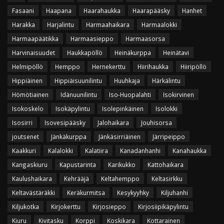
Fasaani
Haapana
Haarahaukka
Haarapääsky
Hanhet
Harakka
Harjalintu
Harmaahaikara
Harmaalokki
Harmaapäätikka
Harmaasieppo
Harmaasorsa
Harvinaisuudet
Haukkapöllö
Heinäkurppa
Heinätavi
Helmipöllö
Hemppo
Hernekerttu
Hiirihaukka
Hiiripöllö
Hippiäinen
Hippiäisuunilintu
Huuhkaja
Härkälintu
Hömötiainen
Idänuunilintu
Iso-Huopalahti
Isokirvinen
Isokoskelo
Isokäpylintu
Isolepinkäinen
Isolokki
Isosirri
Isovesipääsky
Jalohaikara
Jouhisorsa
joutsenet
Jänkäkurppa
Jänkäsirriäinen
Järripeippo
Kaakkuri
Kalalokki
Kalatiira
Kanadanhanhi
Kanahaukka
Kangaskiuru
Kapustarinta
Karikukko
Kattohaikara
Kaulushaikara
Kehrääjä
Keltahemppo
Keltasirkku
Keltavästäräkki
Keräkurmitsa
Kesykyyhky
Kiljuhanhi
Kiljukotka
Kirjokerttu
Kirjosieppo
Kirjosiipikäpylintu
Kiuru
Kivitasku
Korppi
Koskikara
Kottarainen