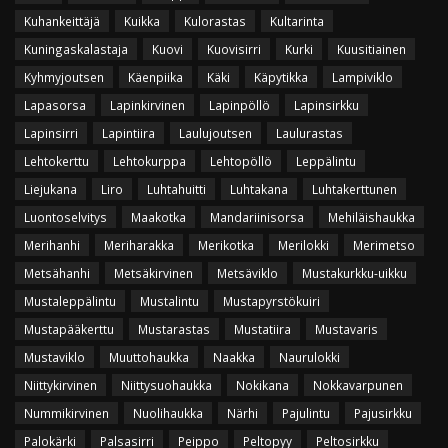
Kuhankeittäjä
Kuikka
Kulorastas
Kultarinta
Kuningaskalastaja
Kuovi
Kuovisirri
Kurki
Kuusitiainen
Kyhmyjoutsen
Käenpiika
Käki
Käpytikka
Lampiviklo
Lapasorsa
Lapinkirvinen
Lapinpöllö
Lapinsirkku
Lapinsirri
Lapintiira
Laulujoutsen
Laulurastas
Lehtokerttu
Lehtokurppa
Lehtopöllö
Leppälintu
Liejukana
Liro
Luhtahuitti
Luhtakana
Luhtakerttunen
Luontoselvitys
Maakotka
Mandariinisorsa
Mehiläishaukka
Merihanhi
Meriharakka
Merikotka
Merilokki
Merimetso
Metsähanhi
Metsäkirvinen
Metsäviklo
Mustakurkku-uikku
Mustaleppälintu
Mustalintu
Mustapyrstökuiri
Mustapääkerttu
Mustarastas
Mustatiira
Mustavaris
Mustaviklo
Muuttohaukka
Naakka
Naurulokki
Niittykirvinen
Niittysuohaukka
Nokikana
Nokkavarpunen
Nummikirvinen
Nuolihaukka
Närhi
Pajulintu
Pajusirkku
Palokärki
Palsasirri
Peippo
Peltopyy
Peltosirkku