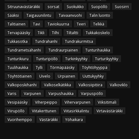
Sitruunavästäräkki
sorsat
Suokukko
Suopöllö
Suosirri
Sääksi
Taigauunilintu
Taivaanvuohi
Talin luonto
Talitiainen
Tavi
Taviokuurna
Teeri
Telkkä
Tervapääsky
Tikli
Tilhi
Tiltaltti
Tukkakoskelo
Tukkasotka
Tundrahanhi
Tundrakurmitsa
Tundrametsähanhi
Tundraurpiainen
Tunturihaukka
Tunturikiuru
Tunturipöllö
Turkinkyyhky
Turturikyyhky
Tuulihaukka
Tylli
Törmäpääsky
Töyhtöhyyppä
Töyhtötiainen
Uivelo
Urpiainen
Uuttukyyhky
Valkoposkihanhi
Valkoselkätikka
Valkosiipitiira
Valkoviklo
Varis
Varpunen
Varpushaukka
Varpuspöllö
Vesipääsky
Viherpeippo
Vihervarpunen
Viiksitimali
Viirupöllö
Viitakerttunen
Viitasirkkalintu
Virtavästäräkki
Vuorihemppo
Västäräkki
Yöhaikara