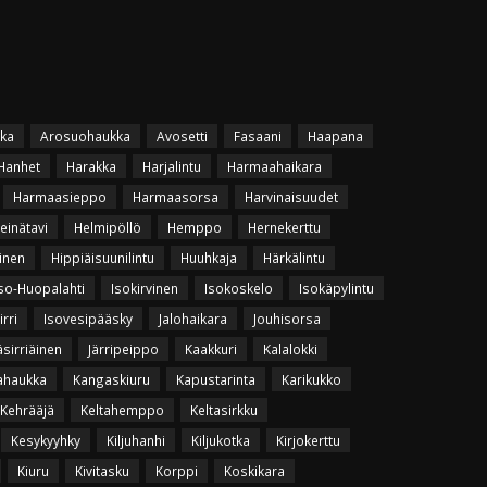
ka
Arosuohaukka
Avosetti
Fasaani
Haapana
Hanhet
Harakka
Harjalintu
Harmaahaikara
Harmaasieppo
Harmaasorsa
Harvinaisuudet
einätavi
Helmipöllö
Hemppo
Hernekerttu
inen
Hippiäisuunilintu
Huuhkaja
Härkälintu
so-Huopalahti
Isokirvinen
Isokoskelo
Isokäpylintu
irri
Isovesipääsky
Jalohaikara
Jouhisorsa
äsirriäinen
Järripeippo
Kaakkuri
Kalalokki
ahaukka
Kangaskiuru
Kapustarinta
Karikukko
Kehrääjä
Keltahemppo
Keltasirkku
Kesykyyhky
Kiljuhanhi
Kiljukotka
Kirjokerttu
Kiuru
Kivitasku
Korppi
Koskikara