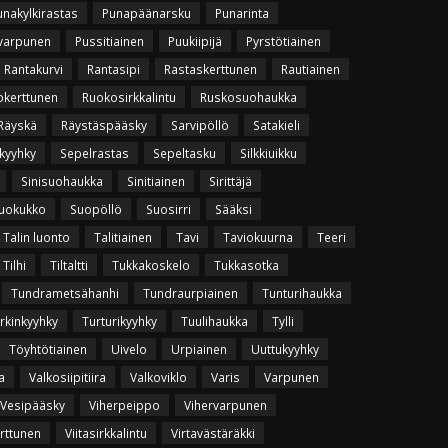
unakylkirastas
Punapäänarsku
Punarinta
varpunen
Pussitiainen
Puukiipijä
Pyrstötiainen
Rantakurvi
Rantasipi
Rastaskerttunen
Rautiainen
okerttunen
Ruokosirkkalintu
Ruskosuohaukka
Räyskä
Räystäspääsky
Sarvipöllö
Satakieli
kyyhky
Sepelrastas
Sepeltasku
Silkkiuikku
Sinisuohaukka
Sinitiainen
Sirittäjä
uokukko
Suopöllö
Suosirri
Sääksi
Talin luonto
Talitiainen
Tavi
Taviokuurna
Teeri
Tilhi
Tiltaltti
Tukkakoskelo
Tukkasotka
Tundrametsähanhi
Tundraurpiainen
Tunturihaukka
rkinkyyhky
Turturikyyhky
Tuulihaukka
Tylli
Töyhtötiainen
Uivelo
Urpiainen
Uuttukyyhky
a
Valkosiipitiira
Valkoviklo
Varis
Varpunen
Vesipääsky
Viherpeippo
Vihervarpunen
erttunen
Viitasirkkalintu
Virtavästäräkki