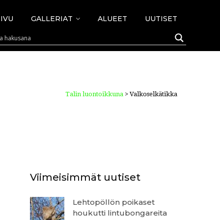
IVU
GALLERIAT
ALUEET
UUTISET
Talin luontoikkuna
>
Valkoselkätikka
Viimeisimmät uutiset
Lehtopöllön poikaset
houkutti lintubongareita