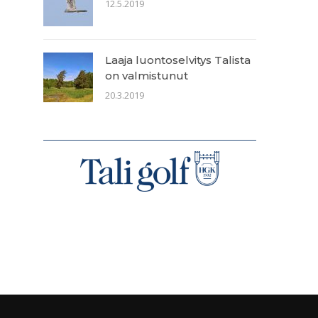
12.5.2019
Laaja luontoselvitys Talista
on valmistunut
20.3.2019