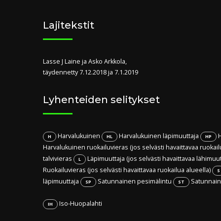
Lajitekstit
Lasse J Laine ja Asko Arkkola,
täydennetty 7.12.2018 ja 7.1.2019
Lyhenteiden selitykset
Harvalukuinen
Harvalukuinen läpimuuttaja
H
H
HL
HP
Harvalukuinen ruokailuvieras (jos selvästi havaittavaa ruokail
talvivieras
Läpimuuttaja (jos selvästi havaittavaa lähimuu
L
Ruokailuvieras (jos selvästi havaittavaa ruokailua alueella)
S
läpimuuttaja
Satunnainen pesimälintu
Satunnaine
SP
ST
Iso-Huopalahti
IH