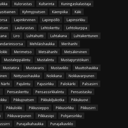
uikka
Kulorastas
Kultarinta
Kuningaskalastaja
usitiainen
Kyhmyjoutsen
Käenpiika
Käki
orsa
Lapinkirvinen
Lapinpöllö
Lapinsirkku
utsen
Laulurastas
Lehtokerttu
Lehtokurppa
kana
Liro
Luhtahuitti
Luhtakana
Luhtakerttunen
ndariinisorsa
Mehiläishaukka
Merihanhi
lokki
Merimetso
Metsähanhi
Metsäkirvinen
Mustaleppälintu
Mustalintu
Mustapyrstökuiri
Mustatiira
Mustavaris
Mustaviklo
Muuttohaukka
vinen
Niittysuohaukka
Nokikana
Nokkavarpunen
Närhi
Pajulintu
Pajusirkku
Palokärki
Palsasirri
u
Pensaskerttu
Pensassirkkalintu
Pensastasku
uikku
Pikkujoutsen
Pikkukiljukotka
Pikkukuovi
Pikkulokki
Pikkusieppo
Pikkusirkku
Pikkusirri
i
Pikkuvarpunen
Pilkkasiipi
Pohjansirkku
ssirri
Punajalkahaukka
Punajalkaviklo