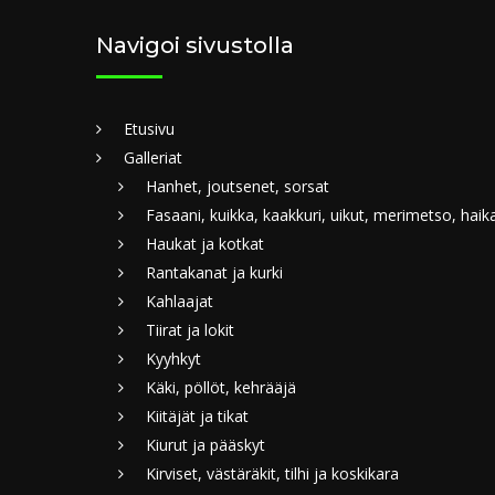
Navigoi sivustolla
Etusivu
Galleriat
Hanhet, joutsenet, sorsat
Fasaani, kuikka, kaakkuri, uikut, merimetso, haik
Haukat ja kotkat
Rantakanat ja kurki
Kahlaajat
Tiirat ja lokit
Kyyhkyt
Käki, pöllöt, kehrääjä
Kiitäjät ja tikat
Kiurut ja pääskyt
Kirviset, västäräkit, tilhi ja koskikara