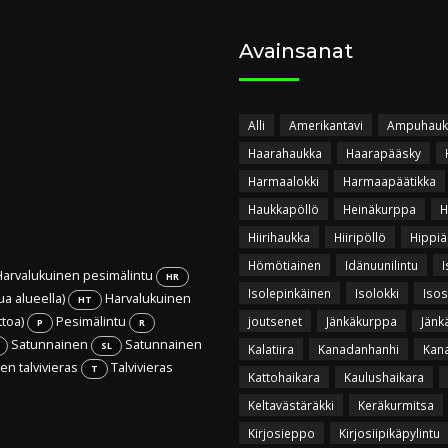
Avainsanat
Alli
Amerikantavi
Ampuhauk
Haarahaukka
Haarapääsky
Harmaalokki
Harmaapäätikka
Haukkapöllö
Heinäkurppa
H
Hiirihaukka
Hiiripöllö
Hippiä
Hömötiainen
Idänuunilintu
I
arvalukuinen pesimälintu
HR
Isolepinkäinen
Isolokki
Isos
ua alueella)
Harvalukuinen
HT
ttoa)
Pesimälintu
joutsenet
Jänkäkurppa
Jänk
P
R
Satunnainen
Satunnainen
SL
Kalatiira
Kanadanhanhi
Kan
n talvivieras
Talvivieras
T
Kattohaikara
Kaulushaikara
Keltavästäräkki
Keräkurmitsa
Kirjosieppo
Kirjosiipikäpylintu