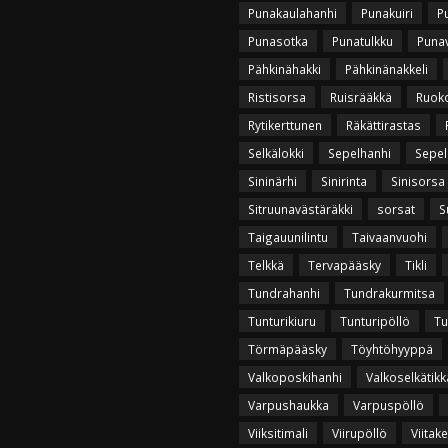
Punakaulahanhi
Punakuiri
P
Punasotka
Punatulkku
Puna
Pähkinähakki
Pähkinänakkeli
Ristisorsa
Ruisrääkkä
Ruok
Rytikerttunen
Räkättirastas
Selkälokki
Sepelhanhi
Sepel
Sininärhi
Sinirinta
Sinisorsa
Sitruunavästäräkki
sorsat
S
Taigauunilintu
Taivaanvuohi
Telkkä
Tervapääsky
Tikli
Tundrahanhi
Tundrakurmitsa
Tunturikiuru
Tunturipöllö
Tu
Törmäpääsky
Töyhtöhyyppä
Valkoposkihanhi
Valkoselkätikk
Varpushaukka
Varpuspöllö
Viiksitimali
Viirupöllö
Viitak