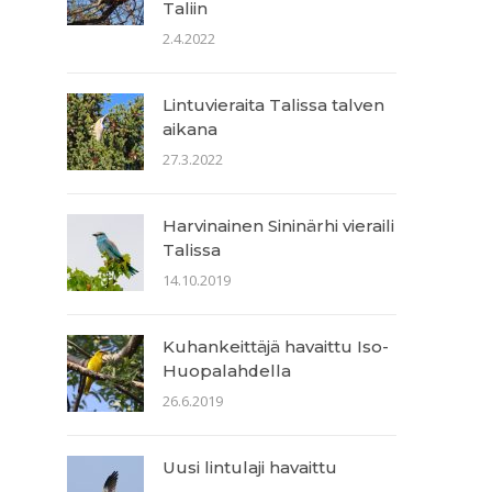
Taliin
2.4.2022
Lintuvieraita Talissa talven
aikana
27.3.2022
Harvinainen Sininärhi vieraili
Talissa
14.10.2019
Kuhankeittäjä havaittu Iso-
Huopalahdella
26.6.2019
Uusi lintulaji havaittu