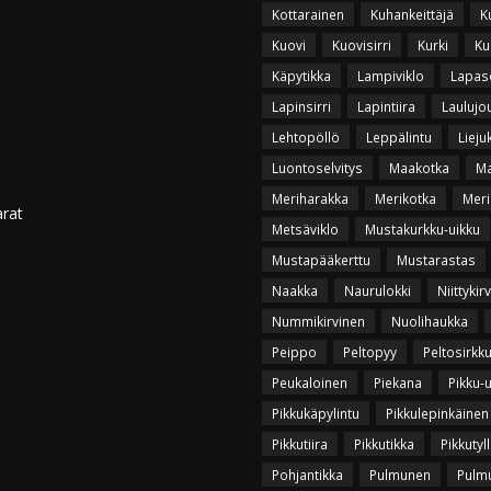
Kottarainen
Kuhankeittäjä
K
Kuovi
Kuovisirri
Kurki
Ku
Käpytikka
Lampiviklo
Lapas
Lapinsirri
Lapintiira
Laulujo
Lehtopöllö
Leppälintu
Lieju
Luontoselvitys
Maakotka
Ma
Meriharakka
Merikotka
Meri
arat
Metsäviklo
Mustakurkku-uikku
Mustapääkerttu
Mustarastas
Naakka
Naurulokki
Niittykir
Nummikirvinen
Nuolihaukka
Peippo
Peltopyy
Peltosirkk
Peukaloinen
Piekana
Pikku-
Pikkukäpylintu
Pikkulepinkäinen
Pikkutiira
Pikkutikka
Pikkutyll
Pohjantikka
Pulmunen
Pulmu