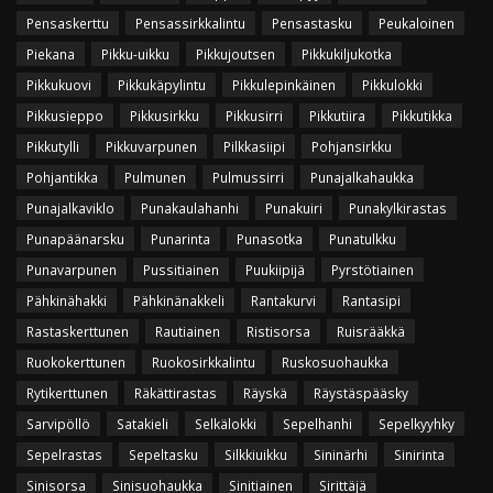
Pensaskerttu
Pensassirkkalintu
Pensastasku
Peukaloinen
Piekana
Pikku-uikku
Pikkujoutsen
Pikkukiljukotka
Pikkukuovi
Pikkukäpylintu
Pikkulepinkäinen
Pikkulokki
Pikkusieppo
Pikkusirkku
Pikkusirri
Pikkutiira
Pikkutikka
Pikkutylli
Pikkuvarpunen
Pilkkasiipi
Pohjansirkku
Pohjantikka
Pulmunen
Pulmussirri
Punajalkahaukka
Punajalkaviklo
Punakaulahanhi
Punakuiri
Punakylkirastas
Punapäänarsku
Punarinta
Punasotka
Punatulkku
Punavarpunen
Pussitiainen
Puukiipijä
Pyrstötiainen
Pähkinähakki
Pähkinänakkeli
Rantakurvi
Rantasipi
Rastaskerttunen
Rautiainen
Ristisorsa
Ruisrääkkä
Ruokokerttunen
Ruokosirkkalintu
Ruskosuohaukka
Rytikerttunen
Räkättirastas
Räyskä
Räystäspääsky
Sarvipöllö
Satakieli
Selkälokki
Sepelhanhi
Sepelkyyhky
Sepelrastas
Sepeltasku
Silkkiuikku
Sininärhi
Sinirinta
Sinisorsa
Sinisuohaukka
Sinitiainen
Sirittäjä