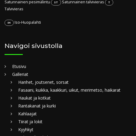
Satunnainen pesimälintu
Satunnainen talvivieras
ST
T
Talvivieras
Iso-Huopalahti
IH
Navigoi sivustolla
Etusivu
Galleriat
Hanhet, joutsenet, sorsat
Fasaani, kuikka, kaakkuri, uikut, merimetso, haikarat
Haukat ja kotkat
Rantakanat ja kurki
Kahlaajat
Tiirat ja lokit
Kyyhkyt