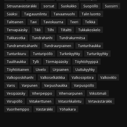
Sitruunavästäräkki
sorsat
Suokukko
Suopöllö
Suosirri
Sääksi
Taigauunilintu
Taivaanvuohi
Talin luonto
Talitiainen
Tavi
Taviokuurna
Teeri
Telkkä
Tervapääsky
Tikli
Tilhi
Tiltaltti
Tukkakoskelo
Tukkasotka
Tundrahanhi
Tundrakurmitsa
Tundrametsähanhi
Tundraurpiainen
Tunturihaukka
Tunturikiuru
Tunturipöllö
Turkinkyyhky
Turturikyyhky
Tuulihaukka
Tylli
Törmäpääsky
Töyhtöhyyppä
Töyhtötiainen
Uivelo
Urpiainen
Uuttukyyhky
Valkoposkihanhi
Valkoselkätikka
Valkosiipitiira
Valkoviklo
Varis
Varpunen
Varpushaukka
Varpuspöllö
Vesipääsky
Viherpeippo
Vihervarpunen
Viiksitimali
Viirupöllö
Viitakerttunen
Viitasirkkalintu
Virtavästäräkki
Vuorihemppo
Västäräkki
Yöhaikara