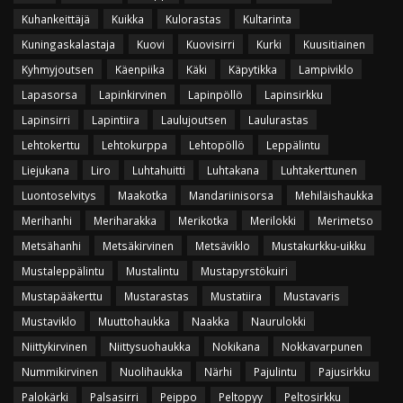
Kuhankeittäjä
Kuikka
Kulorastas
Kultarinta
Kuningaskalastaja
Kuovi
Kuovisirri
Kurki
Kuusitiainen
Kyhmyjoutsen
Käenpiika
Käki
Käpytikka
Lampiviklo
Lapasorsa
Lapinkirvinen
Lapinpöllö
Lapinsirkku
Lapinsirri
Lapintiira
Laulujoutsen
Laulurastas
Lehtokerttu
Lehtokurppa
Lehtopöllö
Leppälintu
Liejukana
Liro
Luhtahuitti
Luhtakana
Luhtakerttunen
Luontoselvitys
Maakotka
Mandariinisorsa
Mehiläishaukka
Merihanhi
Meriharakka
Merikotka
Merilokki
Merimetso
Metsähanhi
Metsäkirvinen
Metsäviklo
Mustakurkku-uikku
Mustaleppälintu
Mustalintu
Mustapyrstökuiri
Mustapääkerttu
Mustarastas
Mustatiira
Mustavaris
Mustaviklo
Muuttohaukka
Naakka
Naurulokki
Niittykirvinen
Niittysuohaukka
Nokikana
Nokkavarpunen
Nummikirvinen
Nuolihaukka
Närhi
Pajulintu
Pajusirkku
Palokärki
Palsasirri
Peippo
Peltopyy
Peltosirkku