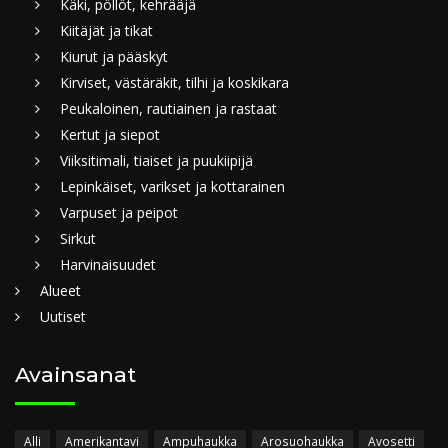
Käki, pöllöt, kehrääjä
Kiitäjät ja tikat
Kiurut ja pääskyt
Kirviset, västäräkit, tilhi ja koskikara
Peukaloinen, rautiainen ja rastaat
Kertut ja siepot
Viiksitimali, tiaiset ja puukiipijä
Lepinkäiset, varikset ja kottarainen
Varpuset ja peipot
Sirkut
Harvinaisuudet
Alueet
Uutiset
Avainsanat
Alli
Amerikantavi
Ampuhaukka
Arosuohaukka
Avosetti