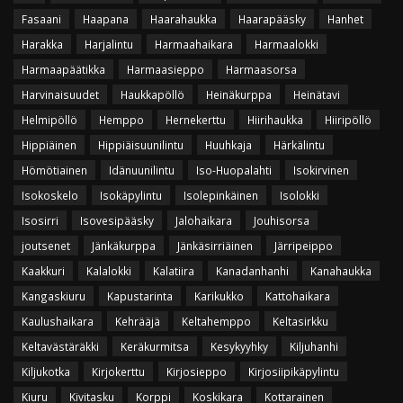
Fasaani
Haapana
Haarahaukka
Haarapääsky
Hanhet
Harakka
Harjalintu
Harmaahaikara
Harmaalokki
Harmaapäätikka
Harmaasieppo
Harmaasorsa
Harvinaisuudet
Haukkapöllö
Heinäkurppa
Heinätavi
Helmipöllö
Hemppo
Hernekerttu
Hiirihaukka
Hiiripöllö
Hippiäinen
Hippiäisuunilintu
Huuhkaja
Härkälintu
Hömötiainen
Idänuunilintu
Iso-Huopalahti
Isokirvinen
Isokoskelo
Isokäpylintu
Isolepinkäinen
Isolokki
Isosirri
Isovesipääsky
Jalohaikara
Jouhisorsa
joutsenet
Jänkäkurppa
Jänkäsirriäinen
Järripeippo
Kaakkuri
Kalalokki
Kalatiira
Kanadanhanhi
Kanahaukka
Kangaskiuru
Kapustarinta
Karikukko
Kattohaikara
Kaulushaikara
Kehrääjä
Keltahemppo
Keltasirkku
Keltavästäräkki
Keräkurmitsa
Kesykyyhky
Kiljuhanhi
Kiljukotka
Kirjokerttu
Kirjosieppo
Kirjosiipikäpylintu
Kiuru
Kivitasku
Korppi
Koskikara
Kottarainen