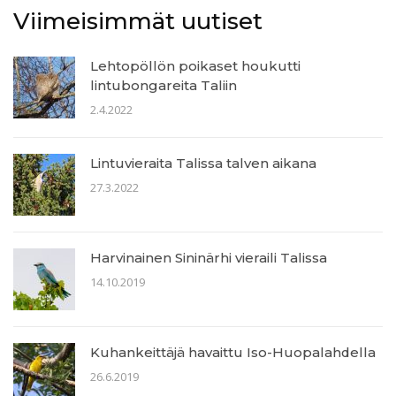
Viimeisimmät uutiset
Lehtopöllön poikaset houkutti
lintubongareita Taliin
2.4.2022
Lintuvieraita Talissa talven aikana
27.3.2022
Harvinainen Sininärhi vieraili Talissa
14.10.2019
Kuhankeittäjä havaittu Iso-Huopalahdella
26.6.2019