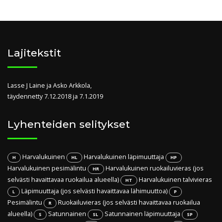
Lajitekstit
Lasse J Laine ja Asko Arkkola,
täydennetty 7.12.2018 ja 7.1.2019
Lyhenteiden selitykset
Harvalukuinen
Harvalukuinen läpimuuttaja
H
HL
HP
Harvalukuinen pesimälintu
Harvalukuinen ruokailuvieras (jos
HR
selvästi havaittavaa ruokailua alueella)
Harvalukuinen talvivieras
HT
Läpimuuttaja (jos selvästi havaittavaa lähimuuttoa)
L
P
Pesimälintu
Ruokailuvieras (jos selvästi havaittavaa ruokailua
R
alueella)
Satunnainen
Satunnainen läpimuuttaja
S
SL
SP