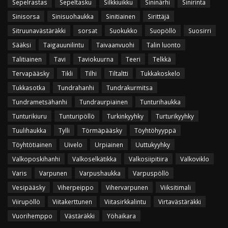
Sepelrastas
Sepeltasku
Silkkiuikku
Sininärhi
Sinirinta
Sinisorsa
Sinisuohaukka
Sinitiainen
Sirittäjä
Sitruunavästäräkki
sorsat
Suokukko
Suopöllö
Suosirri
Sääksi
Taigauunilintu
Taivaanvuohi
Talin luonto
Talitiainen
Tavi
Taviokuurna
Teeri
Telkkä
Tervapääsky
Tikli
Tilhi
Tiltaltti
Tukkakoskelo
Tukkasotka
Tundrahanhi
Tundrakurmitsa
Tundrametsähanhi
Tundraurpiainen
Tunturihaukka
Tunturikiuru
Tunturipöllö
Turkinkyyhky
Turturikyyhky
Tuulihaukka
Tylli
Törmäpääsky
Töyhtöhyyppä
Töyhtötiainen
Uivelo
Urpiainen
Uuttukyyhky
Valkoposkihanhi
Valkoselkätikka
Valkosiipitiira
Valkoviklo
Varis
Varpunen
Varpushaukka
Varpuspöllö
Vesipääsky
Viherpeippo
Vihervarpunen
Viiksitimali
Viirupöllö
Viitakerttunen
Viitasirkkalintu
Virtavästäräkki
Vuorihemppo
Västäräkki
Yöhaikara