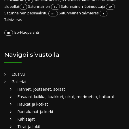
R
alueella)
Satunnainen
Satunnainen läpimuuttaja
S
SL
SP
Satunnainen pesimälintu
Satunnainen talvivieras
ST
T
Talvivieras
Iso-Huopalahti
IH
Navigoi sivustolla
Etusivu
Galleriat
Hanhet, joutsenet, sorsat
Fasaani, kuikka, kaakkuri, uikut, merimetso, haikarat
Haukat ja kotkat
Rantakanat ja kurki
Kahlaajat
Tiirat ja lokit