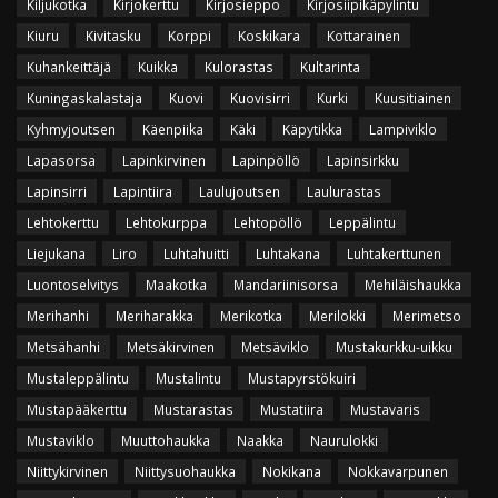
Kiljukotka
Kirjokerttu
Kirjosieppo
Kirjosiipikäpylintu
Kiuru
Kivitasku
Korppi
Koskikara
Kottarainen
Kuhankeittäjä
Kuikka
Kulorastas
Kultarinta
Kuningaskalastaja
Kuovi
Kuovisirri
Kurki
Kuusitiainen
Kyhmyjoutsen
Käenpiika
Käki
Käpytikka
Lampiviklo
Lapasorsa
Lapinkirvinen
Lapinpöllö
Lapinsirkku
Lapinsirri
Lapintiira
Laulujoutsen
Laulurastas
Lehtokerttu
Lehtokurppa
Lehtopöllö
Leppälintu
Liejukana
Liro
Luhtahuitti
Luhtakana
Luhtakerttunen
Luontoselvitys
Maakotka
Mandariinisorsa
Mehiläishaukka
Merihanhi
Meriharakka
Merikotka
Merilokki
Merimetso
Metsähanhi
Metsäkirvinen
Metsäviklo
Mustakurkku-uikku
Mustaleppälintu
Mustalintu
Mustapyrstökuiri
Mustapääkerttu
Mustarastas
Mustatiira
Mustavaris
Mustaviklo
Muuttohaukka
Naakka
Naurulokki
Niittykirvinen
Niittysuohaukka
Nokikana
Nokkavarpunen