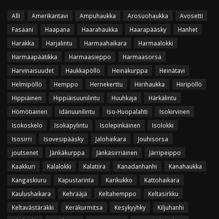
Alli
Amerikantavi
Ampuhaukka
Arosuohaukka
Avosetti
Fasaani
Haapana
Haarahaukka
Haarapääsky
Hanhet
Harakka
Harjalintu
Harmaahaikara
Harmaalokki
Harmaapäätikka
Harmaasieppo
Harmaasorsa
Harvinaisuudet
Haukkapöllö
Heinäkurppa
Heinätavi
Helmipöllö
Hemppo
Hernekerttu
Hiirihaukka
Hiiripöllö
Hippiäinen
Hippiäisuunilintu
Huuhkaja
Härkälintu
Hömötiainen
Idänuunilintu
Iso-Huopalahti
Isokirvinen
Isokoskelo
Isokäpylintu
Isolepinkäinen
Isolokki
Isosirri
Isovesipääsky
Jalohaikara
Jouhisorsa
joutsenet
Jänkäkurppa
Jänkäsirriäinen
Järripeippo
Kaakkuri
Kalalokki
Kalatiira
Kanadanhanhi
Kanahaukka
Kangaskiuru
Kapustarinta
Karikukko
Kattohaikara
Kaulushaikara
Kehrääjä
Keltahemppo
Keltasirkku
Keltavästäräkki
Keräkurmitsa
Kesykyyhky
Kiljuhanhi