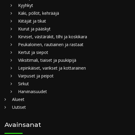
Kyyhkyt
Käki, pöllöt, kehrääjä
Kiitäjät ja tikat
Kiurut ja pääskyt
Kirviset, västäräkit, tilhi ja koskikara
Peukaloinen, rautiainen ja rastaat
Kertut ja siepot
Viiksitimali, tiaiset ja puukiipijä
Lepinkäiset, varikset ja kottarainen
Varpuset ja peipot
Sirkut
Harvinaisuudet
Alueet
Uutiset
Avainsanat