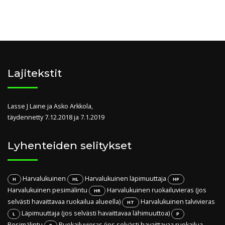
Lajitekstit
Lasse J Laine ja Asko Arkkola,
täydennetty 7.12.2018 ja 7.1.2019
Lyhenteiden selitykset
Harvalukuinen
Harvalukuinen läpimuuttaja
H
HL
HP
Harvalukuinen pesimälintu
Harvalukuinen ruokailuvieras (jos
HR
selvästi havaittavaa ruokailua alueella)
Harvalukuinen talvivieras
HT
Läpimuuttaja (jos selvästi havaittavaa lähimuuttoa)
L
P
Pesimälintu
Ruokailuvieras (jos selvästi havaittavaa ruokailua