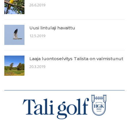
26.6.2019
Uusi lintulaji havaittu
12.5.2019
Laaja luontoselvitys Talista on valmistunut
20.3.2019