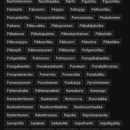
Nummikirvinen
Nuolihaukka
Närhi
Pajulintu
Pajusirkku
Palokärki
Palsasirri
Peippo
Peltopyy
Peltosirkku
Pensaskerttu
Pensassirkkalintu
Pensastasku
Peukaloinen
Piekana
Pikku-uikku
Pikkujoutsen
Pikkukiljukotka
Pikkukuovi
Pikkukäpylintu
Pikkulepinkäinen
Pikkulokki
Pikkusieppo
Pikkusirkku
Pikkusirri
Pikkutiira
Pikkutikka
Pikkutylli
Pikkuvarpunen
Pilkkasiipi
Pohjansirkku
Pohjantikka
Pulmunen
Pulmussirri
Punajalkahaukka
Punajalkaviklo
Punakaulahanhi
Punakuiri
Punakylkirastas
Punapäänarsku
Punarinta
Punasotka
Punatulkku
Punavarpunen
Pussitiainen
Puukiipijä
Pyrstötiainen
Pähkinähakki
Pähkinänakkeli
Rantakurvi
Rantasipi
Rastaskerttunen
Rautiainen
Ristisorsa
Ruisrääkkä
Ruokokerttunen
Ruokosirkkalintu
Ruskosuohaukka
Rytikerttunen
Räkättirastas
Räyskä
Räystäspääsky
Sarvipöllö
Satakieli
Selkälokki
Sepelhanhi
Sepelkyyhky