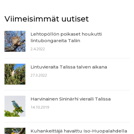
Viimeisimmät uutiset
Lehtopöllön poikaset houkutti
lintubongareita Taliin
2.4.2022
Lintuvieraita Talissa talven aikana
27.3.2022
Harvinainen Sininärhi vieraili Talissa
14.10.2019
Kuhankeittäjä havaittu Iso-Huopalahdella