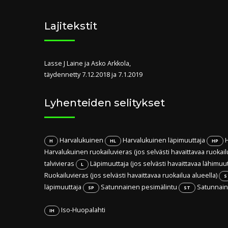
Lajitekstit
Lasse J Laine ja Asko Arkkola,
täydennetty 7.12.2018 ja 7.1.2019
Lyhenteiden selitykset
Harvalukuinen
Harvalukuinen läpimuuttaja
H
H
HL
HP
Harvalukuinen ruokailuvieras (jos selvästi havaittavaa ruokail
talvivieras
Läpimuuttaja (jos selvästi havaittavaa lähimuu
L
Ruokailuvieras (jos selvästi havaittavaa ruokailua alueella)
S
läpimuuttaja
Satunnainen pesimälintu
Satunnaine
SP
ST
Iso-Huopalahti
IH