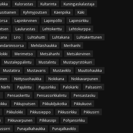
uikka
Kulorastas
Kultarinta
Kuningaskalastaja
usitiainen
Kyhmyjoutsen
Käenpiika
Käki
orsa
Lapinkirvinen
Lapinpöllö
Lapinsirkku
utsen
Laulurastas
Lehtokerttu
Lehtokurppa
kana
Liro
Luhtahuitti
Luhtakana
Luhtakerttunen
ndariinisorsa
Mehiläishaukka
Merihanhi
lokki
Merimetso
Metsähanhi
Metsäkirvinen
Mustaleppälintu
Mustalintu
Mustapyrstökuiri
Mustatiira
Mustavaris
Mustaviklo
Muuttohaukka
vinen
Niittysuohaukka
Nokikana
Nokkavarpunen
Närhi
Pajulintu
Pajusirkku
Palokärki
Palsasirri
u
Pensaskerttu
Pensassirkkalintu
Pensastasku
uikku
Pikkujoutsen
Pikkukiljukotka
Pikkukuovi
Pikkulokki
Pikkusieppo
Pikkusirkku
Pikkusirri
i
Pikkuvarpunen
Pilkkasiipi
Pohjansirkku
ssirri
Punajalkahaukka
Punajalkaviklo