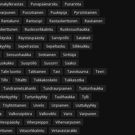
unakylkirastas
Punapäänarsku
Punarinta
varpunen
Pussitiainen
Puukiipijä
Pyrstötiainen
Rantakurvi
Rantasipi
Rastaskerttunen
Rautiainen
okerttunen
Ruokosirkkalintu
Ruskosuohaukka
Räyskä
Räystäspääsky
Sarvipöllö
Satakieli
kyyhky
Sepelrastas
Sepeltasku
Silkkiuikku
Sinisuohaukka
Sinitiainen
Sirittäjä
uokukko
Suopöllö
Suosirri
Sääksi
Talin luonto
Talitiainen
Tavi
Taviokuurna
Teeri
Tilhi
Tiltaltti
Tukkakoskelo
Tukkasotka
Tundrametsähanhi
Tundraurpiainen
Tunturihaukka
rkinkyyhky
Turturikyyhky
Tuulihaukka
Tylli
Töyhtötiainen
Uivelo
Urpiainen
Uuttukyyhky
a
Valkosiipitiira
Valkoviklo
Varis
Varpunen
Vesipääsky
Viherpeippo
Vihervarpunen
erttunen
Viitasirkkalintu
Virtavästäräkki