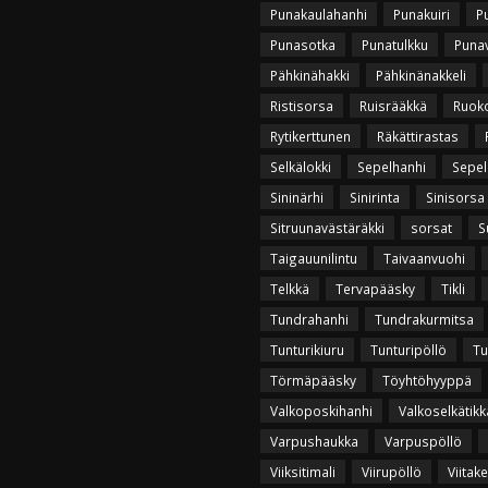
Punakaulahanhi
Punakuiri
P
Punasotka
Punatulkku
Puna
Pähkinähakki
Pähkinänakkeli
Ristisorsa
Ruisrääkkä
Ruok
Rytikerttunen
Räkättirastas
Selkälokki
Sepelhanhi
Sepel
Sininärhi
Sinirinta
Sinisorsa
Sitruunavästäräkki
sorsat
S
Taigauunilintu
Taivaanvuohi
Telkkä
Tervapääsky
Tikli
Tundrahanhi
Tundrakurmitsa
Tunturikiuru
Tunturipöllö
Tu
Törmäpääsky
Töyhtöhyyppä
Valkoposkihanhi
Valkoselkätikk
Varpushaukka
Varpuspöllö
Viiksitimali
Viirupöllö
Viitak