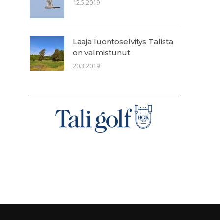
12.5.2019
Laaja luontoselvitys Talista
on valmistunut
20.3.2019