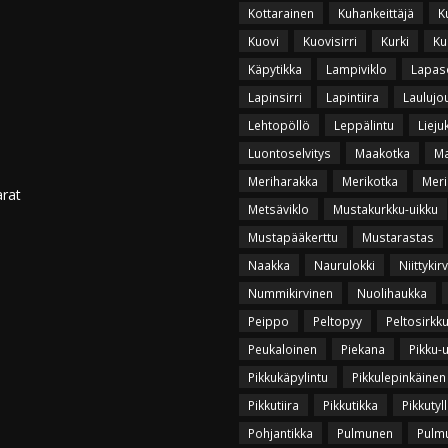
Kottarainen
Kuhankeittäjä
K
Kuovi
Kuovisirri
Kurki
Ku
Käpytikka
Lampiviklo
Lapas
Lapinsirri
Lapintiira
Laulujo
Lehtopöllö
Leppälintu
Lieju
Luontoselvitys
Maakotka
Ma
Meriharakka
Merikotka
Meri
arat
Metsäviklo
Mustakurkku-uikku
Mustapääkerttu
Mustarastas
Naakka
Naurulokki
Niittykir
Nummikirvinen
Nuolihaukka
Peippo
Peltopyy
Peltosirkk
Peukaloinen
Piekana
Pikku-
Pikkukäpylintu
Pikkulepinkäinen
Pikkutiira
Pikkutikka
Pikkutyll
Pohjantikka
Pulmunen
Pulmu