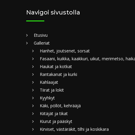
Navigoi sivustolla
Etusivu
Galleriat
Hanhet, joutsenet, sorsat
Fasaani, kuikka, kaakkuri, uikut, merimetso, haik
Haukat ja kotkat
Rantakanat ja kurki
Kahlaajat
Tiirat ja lokit
Kyyhkyt
Käki, pöllöt, kehrääjä
Kiitäjät ja tikat
Kiurut ja pääskyt
Kirviset, västäräkit, tilhi ja koskikara