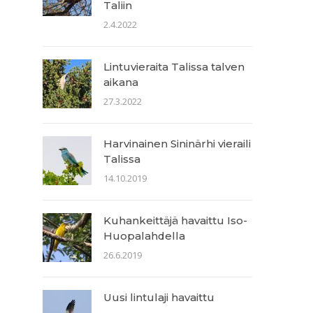
Taliin
2.4.2022
Lintuvieraita Talissa talven
aikana
27.3.2022
Harvinainen Sininärhi vieraili
Talissa
14.10.2019
Kuhankeittäjä havaittu Iso-
Huopalahdella
26.6.2019
Uusi lintulaji havaittu