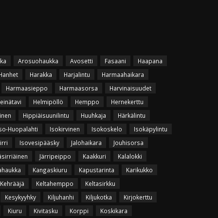
ka
Arosuohaukka
Avosetti
Fasaani
Haapana
Hanhet
Harakka
Harjalintu
Harmaahaikara
Harmaasieppo
Harmaasorsa
Harvinaisuudet
einätavi
Helmipöllö
Hemppo
Hernekerttu
inen
Hippiäisuunilintu
Huuhkaja
Härkälintu
so-Huopalahti
Isokirvinen
Isokoskelo
Isokäpylintu
irri
Isovesipääsky
Jalohaikara
Jouhisorsa
äsirriäinen
Järripeippo
Kaakkuri
Kalalokki
ahaukka
Kangaskiuru
Kapustarinta
Karikukko
Kehrääjä
Keltahemppo
Keltasirkku
Kesykyyhky
Kiljuhanhi
Kiljukotka
Kirjokerttu
Kiuru
Kivitasku
Korppi
Koskikara