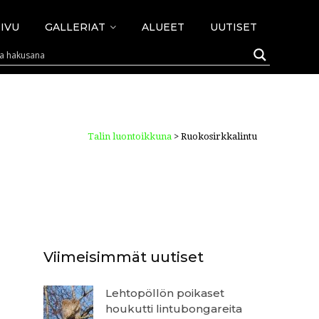
IVU
GALLERIAT
ALUEET
UUTISET
Talin luontoikkuna
>
Ruokosirkkalintu
Viimeisimmät uutiset
Lehtopöllön poikaset
houkutti lintubongareita