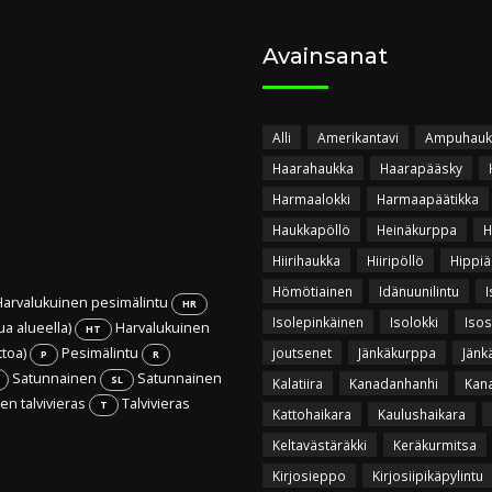
Avainsanat
Alli
Amerikantavi
Ampuhauk
Haarahaukka
Haarapääsky
Harmaalokki
Harmaapäätikka
Haukkapöllö
Heinäkurppa
H
Hiirihaukka
Hiiripöllö
Hippiä
Hömötiainen
Idänuunilintu
I
arvalukuinen pesimälintu
HR
Isolepinkäinen
Isolokki
Isos
ua alueella)
Harvalukuinen
HT
ttoa)
Pesimälintu
joutsenet
Jänkäkurppa
Jänk
P
R
Satunnainen
Satunnainen
SL
Kalatiira
Kanadanhanhi
Kan
n talvivieras
Talvivieras
T
Kattohaikara
Kaulushaikara
Keltavästäräkki
Keräkurmitsa
Kirjosieppo
Kirjosiipikäpylintu