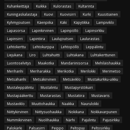
Kuhankeittäjä
Kuikka
Kulorastas
Kultarinta
Kuningaskalastaja
Kuovi
Kuovisirri
Kurki
Kuusitiainen
Kyhmyjoutsen
Käenpiika
Käki
Käpytikka
Lampiviklo
Lapasorsa
Lapinkirvinen
Lapinpöllö
Lapinsirkku
Lapinsirri
Lapintiira
Laulujoutsen
Laulurastas
Lehtokerttu
Lehtokurppa
Lehtopöllö
Leppälintu
Liejukana
Liro
Luhtahuitti
Luhtakana
Luhtakerttunen
Luontoselvitys
Maakotka
Mandariinisorsa
Mehiläishaukka
Merihanhi
Meriharakka
Merikotka
Merilokki
Merimetso
Metsähanhi
Metsäkirvinen
Metsäviklo
Mustakurkku-uikku
Mustaleppälintu
Mustalintu
Mustapyrstökuiri
Mustapääkerttu
Mustarastas
Mustatiira
Mustavaris
Mustaviklo
Muuttohaukka
Naakka
Naurulokki
Niittykirvinen
Niittysuohaukka
Nokikana
Nokkavarpunen
Nummikirvinen
Nuolihaukka
Närhi
Pajulintu
Pajusirkku
Palokärki
Palsasirri
Peippo
Peltopyy
Peltosirkku