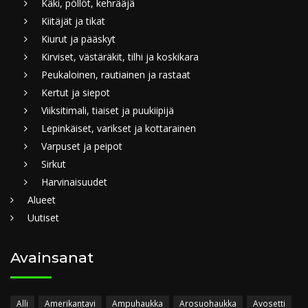
Käki, pöllöt, kehrääjä
Kiitäjät ja tikat
Kiurut ja pääskyt
Kirviset, västäräkit, tilhi ja koskikara
Peukaloinen, rautiainen ja rastaat
Kertut ja siepot
Viiksitimali, tiaiset ja puukiipijä
Lepinkäiset, varikset ja kottarainen
Varpuset ja peipot
Sirkut
Harvinaisuudet
Alueet
Uutiset
Avainsanat
Alli
Amerikantavi
Ampuhaukka
Arosuohaukka
Avosetti