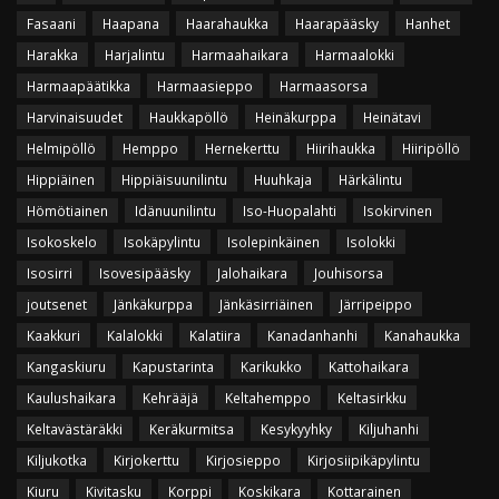
Fasaani
Haapana
Haarahaukka
Haarapääsky
Hanhet
Harakka
Harjalintu
Harmaahaikara
Harmaalokki
Harmaapäätikka
Harmaasieppo
Harmaasorsa
Harvinaisuudet
Haukkapöllö
Heinäkurppa
Heinätavi
Helmipöllö
Hemppo
Hernekerttu
Hiirihaukka
Hiiripöllö
Hippiäinen
Hippiäisuunilintu
Huuhkaja
Härkälintu
Hömötiainen
Idänuunilintu
Iso-Huopalahti
Isokirvinen
Isokoskelo
Isokäpylintu
Isolepinkäinen
Isolokki
Isosirri
Isovesipääsky
Jalohaikara
Jouhisorsa
joutsenet
Jänkäkurppa
Jänkäsirriäinen
Järripeippo
Kaakkuri
Kalalokki
Kalatiira
Kanadanhanhi
Kanahaukka
Kangaskiuru
Kapustarinta
Karikukko
Kattohaikara
Kaulushaikara
Kehrääjä
Keltahemppo
Keltasirkku
Keltavästäräkki
Keräkurmitsa
Kesykyyhky
Kiljuhanhi
Kiljukotka
Kirjokerttu
Kirjosieppo
Kirjosiipikäpylintu
Kiuru
Kivitasku
Korppi
Koskikara
Kottarainen