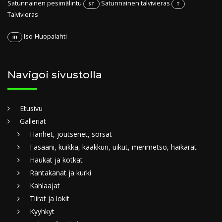
Satunnainen pesimälintu
Satunnainen talvivieras
ST
T
Talvivieras
Iso-Huopalahti
IH
Navigoi sivustolla
Etusivu
Galleriat
Hanhet, joutsenet, sorsat
Fasaani, kuikka, kaakkuri, uikut, merimetso, haikarat
Haukat ja kotkat
Rantakanat ja kurki
Kahlaajat
Tiirat ja lokit
Kyyhkyt