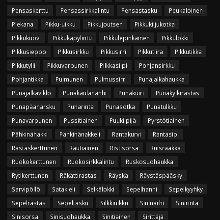
Pensaskerttu
Pensassirkkalintu
Pensastasku
Peukaloinen
Piekana
Pikku-uikku
Pikkujoutsen
Pikkukiljukotka
Pikkukuovi
Pikkukäpylintu
Pikkulepinkäinen
Pikkulokki
Pikkusieppo
Pikkusirkku
Pikkusirri
Pikkutiira
Pikkutikka
Pikkutylli
Pikkuvarpunen
Pilkkasiipi
Pohjansirkku
Pohjantikka
Pulmunen
Pulmussirri
Punajalkahaukka
Punajalkaviklo
Punakaulahanhi
Punakuiri
Punakylkirastas
Punapäänarsku
Punarinta
Punasotka
Punatulkku
Punavarpunen
Pussitiainen
Puukiipijä
Pyrstötiainen
Pähkinähakki
Pähkinänakkeli
Rantakurvi
Rantasipi
Rastaskerttunen
Rautiainen
Ristisorsa
Ruisrääkkä
Ruokokerttunen
Ruokosirkkalintu
Ruskosuohaukka
Rytikerttunen
Räkättirastas
Räyskä
Räystäspääsky
Sarvipöllö
Satakieli
Selkälokki
Sepelhanhi
Sepelkyyhky
Sepelrastas
Sepeltasku
Silkkiuikku
Sininärhi
Sinirinta
Sinisorsa
Sinisuohaukka
Sinitiainen
Sirittäjä