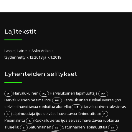
Lajitekstit
Lasse J Laine ja Asko Arkkola,
täydennetty 7.12.2018 ja 7.1.2019
Lyhenteiden selitykset
Harvalukuinen
Harvalukuinen läpimuuttaja
H
HL
HP
Harvalukuinen pesimälintu
Harvalukuinen ruokailuvieras (jos
HR
selvästi havaittavaa ruokailua alueella)
Harvalukuinen talvivieras
HT
Läpimuuttaja (jos selvästi havaittavaa lähimuuttoa)
L
P
Pesimälintu
Ruokailuvieras (jos selvästi havaittavaa ruokailua
R
alueella)
Satunnainen
Satunnainen läpimuuttaja
S
SL
SP