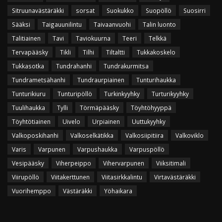
Sitruunavästäräkki
sorsat
Suokukko
Suopöllö
Suosirri
Sääksi
Taigauunilintu
Taivaanvuohi
Talin luonto
Talitiainen
Tavi
Taviokuurna
Teeri
Telkkä
Tervapääsky
Tikli
Tilhi
Tiltaltti
Tukkakoskelo
Tukkasotka
Tundrahanhi
Tundrakurmitsa
Tundrametsähanhi
Tundraurpiainen
Tunturihaukka
Tunturikiuru
Tunturipöllö
Turkinkyyhky
Turturikyyhky
Tuulihaukka
Tylli
Törmäpääsky
Töyhtöhyyppä
Töyhtötiainen
Uivelo
Urpiainen
Uuttukyyhky
Valkoposkihanhi
Valkoselkätikka
Valkosiipitiira
Valkoviklo
Varis
Varpunen
Varpushaukka
Varpuspöllö
Vesipääsky
Viherpeippo
Vihervarpunen
Viiksitimali
Viirupöllö
Viitakerttunen
Viitasirkkalintu
Virtavästäräkki
Vuorihemppo
Västäräkki
Yöhaikara