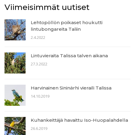
Viimeisimmät uutiset
Lehtopöllön poikaset houkutti
lintubongareita Taliin
2.4.2022
Lintuvieraita Talissa talven aikana
27.3.2022
Harvinainen Sininärhi vieraili Talissa
14.10.2019
Kuhankeittäjä havaittu Iso-Huopalahdella
26.6.2019