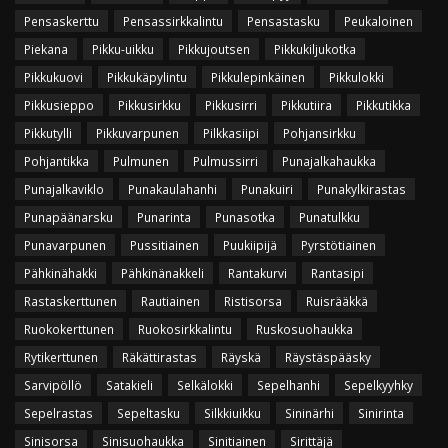
Pensaskerttu
Pensassirkkalintu
Pensastasku
Peukaloinen
Piekana
Pikku-uikku
Pikkujoutsen
Pikkukiljukotka
Pikkukuovi
Pikkukäpylintu
Pikkulepinkäinen
Pikkulokki
Pikkusieppo
Pikkusirkku
Pikkusirri
Pikkutiira
Pikkutikka
Pikkutylli
Pikkuvarpunen
Pilkkasiipi
Pohjansirkku
Pohjantikka
Pulmunen
Pulmussirri
Punajalkahaukka
Punajalkaviklo
Punakaulahanhi
Punakuiri
Punakylkirastas
Punapäänarsku
Punarinta
Punasotka
Punatulkku
Punavarpunen
Pussitiainen
Puukiipijä
Pyrstötiainen
Pähkinähakki
Pähkinänakkeli
Rantakurvi
Rantasipi
Rastaskerttunen
Rautiainen
Ristisorsa
Ruisrääkkä
Ruokokerttunen
Ruokosirkkalintu
Ruskosuohaukka
Rytikerttunen
Räkättirastas
Räyskä
Räystäspääsky
Sarvipöllö
Satakieli
Selkälokki
Sepelhanhi
Sepelkyyhky
Sepelrastas
Sepeltasku
Silkkiuikku
Sininärhi
Sinirinta
Sinisorsa
Sinisuohaukka
Sinitiainen
Sirittäjä