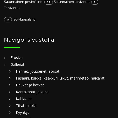
Satunnainen pesimälintu
Satunnainen talvivieras
ST
T
Talvivieras
Iso-Huopalahti
IH
Navigoi sivustolla
Etusivu
Galleriat
Hanhet, joutsenet, sorsat
Fasaani, kuikka, kaakkuri, uikut, merimetso, haikarat
Haukat ja kotkat
Rantakanat ja kurki
Kahlaajat
Tiirat ja lokit
Kyyhkyt