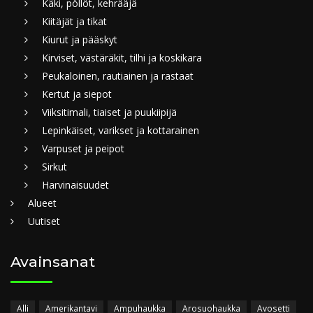
Käki, pöllöt, kehrääjä
Kiitäjät ja tikat
Kiurut ja pääskyt
Kirviset, västäräkit, tilhi ja koskikara
Peukaloinen, rautiainen ja rastaat
Kertut ja siepot
Viiksitimali, tiaiset ja puukiipijä
Lepinkäiset, varikset ja kottarainen
Varpuset ja peipot
Sirkut
Harvinaisuudet
Alueet
Uutiset
Avainsanat
Alli
Amerikantavi
Ampuhaukka
Arosuohaukka
Avosetti