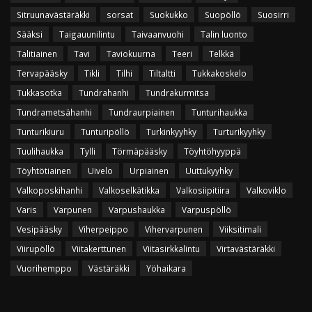
Sitruunavästäräkki
sorsat
Suokukko
Suopöllö
Suosirri
Sääksi
Taigauunilintu
Taivaanvuohi
Talin luonto
Talitiainen
Tavi
Taviokuurna
Teeri
Telkkä
Tervapääsky
Tikli
Tilhi
Tiltaltti
Tukkakoskelo
Tukkasotka
Tundrahanhi
Tundrakurmitsa
Tundrametsähanhi
Tundraurpiainen
Tunturihaukka
Tunturikiuru
Tunturipöllö
Turkinkyyhky
Turturikyyhky
Tuulihaukka
Tylli
Törmäpääsky
Töyhtöhyyppä
Töyhtötiainen
Uivelo
Urpiainen
Uuttukyyhky
Valkoposkihanhi
Valkoselkätikka
Valkosiipitiira
Valkoviklo
Varis
Varpunen
Varpushaukka
Varpuspöllö
Vesipääsky
Viherpeippo
Vihervarpunen
Viiksitimali
Viirupöllö
Viitakerttunen
Viitasirkkalintu
Virtavästäräkki
Vuorihemppo
Västäräkki
Yöhaikara