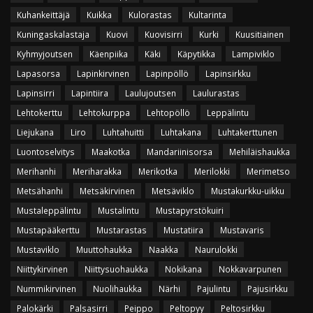
Kuhankeittäjä
Kuikka
Kulorastas
Kultarinta
Kuningaskalastaja
Kuovi
Kuovisirri
Kurki
Kuusitiainen
Kyhmyjoutsen
Käenpiika
Käki
Käpytikka
Lampiviklo
Lapasorsa
Lapinkirvinen
Lapinpöllö
Lapinsirkku
Lapinsirri
Lapintiira
Laulujoutsen
Laulurastas
Lehtokerttu
Lehtokurppa
Lehtopöllö
Leppälintu
Liejukana
Liro
Luhtahuitti
Luhtakana
Luhtakerttunen
Luontoselvitys
Maakotka
Mandariinisorsa
Mehiläishaukka
Merihanhi
Meriharakka
Merikotka
Merilokki
Merimetso
Metsähanhi
Metsäkirvinen
Metsäviklo
Mustakurkku-uikku
Mustaleppälintu
Mustalintu
Mustapyrstökuiri
Mustapääkerttu
Mustarastas
Mustatiira
Mustavaris
Mustaviklo
Muuttohaukka
Naakka
Naurulokki
Niittykirvinen
Niittysuohaukka
Nokikana
Nokkavarpunen
Nummikirvinen
Nuolihaukka
Närhi
Pajulintu
Pajusirkku
Palokärki
Palsasirri
Peippo
Peltopyy
Peltosirkku