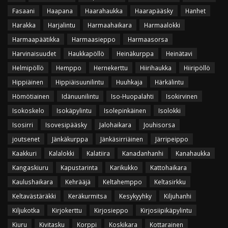
Fasaani
Haapana
Haarahaukka
Haarapääsky
Hanhet
Harakka
Harjalintu
Harmaahaikara
Harmaalokki
Harmaapäätikka
Harmaasieppo
Harmaasorsa
Harvinaisuudet
Haukkapöllö
Heinäkurppa
Heinätavi
Helmipöllö
Hemppo
Hernekerttu
Hiirihaukka
Hiiripöllö
Hippiäinen
Hippiäisuunilintu
Huuhkaja
Härkälintu
Hömötiainen
Idänuunilintu
Iso-Huopalahti
Isokirvinen
Isokoskelo
Isokäpylintu
Isolepinkäinen
Isolokki
Isosirri
Isovesipääsky
Jalohaikara
Jouhisorsa
joutsenet
Jänkäkurppa
Jänkäsirriäinen
Järripeippo
Kaakkuri
Kalalokki
Kalatiira
Kanadanhanhi
Kanahaukka
Kangaskiuru
Kapustarinta
Karikukko
Kattohaikara
Kaulushaikara
Kehrääjä
Keltahemppo
Keltasirkku
Keltavästäräkki
Keräkurmitsa
Kesykyyhky
Kiljuhanhi
Kiljukotka
Kirjokerttu
Kirjosieppo
Kirjosiipikäpylintu
Kiuru
Kivitasku
Korppi
Koskikara
Kottarainen