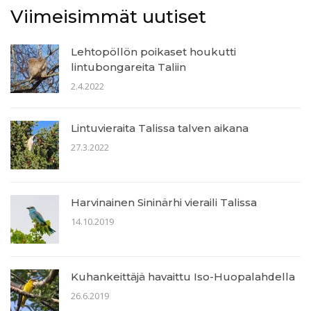
Viimeisimmät uutiset
Lehtopöllön poikaset houkutti
lintubongareita Taliin
2.4.2022
Lintuvieraita Talissa talven aikana
27.3.2022
Harvinainen Sininärhi vieraili Talissa
14.10.2019
Kuhankeittäjä havaittu Iso-Huopalahdella
26.6.2019