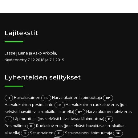
Lajitekstit
Lasse J Laine ja Asko Arkkola,
täydennetty 7.12.2018 ja 7.1.2019
Lyhenteiden selitykset
Harvalukuinen
Harvalukuinen läpimuuttaja
H
HL
HP
Harvalukuinen pesimälintu
Harvalukuinen ruokailuvieras (jos
HR
selvästi havaittavaa ruokailua alueella)
Harvalukuinen talvivieras
HT
Läpimuuttaja (jos selvästi havaittavaa lähimuuttoa)
L
P
Pesimälintu
Ruokailuvieras (jos selvästi havaittavaa ruokailua
R
alueella)
Satunnainen
Satunnainen läpimuuttaja
S
SL
SP