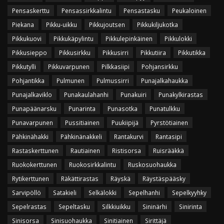
Pensaskerttu
Pensassirkkalintu
Pensastasku
Peukaloinen
Piekana
Pikku-uikku
Pikkujoutsen
Pikkukiljukotka
Pikkukuovi
Pikkukäpylintu
Pikkulepinkäinen
Pikkulokki
Pikkusieppo
Pikkusirkku
Pikkusirri
Pikkutiira
Pikkutikka
Pikkutylli
Pikkuvarpunen
Pilkkasiipi
Pohjansirkku
Pohjantikka
Pulmunen
Pulmussirri
Punajalkahaukka
Punajalkaviklo
Punakaulahanhi
Punakuiri
Punakylkirastas
Punapäänarsku
Punarinta
Punasotka
Punatulkku
Punavarpunen
Pussitiainen
Puukiipijä
Pyrstötiainen
Pähkinähakki
Pähkinänakkeli
Rantakurvi
Rantasipi
Rastaskerttunen
Rautiainen
Ristisorsa
Ruisrääkkä
Ruokokerttunen
Ruokosirkkalintu
Ruskosuohaukka
Rytikerttunen
Räkättirastas
Räyskä
Räystäspääsky
Sarvipöllö
Satakieli
Selkälokki
Sepelhanhi
Sepelkyyhky
Sepelrastas
Sepeltasku
Silkkiuikku
Sininärhi
Sinirinta
Sinisorsa
Sinisuohaukka
Sinitiainen
Sirittäjä