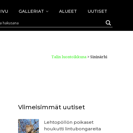
IVU
GALLERIAT
ALUEET
UUTISET
Talin luontoikkuna
>
Sininärhi
Viimeisimmät uutiset
Lehtopöllön poikaset
houkutti lintubongareita