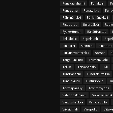
Punakaulahanhi
Punakuiri
P
Punasotka
Punatulkku
Puna
Pähkinähakki
Pähkinänakkeli
Ristisorsa
Ruisrääkkä
Ruok
Rytikerttunen
Räkättirastas
Selkälokki
Sepelhanhi
Sepel
Sininärhi
Sinirinta
Sinisorsa
Sitruunavästäräkki
sorsat
S
Taigauunilintu
Taivaanvuohi
Telkkä
Tervapääsky
Tikli
Tundrahanhi
Tundrakurmitsa
Tunturikiuru
Tunturipöllö
Tu
Törmäpääsky
Töyhtöhyyppä
Valkoposkihanhi
Valkoselkätikk
Varpushaukka
Varpuspöllö
Viiksitimali
Viirupöllö
Viitak