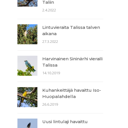
Taliin
2.4.2022
Lintuvieraita Talissa talven
aikana
27.3.2022
Harvinainen Sininärhi vieraili
Talissa
14.10.2019
Kuhankeittäjä havaittu Iso-
Huopalahdella
26.6.2019
Uusi lintulaji havaittu