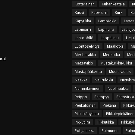
Kottarainen
Kuhankeittäjä
K
Kuovi
Kuovisirri
Kurki
Ku
Käpytikka
Lampiviklo
Lapas
Lapinsirri
Lapintiira
Laulujo
Lehtopöllö
Leppälintu
Lieju
Luontoselvitys
Maakotka
Ma
Meriharakka
Merikotka
Meri
arat
Metsäviklo
Mustakurkku-uikku
Mustapääkerttu
Mustarastas
Naakka
Naurulokki
Niittykir
Nummikirvinen
Nuolihaukka
Peippo
Peltopyy
Peltosirkk
Peukaloinen
Piekana
Pikku-
Pikkukäpylintu
Pikkulepinkäinen
Pikkutiira
Pikkutikka
Pikkutyll
Pohjantikka
Pulmunen
Pulmu