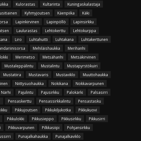
uikka
Kulorastas
Kultarinta
Kuningaskalastaja
usitiainen
Kyhmyjoutsen
Käenpiika
Käki
orsa
Lapinkirvinen
Lapinpöllö
Lapinsirkku
utsen
Laulurastas
Lehtokerttu
Lehtokurppa
kana
Liro
Luhtahuitti
Luhtakana
Luhtakerttunen
ndariinisorsa
Mehiläishaukka
Merihanhi
lokki
Merimetso
Metsähanhi
Metsäkirvinen
Mustaleppälintu
Mustalintu
Mustapyrstökuiri
Mustatiira
Mustavaris
Mustaviklo
Muuttohaukka
vinen
Niittysuohaukka
Nokikana
Nokkavarpunen
Närhi
Pajulintu
Pajusirkku
Palokärki
Palsasirri
u
Pensaskerttu
Pensassirkkalintu
Pensastasku
uikku
Pikkujoutsen
Pikkukiljukotka
Pikkukuovi
Pikkulokki
Pikkusieppo
Pikkusirkku
Pikkusirri
i
Pikkuvarpunen
Pilkkasiipi
Pohjansirkku
ssirri
Punajalkahaukka
Punajalkaviklo