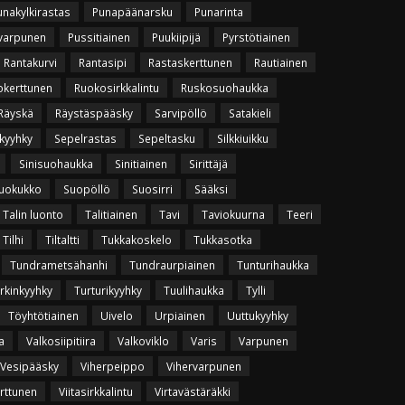
unakylkirastas
Punapäänarsku
Punarinta
varpunen
Pussitiainen
Puukiipijä
Pyrstötiainen
Rantakurvi
Rantasipi
Rastaskerttunen
Rautiainen
okerttunen
Ruokosirkkalintu
Ruskosuohaukka
Räyskä
Räystäspääsky
Sarvipöllö
Satakieli
kyyhky
Sepelrastas
Sepeltasku
Silkkiuikku
Sinisuohaukka
Sinitiainen
Sirittäjä
uokukko
Suopöllö
Suosirri
Sääksi
Talin luonto
Talitiainen
Tavi
Taviokuurna
Teeri
Tilhi
Tiltaltti
Tukkakoskelo
Tukkasotka
Tundrametsähanhi
Tundraurpiainen
Tunturihaukka
rkinkyyhky
Turturikyyhky
Tuulihaukka
Tylli
Töyhtötiainen
Uivelo
Urpiainen
Uuttukyyhky
a
Valkosiipitiira
Valkoviklo
Varis
Varpunen
Vesipääsky
Viherpeippo
Vihervarpunen
erttunen
Viitasirkkalintu
Virtavästäräkki