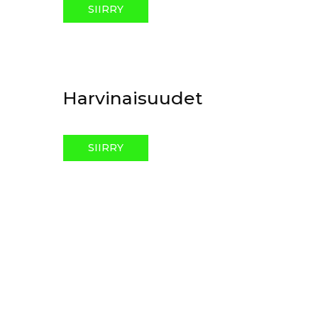
SIIRRY
Harvinaisuudet
SIIRRY