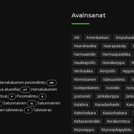
Avainsanat
Alli
Amerikantavi
Ampuhauk
Haarahaukka
Haarapääsky
Harmaalokki
Harmaapäätikka
Haukkapöllö
Heinäkurppa
H
Hiirihaukka
Hiiripöllö
Hippiä
Hömötiainen
Idänuunilintu
I
arvalukuinen pesimälintu
HR
Isolepinkäinen
Isolokki
Isos
ua alueella)
Harvalukuinen
HT
ttoa)
Pesimälintu
joutsenet
Jänkäkurppa
Jänk
P
R
Satunnainen
Satunnainen
SL
Kalatiira
Kanadanhanhi
Kan
n talvivieras
Talvivieras
T
Kattohaikara
Kaulushaikara
Keltavästäräkki
Keräkurmitsa
Kirjosieppo
Kirjosiipikäpylintu