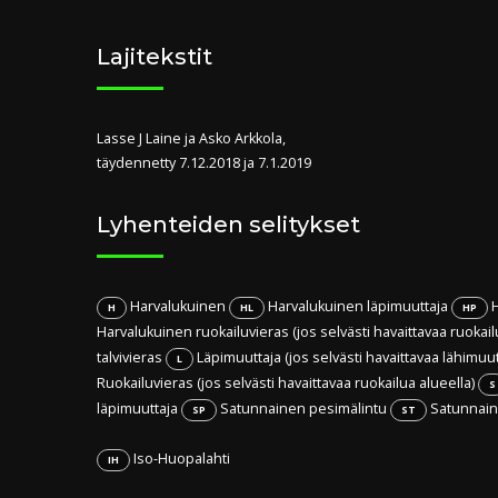
Lajitekstit
Lasse J Laine ja Asko Arkkola,
täydennetty 7.12.2018 ja 7.1.2019
Lyhenteiden selitykset
Harvalukuinen
Harvalukuinen läpimuuttaja
H
H
HL
HP
Harvalukuinen ruokailuvieras (jos selvästi havaittavaa ruokail
talvivieras
Läpimuuttaja (jos selvästi havaittavaa lähimuu
L
Ruokailuvieras (jos selvästi havaittavaa ruokailua alueella)
S
läpimuuttaja
Satunnainen pesimälintu
Satunnaine
SP
ST
Iso-Huopalahti
IH