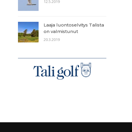
12.5.2019
Laaja luontoselvitys Talista
on valmistunut
20.3.2019