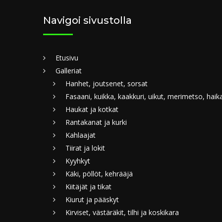
Navigoi sivustolla
Etusivu
Galleriat
Hanhet, joutsenet, sorsat
Fasaani, kuikka, kaakkuri, uikut, merimetso, haik
Haukat ja kotkat
Rantakanat ja kurki
Kahlaajat
Tiirat ja lokit
Kyyhkyt
Käki, pöllöt, kehrääjä
Kiitäjät ja tikat
Kiurut ja pääskyt
Kirviset, västäräkit, tilhi ja koskikara