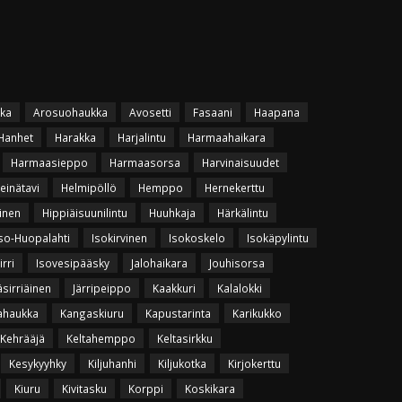
ka
Arosuohaukka
Avosetti
Fasaani
Haapana
Hanhet
Harakka
Harjalintu
Harmaahaikara
Harmaasieppo
Harmaasorsa
Harvinaisuudet
einätavi
Helmipöllö
Hemppo
Hernekerttu
inen
Hippiäisuunilintu
Huuhkaja
Härkälintu
so-Huopalahti
Isokirvinen
Isokoskelo
Isokäpylintu
irri
Isovesipääsky
Jalohaikara
Jouhisorsa
äsirriäinen
Järripeippo
Kaakkuri
Kalalokki
ahaukka
Kangaskiuru
Kapustarinta
Karikukko
Kehrääjä
Keltahemppo
Keltasirkku
Kesykyyhky
Kiljuhanhi
Kiljukotka
Kirjokerttu
Kiuru
Kivitasku
Korppi
Koskikara