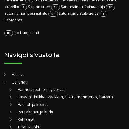
Pesimälintu
Ruokailuvieras (jos selvästi havaittavaa ruokailua
R
alueella)
Satunnainen
Satunnainen läpimuuttaja
S
SL
SP
Satunnainen pesimälintu
Satunnainen talvivieras
ST
T
Talvivieras
Iso-Huopalahti
IH
Navigoi sivustolla
Etusivu
Galleriat
Hanhet, joutsenet, sorsat
Fasaani, kuikka, kaakkuri, uikut, merimetso, haikarat
Haukat ja kotkat
Rantakanat ja kurki
Kahlaajat
Tiirat ja lokit