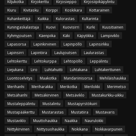
Kiljukotka
Kirjokerttu
Kirjosieppo
Kirjosiipikäpylintu
Kiuru
Kivitasku
Korppi
Koskikara
Kottarainen
Kuhankeittäjä
Kuikka
Kulorastas
Kultarinta
Kuningaskalastaja
Kuovi
Kuovisirri
Kurki
Kuusitiainen
Kyhmyjoutsen
Käenpiika
Käki
Käpytikka
Lampiviklo
Lapasorsa
Lapinkirvinen
Lapinpöllö
Lapinsirkku
Lapinsirri
Lapintiira
Laulujoutsen
Laulurastas
Lehtokerttu
Lehtokurppa
Lehtopöllö
Leppälintu
Liejukana
Liro
Luhtahuitti
Luhtakana
Luhtakerttunen
Luontoselvitys
Maakotka
Mandariinisorsa
Mehiläishaukka
Merihanhi
Meriharakka
Merikotka
Merilokki
Merimetso
Metsähanhi
Metsäkirvinen
Metsäviklo
Mustakurkku-uikku
Mustaleppälintu
Mustalintu
Mustapyrstökuiri
Mustapääkerttu
Mustarastas
Mustatiira
Mustavaris
Mustaviklo
Muuttohaukka
Naakka
Naurulokki
Niittykirvinen
Niittysuohaukka
Nokikana
Nokkavarpunen