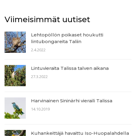
Viimeisimmät uutiset
Lehtopöllön poikaset houkutti
lintubongareita Taliin
2.4.2022
Lintuvieraita Talissa talven aikana
27.3.2022
Harvinainen Sininärhi vieraili Talissa
14.10.2019
Kuhankeittäjä havaittu Iso-Huopalahdella