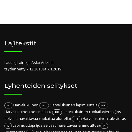
Lajitekstit
Lasse J Laine ja Asko Arkkola,
täydennetty 7.12.2018 ja 7.1.2019
Lyhenteiden selitykset
Harvalukuinen
Harvalukuinen läpimuuttaja
H
HL
HP
Harvalukuinen pesimälintu
Harvalukuinen ruokailuvieras (jos
HR
selvästi havaittavaa ruokailua alueella)
Harvalukuinen talvivieras
HT
Läpimuuttaja (jos selvästi havaittavaa lähimuuttoa)
L
P