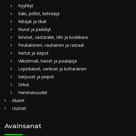
Kyyhkyt
Käki, pöllöt, kehrääjä
Kiitäjät ja tikat
Kiurut ja pääskyt
Kirviset, västäräkit, tilhi ja koskikara
Peukaloinen, rautiainen ja rastaat
Kertut ja siepot
Viiksitimali, tiaiset ja puukiipijä
Lepinkäiset, varikset ja kottarainen
Varpuset ja peipot
Sirkut
Harvinaisuudet
Alueet
Uutiset
Avainsanat