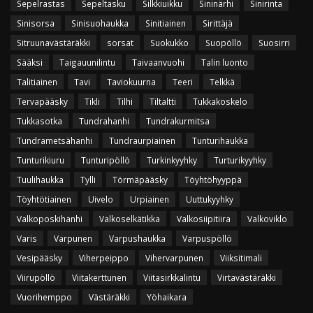
Sepelrastas
Sepeltasku
Silkkiuikku
Sininärhi
Sinirinta
Sinisorsa
Sinisuohaukka
Sinitiainen
Sirittäjä
Sitruunavästäräkki
sorsat
Suokukko
Suopöllö
Suosirri
Sääksi
Taigauunilintu
Taivaanvuohi
Talin luonto
Talitiainen
Tavi
Taviokuurna
Teeri
Telkkä
Tervapääsky
Tikli
Tilhi
Tiltaltti
Tukkakoskelo
Tukkasotka
Tundrahanhi
Tundrakurmitsa
Tundrametsähanhi
Tundraurpiainen
Tunturihaukka
Tunturikiuru
Tunturipöllö
Turkinkyyhky
Turturikyyhky
Tuulihaukka
Tylli
Törmäpääsky
Töyhtöhyyppä
Töyhtötiainen
Uivelo
Urpiainen
Uuttukyyhky
Valkoposkihanhi
Valkoselkätikka
Valkosiipitiira
Valkoviklo
Varis
Varpunen
Varpushaukka
Varpuspöllö
Vesipääsky
Viherpeippo
Vihervarpunen
Viiksitimali
Viirupöllö
Viitakerttunen
Viitasirkkalintu
Virtavästäräkki
Vuorihemppo
Västäräkki
Yöhaikara