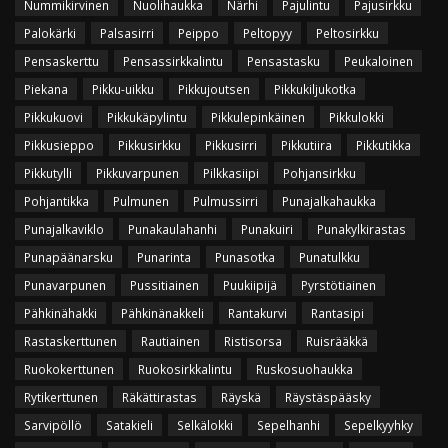
Nummikirvinen
Nuolihaukka
Närhi
Pajulintu
Pajusirkku
Palokärki
Palsasirri
Peippo
Peltopyy
Peltosirkku
Pensaskerttu
Pensassirkkalintu
Pensastasku
Peukaloinen
Piekana
Pikku-uikku
Pikkujoutsen
Pikkukiljukotka
Pikkukuovi
Pikkukäpylintu
Pikkulepinkäinen
Pikkulokki
Pikkusieppo
Pikkusirkku
Pikkusirri
Pikkutiira
Pikkutikka
Pikkutylli
Pikkuvarpunen
Pilkkasiipi
Pohjansirkku
Pohjantikka
Pulmunen
Pulmussirri
Punajalkahaukka
Punajalkaviklo
Punakaulahanhi
Punakuiri
Punakylkirastas
Punapäänarsku
Punarinta
Punasotka
Punatulkku
Punavarpunen
Pussitiainen
Puukiipijä
Pyrstötiainen
Pähkinähakki
Pähkinänakkeli
Rantakurvi
Rantasipi
Rastaskerttunen
Rautiainen
Ristisorsa
Ruisrääkkä
Ruokokerttunen
Ruokosirkkalintu
Ruskosuohaukka
Rytikerttunen
Räkättirastas
Räyskä
Räystäspääsky
Sarvipöllö
Satakieli
Selkälokki
Sepelhanhi
Sepelkyyhky