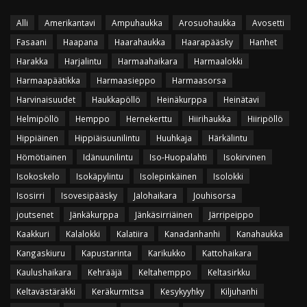
Alli
Amerikantavi
Ampuhaukka
Arosuohaukka
Avosetti
Fasaani
Haapana
Haarahaukka
Haarapääsky
Hanhet
Harakka
Harjalintu
Harmaahaikara
Harmaalokki
Harmaapäätikka
Harmaasieppo
Harmaasorsa
Harvinaisuudet
Haukkapöllö
Heinäkurppa
Heinätavi
Helmipöllö
Hemppo
Hernekerttu
Hiirihaukka
Hiiripöllö
Hippiäinen
Hippiäisuunilintu
Huuhkaja
Härkälintu
Hömötiainen
Idänuunilintu
Iso-Huopalahti
Isokirvinen
Isokoskelo
Isokäpylintu
Isolepinkäinen
Isolokki
Isosirri
Isovesipääsky
Jalohaikara
Jouhisorsa
joutsenet
Jänkäkurppa
Jänkäsirriäinen
Järripeippo
Kaakkuri
Kalalokki
Kalatiira
Kanadanhanhi
Kanahaukka
Kangaskiuru
Kapustarinta
Karikukko
Kattohaikara
Kaulushaikara
Kehrääjä
Keltahemppo
Keltasirkku
Keltavästäräkki
Keräkurmitsa
Kesykyyhky
Kiljuhanhi