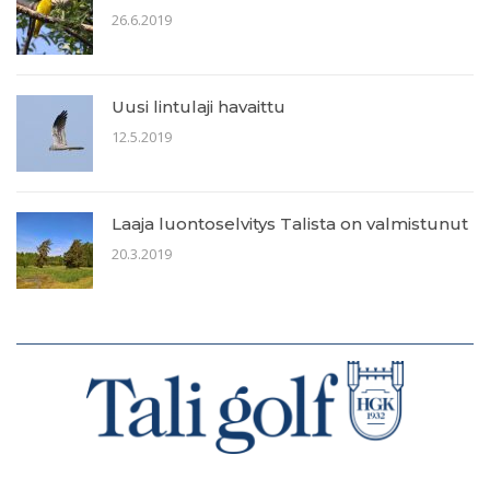
26.6.2019
Uusi lintulaji havaittu
12.5.2019
Laaja luontoselvitys Talista on valmistunut
20.3.2019