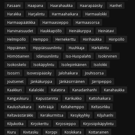
Fasaani
Haapana
Haarahaukka
Haarapääsky
Hanhet
Harakka
Harjalintu
Harmaahaikara
Harmaalokki
Harmaapäätikka
Harmaasieppo
Harmaasorsa
Harvinaisuudet
Haukkapöllö
Heinäkurppa
Heinätavi
Helmipöllö
Hemppo
Hernekerttu
Hiirihaukka
Hiiripöllö
Hippiäinen
Hippiäisuunilintu
Huuhkaja
Härkälintu
Hömötiainen
Idänuunilintu
Iso-Huopalahti
Isokirvinen
Isokoskelo
Isokäpylintu
Isolepinkäinen
Isolokki
Isosirri
Isovesipääsky
Jalohaikara
Jouhisorsa
joutsenet
Jänkäkurppa
Jänkäsirriäinen
Järripeippo
Kaakkuri
Kalalokki
Kalatiira
Kanadanhanhi
Kanahaukka
Kangaskiuru
Kapustarinta
Karikukko
Kattohaikara
Kaulushaikara
Kehrääjä
Keltahemppo
Keltasirkku
Keltavästäräkki
Keräkurmitsa
Kesykyyhky
Kiljuhanhi
Kiljukotka
Kirjokerttu
Kirjosieppo
Kirjosiipikäpylintu
Kiuru
Kivitasku
Korppi
Koskikara
Kottarainen