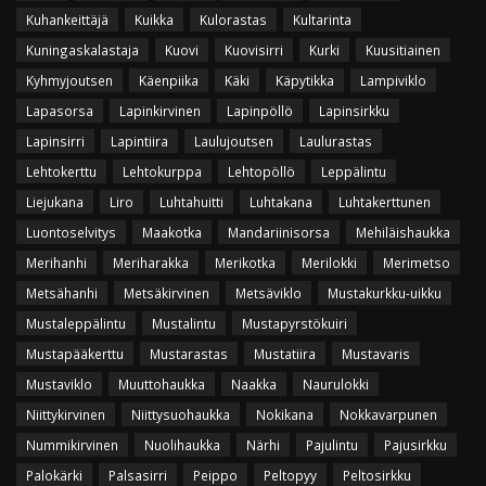
Kuhankeittäjä
Kuikka
Kulorastas
Kultarinta
Kuningaskalastaja
Kuovi
Kuovisirri
Kurki
Kuusitiainen
Kyhmyjoutsen
Käenpiika
Käki
Käpytikka
Lampiviklo
Lapasorsa
Lapinkirvinen
Lapinpöllö
Lapinsirkku
Lapinsirri
Lapintiira
Laulujoutsen
Laulurastas
Lehtokerttu
Lehtokurppa
Lehtopöllö
Leppälintu
Liejukana
Liro
Luhtahuitti
Luhtakana
Luhtakerttunen
Luontoselvitys
Maakotka
Mandariinisorsa
Mehiläishaukka
Merihanhi
Meriharakka
Merikotka
Merilokki
Merimetso
Metsähanhi
Metsäkirvinen
Metsäviklo
Mustakurkku-uikku
Mustaleppälintu
Mustalintu
Mustapyrstökuiri
Mustapääkerttu
Mustarastas
Mustatiira
Mustavaris
Mustaviklo
Muuttohaukka
Naakka
Naurulokki
Niittykirvinen
Niittysuohaukka
Nokikana
Nokkavarpunen
Nummikirvinen
Nuolihaukka
Närhi
Pajulintu
Pajusirkku
Palokärki
Palsasirri
Peippo
Peltopyy
Peltosirkku