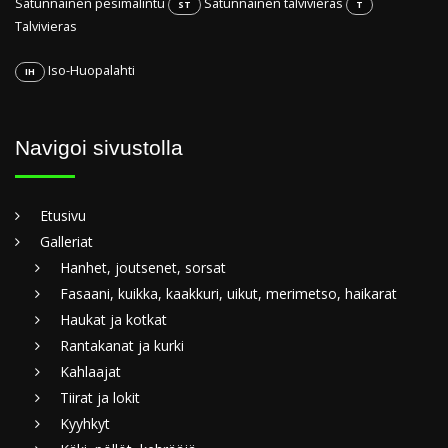
Satunnainen pesimälintu
Satunnainen talvivieras
ST
T
Talvivieras
Iso-Huopalahti
IH
Navigoi sivustolla
Etusivu
Galleriat
Hanhet, joutsenet, sorsat
Fasaani, kuikka, kaakkuri, uikut, merimetso, haikarat
Haukat ja kotkat
Rantakanat ja kurki
Kahlaajat
Tiirat ja lokit
Kyyhkyt