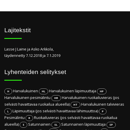
Lajitekstit
Lasse J Laine ja Asko Arkkola,
täydennetty 7.12.2018 ja 7.1.2019
Lyhenteiden selitykset
Harvalukuinen
Harvalukuinen läpimuuttaja
H
HL
HP
Harvalukuinen pesimälintu
Harvalukuinen ruokailuvieras (jos
HR
selvästi havaittavaa ruokailua alueella)
Harvalukuinen talvivieras
HT
Läpimuuttaja (jos selvästi havaittavaa lähimuuttoa)
L
P
Pesimälintu
Ruokailuvieras (jos selvästi havaittavaa ruokailua
R
alueella)
Satunnainen
Satunnainen läpimuuttaja
S
SL
SP