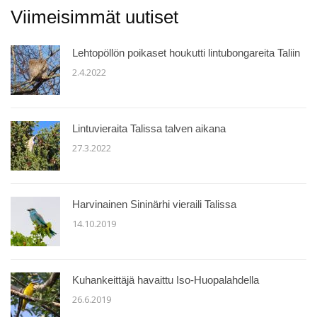
Viimeisimmät uutiset
Lehtopöllön poikaset houkutti lintubongareita Taliin
2.4.2022
Lintuvieraita Talissa talven aikana
27.3.2022
Harvinainen Sininärhi vieraili Talissa
14.10.2019
Kuhankeittäjä havaittu Iso-Huopalahdella
26.6.2019