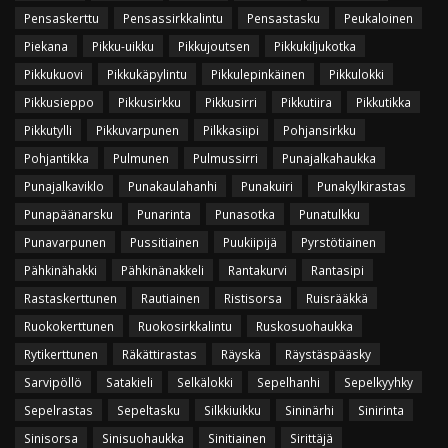
Pensaskerttu
Pensassirkkalintu
Pensastasku
Peukaloinen
Piekana
Pikku-uikku
Pikkujoutsen
Pikkukiljukotka
Pikkukuovi
Pikkukäpylintu
Pikkulepinkäinen
Pikkulokki
Pikkusieppo
Pikkusirkku
Pikkusirri
Pikkutiira
Pikkutikka
Pikkutylli
Pikkuvarpunen
Pilkkasiipi
Pohjansirkku
Pohjantikka
Pulmunen
Pulmussirri
Punajalkahaukka
Punajalkaviklo
Punakaulahanhi
Punakuiri
Punakylkirastas
Punapäänarsku
Punarinta
Punasotka
Punatulkku
Punavarpunen
Pussitiainen
Puukiipijä
Pyrstötiainen
Pähkinähakki
Pähkinänakkeli
Rantakurvi
Rantasipi
Rastaskerttunen
Rautiainen
Ristisorsa
Ruisrääkkä
Ruokokerttunen
Ruokosirkkalintu
Ruskosuohaukka
Rytikerttunen
Räkättirastas
Räyskä
Räystäspääsky
Sarvipöllö
Satakieli
Selkälokki
Sepelhanhi
Sepelkyyhky
Sepelrastas
Sepeltasku
Silkkiuikku
Sininärhi
Sinirinta
Sinisorsa
Sinisuohaukka
Sinitiainen
Sirittäjä