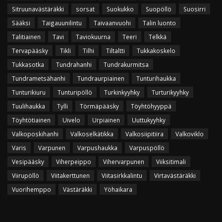
Sitruunavästäräkki
sorsat
Suokukko
Suopöllö
Suosirri
Sääksi
Taigauunilintu
Taivaanvuohi
Talin luonto
Talitiainen
Tavi
Taviokuurna
Teeri
Telkkä
Tervapääsky
Tikli
Tilhi
Tiltaltti
Tukkakoskelo
Tukkasotka
Tundrahanhi
Tundrakurmitsa
Tundrametsähanhi
Tundraurpiainen
Tunturihaukka
Tunturikiuru
Tunturipöllö
Turkinkyyhky
Turturikyyhky
Tuulihaukka
Tylli
Törmäpääsky
Töyhtöhyyppä
Töyhtötiainen
Uivelo
Urpiainen
Uuttukyyhky
Valkoposkihanhi
Valkoselkätikka
Valkosiipitiira
Valkoviklo
Varis
Varpunen
Varpushaukka
Varpuspöllö
Vesipääsky
Viherpeippo
Vihervarpunen
Viiksitimali
Viirupöllö
Viitakerttunen
Viitasirkkalintu
Virtavästäräkki
Vuorihemppo
Västäräkki
Yöhaikara