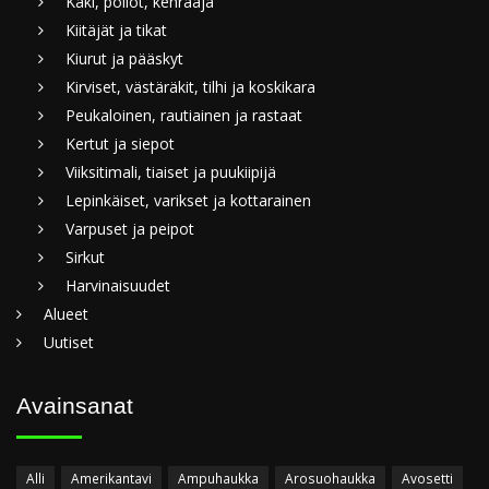
Käki, pöllöt, kehrääjä
Kiitäjät ja tikat
Kiurut ja pääskyt
Kirviset, västäräkit, tilhi ja koskikara
Peukaloinen, rautiainen ja rastaat
Kertut ja siepot
Viiksitimali, tiaiset ja puukiipijä
Lepinkäiset, varikset ja kottarainen
Varpuset ja peipot
Sirkut
Harvinaisuudet
Alueet
Uutiset
Avainsanat
Alli
Amerikantavi
Ampuhaukka
Arosuohaukka
Avosetti