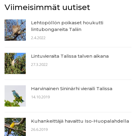
Viimeisimmät uutiset
Lehtopöllön poikaset houkutti
lintubongareita Taliin
2.4.2022
Lintuvieraita Talissa talven aikana
27.3.2022
Harvinainen Sininärhi vieraili Talissa
14.10.2019
Kuhankeittäjä havaittu Iso-Huopalahdella
26.6.2019