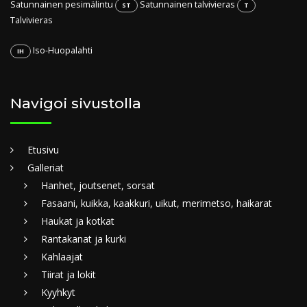
Satunnainen pesimälintu
Satunnainen talvivieras
ST
T
Talvivieras
Iso-Huopalahti
IH
Navigoi sivustolla
Etusivu
Galleriat
Hanhet, joutsenet, sorsat
Fasaani, kuikka, kaakkuri, uikut, merimetso, haikarat
Haukat ja kotkat
Rantakanat ja kurki
Kahlaajat
Tiirat ja lokit
Kyyhkyt