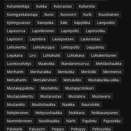
Kuhankeittäjä
Kuikka
Kulorastas
Kultarinta
Kuningaskalastaja
Kuovi
Kuovisirri
Kurki
Kuusitiainen
Kyhmyjoutsen
Käenpiika
Käki
Käpytikka
Lampiviklo
Lapasorsa
Lapinkirvinen
Lapinpöllö
Lapinsirkku
Lapinsirri
Lapintiira
Laulujoutsen
Laulurastas
Lehtokerttu
Lehtokurppa
Lehtopöllö
Leppälintu
Liejukana
Liro
Luhtahuitti
Luhtakana
Luhtakerttunen
Luontoselvitys
Maakotka
Mandariinisorsa
Mehiläishaukka
Merihanhi
Meriharakka
Merikotka
Merilokki
Merimetso
Metsähanhi
Metsäkirvinen
Metsäviklo
Mustakurkku-uikku
Mustaleppälintu
Mustalintu
Mustapyrstökuiri
Mustapääkerttu
Mustarastas
Mustatiira
Mustavaris
Mustaviklo
Muuttohaukka
Naakka
Naurulokki
Niittykirvinen
Niittysuohaukka
Nokikana
Nokkavarpunen
Nummikirvinen
Nuolihaukka
Närhi
Pajulintu
Pajusirkku
Palokärki
Palsasirri
Peippo
Peltopyy
Peltosirkku