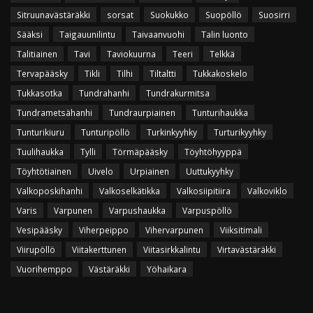
Sitruunavästäräkki
sorsat
Suokukko
Suopöllö
Suosirri
Sääksi
Taigauunilintu
Taivaanvuohi
Talin luonto
Talitiainen
Tavi
Taviokuurna
Teeri
Telkkä
Tervapääsky
Tikli
Tilhi
Tiltaltti
Tukkakoskelo
Tukkasotka
Tundrahanhi
Tundrakurmitsa
Tundrametsähanhi
Tundraurpiainen
Tunturihaukka
Tunturikiuru
Tunturipöllö
Turkinkyyhky
Turturikyyhky
Tuulihaukka
Tylli
Törmäpääsky
Töyhtöhyyppä
Töyhtötiainen
Uivelo
Urpiainen
Uuttukyyhky
Valkoposkihanhi
Valkoselkätikka
Valkosiipitiira
Valkoviklo
Varis
Varpunen
Varpushaukka
Varpuspöllö
Vesipääsky
Viherpeippo
Vihervarpunen
Viiksitimali
Viirupöllö
Viitakerttunen
Viitasirkkalintu
Virtavästäräkki
Vuorihemppo
Västäräkki
Yöhaikara