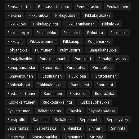
Pensaskerttu
Pensassirkkalintu
Pensastasku
Peukaloinen
Piekana
Pikku-uikku
Pikkujoutsen
Pikkukiljukotka
Pikkukuovi
Pikkukäpylintu
Pikkulepinkäinen
Pikkulokki
Pikkusieppo
Pikkusirkku
Pikkusirri
Pikkutiira
Pikkutikka
Pikkutylli
Pikkuvarpunen
Pilkkasiipi
Pohjansirkku
Pohjantikka
Pulmunen
Pulmussirri
Punajalkahaukka
Punajalkaviklo
Punakaulahanhi
Punakuiri
Punakylkirastas
Punapäänarsku
Punarinta
Punasotka
Punatulkku
Punavarpunen
Pussitiainen
Puukiipijä
Pyrstötiainen
Pähkinähakki
Pähkinänakkeli
Rantakurvi
Rantasipi
Rastaskerttunen
Rautiainen
Ristisorsa
Ruisrääkkä
Ruokokerttunen
Ruokosirkkalintu
Ruskosuohaukka
Rytikerttunen
Räkättirastas
Räyskä
Räystäspääsky
Sarvipöllö
Satakieli
Selkälokki
Sepelhanhi
Sepelkyyhky
Sepelrastas
Sepeltasku
Silkkiuikku
Sininärhi
Sinirinta
Sinisorsa
Sinisuohaukka
Sinitiainen
Sirittäjä