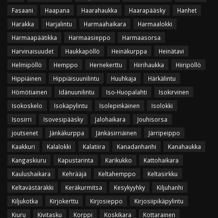
Fasaani
Haapana
Haarahaukka
Haarapääsky
Hanhet
Harakka
Harjalintu
Harmaahaikara
Harmaalokki
Harmaapäätikka
Harmaasieppo
Harmaasorsa
Harvinaisuudet
Haukkapöllö
Heinäkurppa
Heinätavi
Helmipöllö
Hemppo
Hernekerttu
Hiirihaukka
Hiiripöllö
Hippiäinen
Hippiäisuunilintu
Huuhkaja
Härkälintu
Hömötiainen
Idänuunilintu
Iso-Huopalahti
Isokirvinen
Isokoskelo
Isokäpylintu
Isolepinkäinen
Isolokki
Isosirri
Isovesipääsky
Jalohaikara
Jouhisorsa
joutsenet
Jänkäkurppa
Jänkäsirriäinen
Järripeippo
Kaakkuri
Kalalokki
Kalatiira
Kanadanhanhi
Kanahaukka
Kangaskiuru
Kapustarinta
Karikukko
Kattohaikara
Kaulushaikara
Kehrääjä
Keltahemppo
Keltasirkku
Keltavästäräkki
Keräkurmitsa
Kesykyyhky
Kiljuhanhi
Kiljukotka
Kirjokerttu
Kirjosieppo
Kirjosiipikäpylintu
Kiuru
Kivitasku
Korppi
Koskikara
Kottarainen