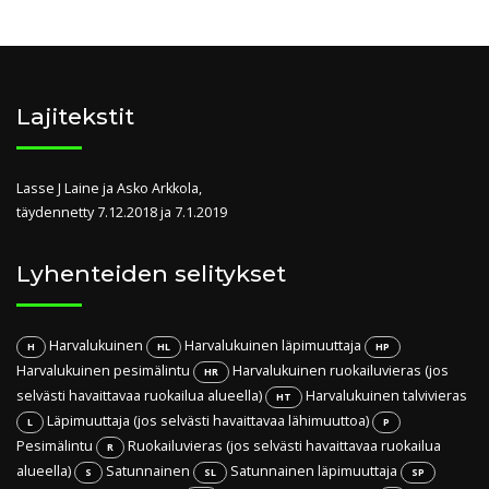
Lajitekstit
Lasse J Laine ja Asko Arkkola,
täydennetty 7.12.2018 ja 7.1.2019
Lyhenteiden selitykset
Harvalukuinen
Harvalukuinen läpimuuttaja
H
HL
HP
Harvalukuinen pesimälintu
Harvalukuinen ruokailuvieras (jos
HR
selvästi havaittavaa ruokailua alueella)
Harvalukuinen talvivieras
HT
Läpimuuttaja (jos selvästi havaittavaa lähimuuttoa)
L
P
Pesimälintu
Ruokailuvieras (jos selvästi havaittavaa ruokailua
R
alueella)
Satunnainen
Satunnainen läpimuuttaja
S
SL
SP