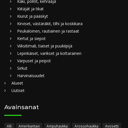
Käki, pöllöt, kehrääjä
Kiitäjät ja tikat
Kiurut ja pääskyt
Kirviset, västäräkit, tilhi ja koskikara
Peukaloinen, rautiainen ja rastaat
Kertut ja siepot
Viiksitimali, tiaiset ja puukiipijä
Lepinkäiset, varikset ja kottarainen
Varpuset ja peipot
Sirkut
Harvinaisuudet
Alueet
Uutiset
Avainsanat
Alli
Amerikantavi
Ampuhaukka
Arosuohaukka
Avosetti