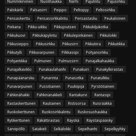
Nummikirvinen
Nuolihaukka
Närhi
Pajulintu
Pajusirkku
Palokärki
Palsasirri
Peippo
Peltopyy
Peltosirkku
Pensaskerttu
Pensassirkkalintu
Pensastasku
Peukaloinen
Piekana
Pikku-uikku
Pikkujoutsen
Pikkukiljukotka
Pikkukuovi
Pikkukäpylintu
Pikkulepinkäinen
Pikkulokki
Pikkusieppo
Pikkusirkku
Pikkusirri
Pikkutiira
Pikkutikka
Pikkutylli
Pikkuvarpunen
Pilkkasiipi
Pohjansirkku
Pohjantikka
Pulmunen
Pulmussirri
Punajalkahaukka
Punajalkaviklo
Punakaulahanhi
Punakuiri
Punakylkirastas
Punapäänarsku
Punarinta
Punasotka
Punatulkku
Punavarpunen
Pussitiainen
Puukiipijä
Pyrstötiainen
Pähkinähakki
Pähkinänakkeli
Rantakurvi
Rantasipi
Rastaskerttunen
Rautiainen
Ristisorsa
Ruisrääkkä
Ruokokerttunen
Ruokosirkkalintu
Ruskosuohaukka
Rytikerttunen
Räkättirastas
Räyskä
Räystäspääsky
Sarvipöllö
Satakieli
Selkälokki
Sepelhanhi
Sepelkyyhky