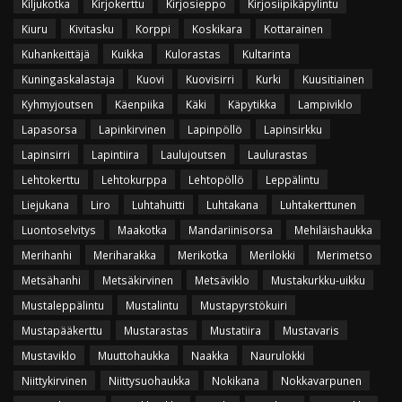
Kiljukotka
Kirjokerttu
Kirjosieppo
Kirjosiipikäpylintu
Kiuru
Kivitasku
Korppi
Koskikara
Kottarainen
Kuhankeittäjä
Kuikka
Kulorastas
Kultarinta
Kuningaskalastaja
Kuovi
Kuovisirri
Kurki
Kuusitiainen
Kyhmyjoutsen
Käenpiika
Käki
Käpytikka
Lampiviklo
Lapasorsa
Lapinkirvinen
Lapinpöllö
Lapinsirkku
Lapinsirri
Lapintiira
Laulujoutsen
Laulurastas
Lehtokerttu
Lehtokurppa
Lehtopöllö
Leppälintu
Liejukana
Liro
Luhtahuitti
Luhtakana
Luhtakerttunen
Luontoselvitys
Maakotka
Mandariinisorsa
Mehiläishaukka
Merihanhi
Meriharakka
Merikotka
Merilokki
Merimetso
Metsähanhi
Metsäkirvinen
Metsäviklo
Mustakurkku-uikku
Mustaleppälintu
Mustalintu
Mustapyrstökuiri
Mustapääkerttu
Mustarastas
Mustatiira
Mustavaris
Mustaviklo
Muuttohaukka
Naakka
Naurulokki
Niittykirvinen
Niittysuohaukka
Nokikana
Nokkavarpunen