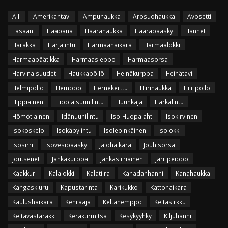
Alli
Amerikantavi
Ampuhaukka
Arosuohaukka
Avosetti
Fasaani
Haapana
Haarahaukka
Haarapääsky
Hanhet
Harakka
Harjalintu
Harmaahaikara
Harmaalokki
Harmaapäätikka
Harmaasieppo
Harmaasorsa
Harvinaisuudet
Haukkapöllö
Heinäkurppa
Heinätavi
Helmipöllö
Hemppo
Hernekerttu
Hiirihaukka
Hiiripöllö
Hippiäinen
Hippiäisuunilintu
Huuhkaja
Härkälintu
Hömötiainen
Idänuunilintu
Iso-Huopalahti
Isokirvinen
Isokoskelo
Isokäpylintu
Isolepinkäinen
Isolokki
Isosirri
Isovesipääsky
Jalohaikara
Jouhisorsa
joutsenet
Jänkäkurppa
Jänkäsirriäinen
Järripeippo
Kaakkuri
Kalalokki
Kalatiira
Kanadanhanhi
Kanahaukka
Kangaskiuru
Kapustarinta
Karikukko
Kattohaikara
Kaulushaikara
Kehrääjä
Keltahemppo
Keltasirkku
Keltavästäräkki
Keräkurmitsa
Kesykyyhky
Kiljuhanhi