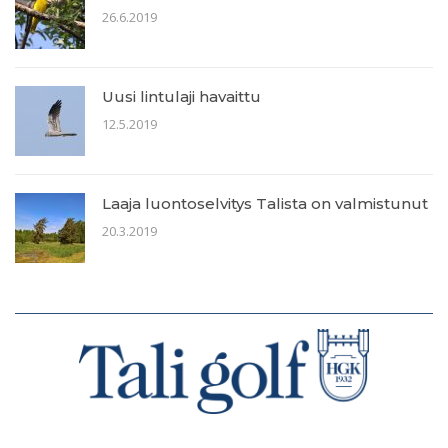
26.6.2019
Uusi lintulaji havaittu
12.5.2019
Laaja luontoselvitys Talista on valmistunut
20.3.2019