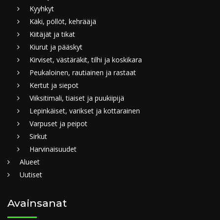
Kyyhkyt
Käki, pöllöt, kehrääjä
Kiitäjät ja tikat
Kiurut ja pääskyt
Kirviset, västäräkit, tilhi ja koskikara
Peukaloinen, rautiainen ja rastaat
Kertut ja siepot
Viiksitimali, tiaiset ja puukiipijä
Lepinkäiset, varikset ja kottarainen
Varpuset ja peipot
Sirkut
Harvinaisuudet
Alueet
Uutiset
Avainsanat