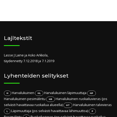
Lajitekstit
Lasse J Laine ja Asko Arkkola,
täydennetty 7.12.2018 ja 7.1.2019
Lyhenteiden selitykset
Harvalukuinen
Harvalukuinen läpimuuttaja
H
HL
HP
Harvalukuinen pesimälintu
Harvalukuinen ruokailuvieras (jos
HR
selvästi havaittavaa ruokailua alueella)
Harvalukuinen talvivieras
HT
Läpimuuttaja (jos selvästi havaittavaa lähimuuttoa)
L
P
Pesimälintu
Ruokailuvieras (jos selvästi havaittavaa ruokailua