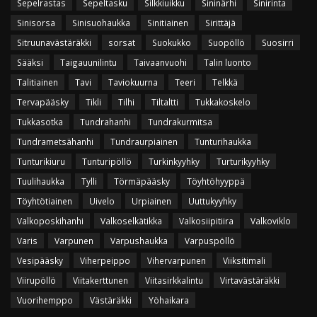
Sepelrastas
Sepeltasku
Silkkiuikku
Sininärhi
Sinirinta
Sinisorsa
Sinisuohaukka
Sinitiainen
Sirittäjä
Sitruunavästäräkki
sorsat
Suokukko
Suopöllö
Suosirri
Sääksi
Taigauunilintu
Taivaanvuohi
Talin luonto
Talitiainen
Tavi
Taviokuurna
Teeri
Telkkä
Tervapääsky
Tikli
Tilhi
Tiltaltti
Tukkakoskelo
Tukkasotka
Tundrahanhi
Tundrakurmitsa
Tundrametsähanhi
Tundraurpiainen
Tunturihaukka
Tunturikiuru
Tunturipöllö
Turkinkyyhky
Turturikyyhky
Tuulihaukka
Tylli
Törmäpääsky
Töyhtöhyyppä
Töyhtötiainen
Uivelo
Urpiainen
Uuttukyyhky
Valkoposkihanhi
Valkoselkätikka
Valkosiipitiira
Valkoviklo
Varis
Varpunen
Varpushaukka
Varpuspöllö
Vesipääsky
Viherpeippo
Vihervarpunen
Viiksitimali
Viirupöllö
Viitakerttunen
Viitasirkkalintu
Virtavästäräkki
Vuorihemppo
Västäräkki
Yöhaikara