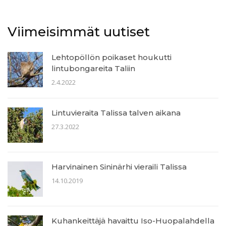
Viimeisimmät uutiset
Lehtopöllön poikaset houkutti
lintubongareita Taliin
2.4.2022
Lintuvieraita Talissa talven aikana
27.3.2022
Harvinainen Sininärhi vieraili Talissa
14.10.2019
Kuhankeittäjä havaittu Iso-Huopalahdella