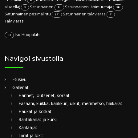
R
alueella)
Satunnainen
Satunnainen läpimuuttaja
S
SL
SP
Satunnainen pesimälintu
Satunnainen talvivieras
ST
T
Talvivieras
Iso-Huopalahti
IH
Navigoi sivustolla
Etusivu
Galleriat
Hanhet, joutsenet, sorsat
Fasaani, kuikka, kaakkuri, uikut, merimetso, haikarat
Haukat ja kotkat
Rantakanat ja kurki
Kahlaajat
Tiirat ja lokit