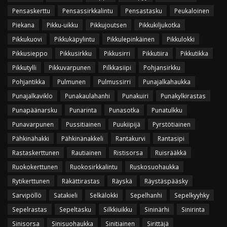
Pensaskerttu
Pensassirkkalintu
Pensastasku
Peukaloinen
Piekana
Pikku-uikku
Pikkujoutsen
Pikkukiljukotka
Pikkukuovi
Pikkukäpylintu
Pikkulepinkäinen
Pikkulokki
Pikkusieppo
Pikkusirkku
Pikkusirri
Pikkutiira
Pikkutikka
Pikkutylli
Pikkuvarpunen
Pilkkasiipi
Pohjansirkku
Pohjantikka
Pulmunen
Pulmussirri
Punajalkahaukka
Punajalkaviklo
Punakaulahanhi
Punakuiri
Punakylkirastas
Punapäänarsku
Punarinta
Punasotka
Punatulkku
Punavarpunen
Pussitiainen
Puukiipijä
Pyrstötiainen
Pähkinähakki
Pähkinänakkeli
Rantakurvi
Rantasipi
Rastaskerttunen
Rautiainen
Ristisorsa
Ruisrääkkä
Ruokokerttunen
Ruokosirkkalintu
Ruskosuohaukka
Rytikerttunen
Räkättirastas
Räyskä
Räystäspääsky
Sarvipöllö
Satakieli
Selkälokki
Sepelhanhi
Sepelkyyhky
Sepelrastas
Sepeltasku
Silkkiuikku
Sininärhi
Sinirinta
Sinisorsa
Sinisuohaukka
Sinitiainen
Sirittäjä