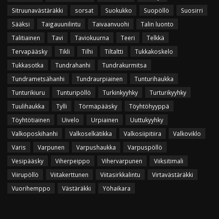
Sitruunavästäräkki
sorsat
Suokukko
Suopöllö
Suosirri
Sääksi
Taigauunilintu
Taivaanvuohi
Talin luonto
Talitiainen
Tavi
Taviokuurna
Teeri
Telkkä
Tervapääsky
Tikli
Tilhi
Tiltaltti
Tukkakoskelo
Tukkasotka
Tundrahanhi
Tundrakurmitsa
Tundrametsähanhi
Tundraurpiainen
Tunturihaukka
Tunturikiuru
Tunturipöllö
Turkinkyyhky
Turturikyyhky
Tuulihaukka
Tylli
Törmäpääsky
Töyhtöhyyppä
Töyhtötiainen
Uivelo
Urpiainen
Uuttukyyhky
Valkoposkihanhi
Valkoselkätikka
Valkosiipitiira
Valkoviklo
Varis
Varpunen
Varpushaukka
Varpuspöllö
Vesipääsky
Viherpeippo
Vihervarpunen
Viiksitimali
Viirupöllö
Viitakerttunen
Viitasirkkalintu
Virtavästäräkki
Vuorihemppo
Västäräkki
Yöhaikara