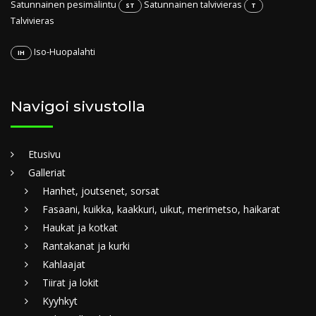
Satunnainen pesimälintu
Satunnainen talvivieras
ST
T
Talvivieras
Iso-Huopalahti
IH
Navigoi sivustolla
Etusivu
Galleriat
Hanhet, joutsenet, sorsat
Fasaani, kuikka, kaakkuri, uikut, merimetso, haikarat
Haukat ja kotkat
Rantakanat ja kurki
Kahlaajat
Tiirat ja lokit
Kyyhkyt