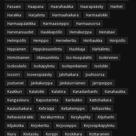
Fasaani
Haapana
Haarahaukka
Haarapääsky
Hanhet
Harakka
Harjalintu
Harmaahaikara
Harmaalokki
Harmaapäätikka
Harmaasieppo
Harmaasorsa
Harvinaisuudet
Haukkapöllö
Heinäkurppa
Heinätavi
Helmipöllö
Hemppo
Hernekerttu
Hiirihaukka
Hiiripöllö
Hippiäinen
Hippiäisuunilintu
Huuhkaja
Härkälintu
Hömötiainen
Idänuunilintu
Iso-Huopalahti
Isokirvinen
Isokoskelo
Isokäpylintu
Isolepinkäinen
Isolokki
Isosirri
Isovesipääsky
Jalohaikara
Jouhisorsa
joutsenet
Jänkäkurppa
Jänkäsirriäinen
Järripeippo
Kaakkuri
Kalalokki
Kalatiira
Kanadanhanhi
Kanahaukka
Kangaskiuru
Kapustarinta
Karikukko
Kattohaikara
Kaulushaikara
Kehrääjä
Keltahemppo
Keltasirkku
Keltavästäräkki
Keräkurmitsa
Kesykyyhky
Kiljuhanhi
Kiljukotka
Kirjokerttu
Kirjosieppo
Kirjosiipikäpylintu
Kiuru
Kivitasku
Korppi
Koskikara
Kottarainen