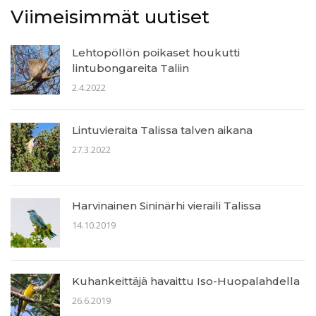
Viimeisimmät uutiset
Lehtopöllön poikaset houkutti
lintubongareita Taliin
2.4.2022
Lintuvieraita Talissa talven aikana
27.3.2022
Harvinainen Sininärhi vieraili Talissa
14.10.2019
Kuhankeittäjä havaittu Iso-Huopalahdella
26.6.2019