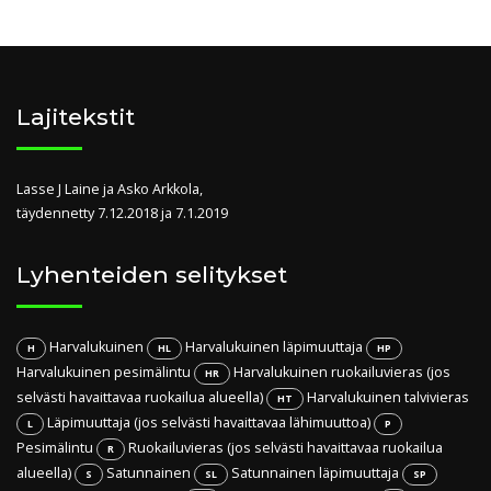
Lajitekstit
Lasse J Laine ja Asko Arkkola,
täydennetty 7.12.2018 ja 7.1.2019
Lyhenteiden selitykset
Harvalukuinen
Harvalukuinen läpimuuttaja
H
HL
HP
Harvalukuinen pesimälintu
Harvalukuinen ruokailuvieras (jos
HR
selvästi havaittavaa ruokailua alueella)
Harvalukuinen talvivieras
HT
Läpimuuttaja (jos selvästi havaittavaa lähimuuttoa)
L
P
Pesimälintu
Ruokailuvieras (jos selvästi havaittavaa ruokailua
R
alueella)
Satunnainen
Satunnainen läpimuuttaja
S
SL
SP