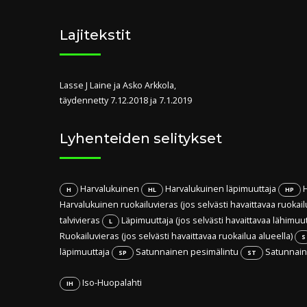
Lajitekstit
Lasse J Laine ja Asko Arkkola,
täydennetty 7.12.2018 ja 7.1.2019
Lyhenteiden selitykset
Harvalukuinen
Harvalukuinen läpimuuttaja
H
H
HL
HP
Harvalukuinen ruokailuvieras (jos selvästi havaittavaa ruokail
talvivieras
Läpimuuttaja (jos selvästi havaittavaa lähimuu
L
Ruokailuvieras (jos selvästi havaittavaa ruokailua alueella)
S
läpimuuttaja
Satunnainen pesimälintu
Satunnaine
SP
ST
Iso-Huopalahti
IH