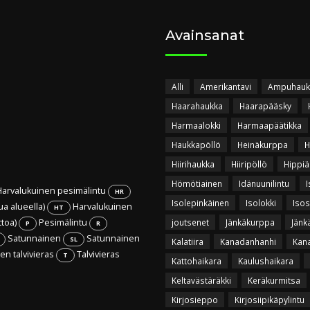
Avainsanat
Alli
Amerikantavi
Ampuhauk
Haarahaukka
Haarapääsky
Harmaalokki
Harmaapäätikka
Haukkapöllö
Heinäkurppa
H
Hiirihaukka
Hiiripöllö
Hippiä
Hömötiainen
Idänuunilintu
I
arvalukuinen pesimälintu
HR
Isolepinkäinen
Isolokki
Isos
ua alueella)
Harvalukuinen
HT
ttoa)
Pesimälintu
joutsenet
Jänkäkurppa
Jänk
P
R
Satunnainen
Satunnainen
SL
Kalatiira
Kanadanhanhi
Kan
n talvivieras
Talvivieras
T
Kattohaikara
Kaulushaikara
Keltavästäräkki
Keräkurmitsa
Kirjosieppo
Kirjosiipikäpylintu