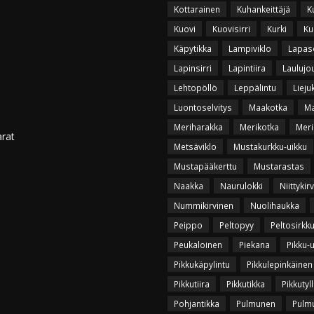
Kottarainen
Kuhankeittäjä
K
Kuovi
Kuovisirri
Kurki
Ku
Käpytikka
Lampiviklo
Lapas
Lapinsirri
Lapintiira
Laulujo
Lehtopöllö
Leppälintu
Lieju
Luontoselvitys
Maakotka
Ma
Meriharakka
Merikotka
Meri
arat
Metsäviklo
Mustakurkku-uikku
Mustapääkerttu
Mustarastas
Naakka
Naurulokki
Niittykir
Nummikirvinen
Nuolihaukka
Peippo
Peltopyy
Peltosirkk
Peukaloinen
Piekana
Pikku-
Pikkukäpylintu
Pikkulepinkäinen
Pikkutiira
Pikkutikka
Pikkutyll
Pohjantikka
Pulmunen
Pulmu