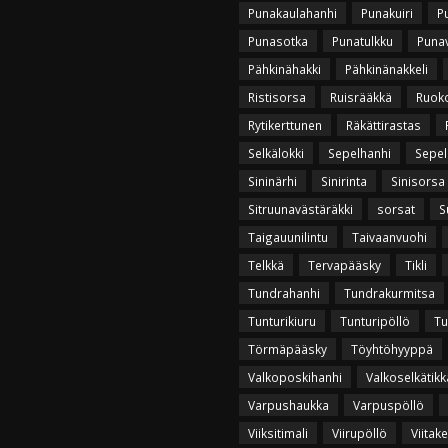
Punakaulahanhi
Punakuiri
P
Punasotka
Punatulkku
Puna
Pähkinähakki
Pähkinänakkeli
Ristisorsa
Ruisrääkkä
Ruok
Rytikerttunen
Räkättirastas
Selkälokki
Sepelhanhi
Sepel
Sininärhi
Sinirinta
Sinisorsa
Sitruunavästäräkki
sorsat
S
Taigauunilintu
Taivaanvuohi
Telkkä
Tervapääsky
Tikli
Tundrahanhi
Tundrakurmitsa
Tunturikiuru
Tunturipöllö
Tu
Törmäpääsky
Töyhtöhyyppä
Valkoposkihanhi
Valkoselkätikk
Varpushaukka
Varpuspöllö
Viiksitimali
Viirupöllö
Viitak