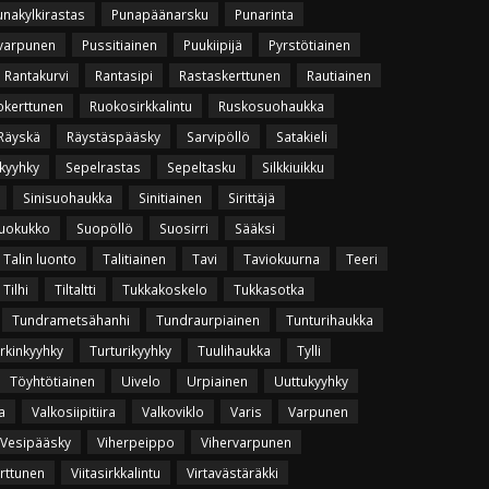
unakylkirastas
Punapäänarsku
Punarinta
varpunen
Pussitiainen
Puukiipijä
Pyrstötiainen
Rantakurvi
Rantasipi
Rastaskerttunen
Rautiainen
okerttunen
Ruokosirkkalintu
Ruskosuohaukka
Räyskä
Räystäspääsky
Sarvipöllö
Satakieli
kyyhky
Sepelrastas
Sepeltasku
Silkkiuikku
Sinisuohaukka
Sinitiainen
Sirittäjä
uokukko
Suopöllö
Suosirri
Sääksi
Talin luonto
Talitiainen
Tavi
Taviokuurna
Teeri
Tilhi
Tiltaltti
Tukkakoskelo
Tukkasotka
Tundrametsähanhi
Tundraurpiainen
Tunturihaukka
rkinkyyhky
Turturikyyhky
Tuulihaukka
Tylli
Töyhtötiainen
Uivelo
Urpiainen
Uuttukyyhky
a
Valkosiipitiira
Valkoviklo
Varis
Varpunen
Vesipääsky
Viherpeippo
Vihervarpunen
erttunen
Viitasirkkalintu
Virtavästäräkki