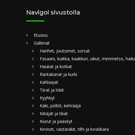
Navigoi sivustolla
Etusivu
Galleriat
Hanhet, joutsenet, sorsat
Fasaani, kuikka, kaakkuri, uikut, merimetso, haik
Haukat ja kotkat
Rantakanat ja kurki
Kahlaajat
Tiirat ja lokit
Kyyhkyt
Käki, pöllöt, kehrääjä
Kiitäjät ja tikat
Kiurut ja pääskyt
Kirviset, västäräkit, tilhi ja koskikara