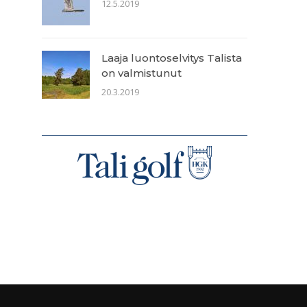
12.5.2019
Laaja luontoselvitys Talista
on valmistunut
20.3.2019