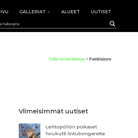
IVU
GALLERIAT
ALUEET
UUTISET
Talin luontoikkuna
>
Pussitiainen
Viimeisimmät uutiset
Lehtopöllön poikaset
houkutti lintubongareita