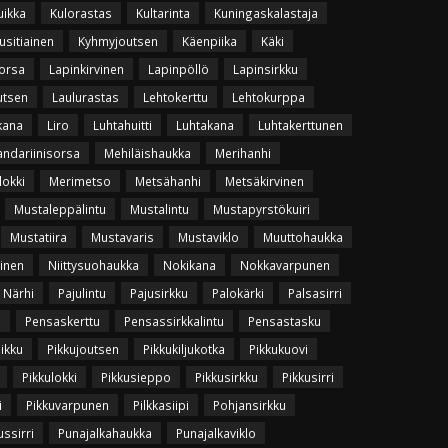
uikka
Kulorastas
Kultarinta
Kuningaskalastaja
usitiainen
Kyhmyjoutsen
Käenpiika
Käki
orsa
Lapinkirvinen
Lapinpöllö
Lapinsirkku
utsen
Laulurastas
Lehtokerttu
Lehtokurppa
kana
Liro
Luhtahuitti
Luhtakana
Luhtakerttunen
ndariinisorsa
Mehiläishaukka
Merihanhi
lokki
Merimetso
Metsähanhi
Metsäkirvinen
Mustaleppälintu
Mustalintu
Mustapyrstökuiri
Mustatiira
Mustavaris
Mustaviklo
Muuttohaukka
vinen
Niittysuohaukka
Nokikana
Nokkavarpunen
Närhi
Pajulintu
Pajusirkku
Palokärki
Palsasirri
u
Pensaskerttu
Pensassirkkalintu
Pensastasku
uikku
Pikkujoutsen
Pikkukiljukotka
Pikkukuovi
Pikkulokki
Pikkusieppo
Pikkusirkku
Pikkusirri
i
Pikkuvarpunen
Pilkkasiipi
Pohjansirkku
ssirri
Punajalkahaukka
Punajalkaviklo