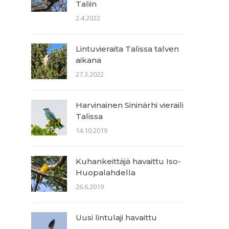
Taliin
2.4.2022
Lintuvieraita Talissa talven
aikana
27.3.2022
Harvinainen Sininärhi vieraili
Talissa
14.10.2019
Kuhankeittäjä havaittu Iso-
Huopalahdella
26.6.2019
Uusi lintulaji havaittu