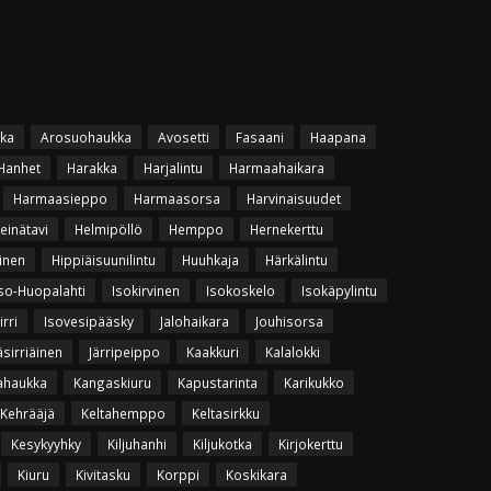
ka
Arosuohaukka
Avosetti
Fasaani
Haapana
Hanhet
Harakka
Harjalintu
Harmaahaikara
Harmaasieppo
Harmaasorsa
Harvinaisuudet
einätavi
Helmipöllö
Hemppo
Hernekerttu
inen
Hippiäisuunilintu
Huuhkaja
Härkälintu
so-Huopalahti
Isokirvinen
Isokoskelo
Isokäpylintu
irri
Isovesipääsky
Jalohaikara
Jouhisorsa
äsirriäinen
Järripeippo
Kaakkuri
Kalalokki
ahaukka
Kangaskiuru
Kapustarinta
Karikukko
Kehrääjä
Keltahemppo
Keltasirkku
Kesykyyhky
Kiljuhanhi
Kiljukotka
Kirjokerttu
Kiuru
Kivitasku
Korppi
Koskikara