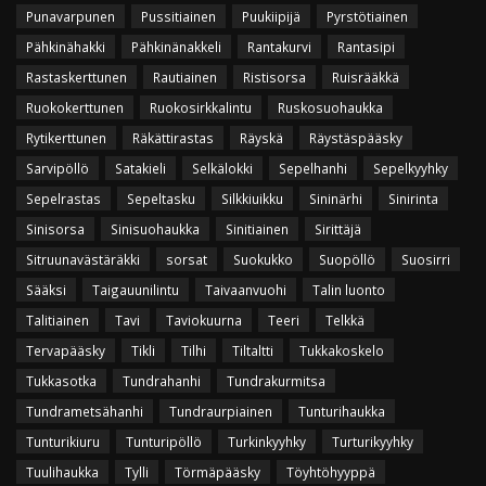
Punavarpunen
Pussitiainen
Puukiipijä
Pyrstötiainen
Pähkinähakki
Pähkinänakkeli
Rantakurvi
Rantasipi
Rastaskerttunen
Rautiainen
Ristisorsa
Ruisrääkkä
Ruokokerttunen
Ruokosirkkalintu
Ruskosuohaukka
Rytikerttunen
Räkättirastas
Räyskä
Räystäspääsky
Sarvipöllö
Satakieli
Selkälokki
Sepelhanhi
Sepelkyyhky
Sepelrastas
Sepeltasku
Silkkiuikku
Sininärhi
Sinirinta
Sinisorsa
Sinisuohaukka
Sinitiainen
Sirittäjä
Sitruunavästäräkki
sorsat
Suokukko
Suopöllö
Suosirri
Sääksi
Taigauunilintu
Taivaanvuohi
Talin luonto
Talitiainen
Tavi
Taviokuurna
Teeri
Telkkä
Tervapääsky
Tikli
Tilhi
Tiltaltti
Tukkakoskelo
Tukkasotka
Tundrahanhi
Tundrakurmitsa
Tundrametsähanhi
Tundraurpiainen
Tunturihaukka
Tunturikiuru
Tunturipöllö
Turkinkyyhky
Turturikyyhky
Tuulihaukka
Tylli
Törmäpääsky
Töyhtöhyyppä