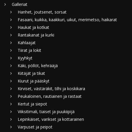
Galleriat
Hanhet, joutsenet, sorsat
Fasaani, kuikka, kaakkuri, uikut, merimetso, haikarat
Haukat ja kotkat
Rantakanat ja kurki
Kahlaajat
Tiirat ja lokit
Kyyhkyt
Käki, pöllöt, kehrääjä
Kiitäjät ja tikat
Kiurut ja pääskyt
Kirviset, västäräkit, tilhi ja koskikara
Peukaloinen, rautiainen ja rastaat
Kertut ja siepot
Viiksitimali, tiaiset ja puukiipijä
Lepinkäiset, varikset ja kottarainen
Varpuset ja peipot