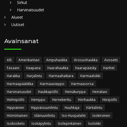
Sirkut
Harvinaisuudet
Alueet
Uutiset
Avainsanat
Alli
Amerikantavi
Ampuhaukka
Arosuohaukka
Avosetti
Fasaani
Haapana
Haarahaukka
Haarapääsky
Hanhet
Harakka
Harjalintu
Harmaahaikara
Harmaalokki
Harmaapäätikka
Harmaasieppo
Harmaasorsa
Harvinaisuudet
Haukkapöllö
Heinäkurppa
Heinätavi
Helmipöllö
Hemppo
Hernekerttu
Hiirihaukka
Hiiripöllö
Hippiäinen
Hippiäisuunilintu
Huuhkaja
Härkälintu
Hömötiainen
Idänuunilintu
Iso-Huopalahti
Isokirvinen
Isokoskelo
Isokäpylintu
Isolepinkäinen
Isolokki