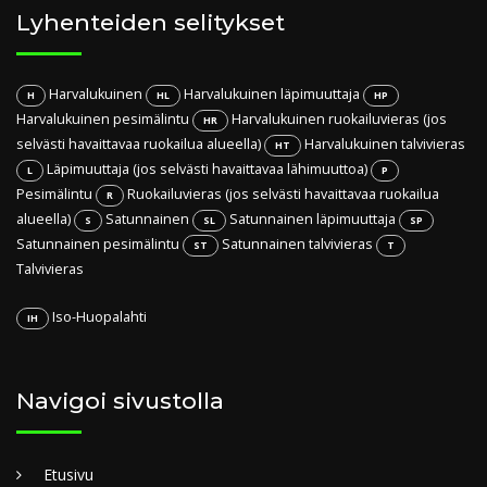
Lyhenteiden selitykset
Harvalukuinen
Harvalukuinen läpimuuttaja
H
HL
HP
Harvalukuinen pesimälintu
Harvalukuinen ruokailuvieras (jos
HR
selvästi havaittavaa ruokailua alueella)
Harvalukuinen talvivieras
HT
Läpimuuttaja (jos selvästi havaittavaa lähimuuttoa)
L
P
Pesimälintu
Ruokailuvieras (jos selvästi havaittavaa ruokailua
R
alueella)
Satunnainen
Satunnainen läpimuuttaja
S
SL
SP
Satunnainen pesimälintu
Satunnainen talvivieras
ST
T
Talvivieras
Iso-Huopalahti
IH
Navigoi sivustolla
Etusivu