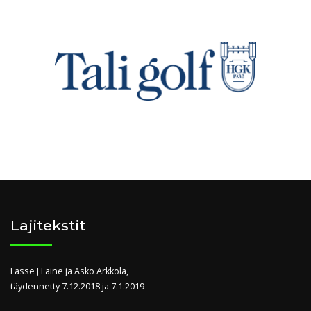
Lajitekstit
Lasse J Laine ja Asko Arkkola,
täydennetty 7.12.2018 ja 7.1.2019