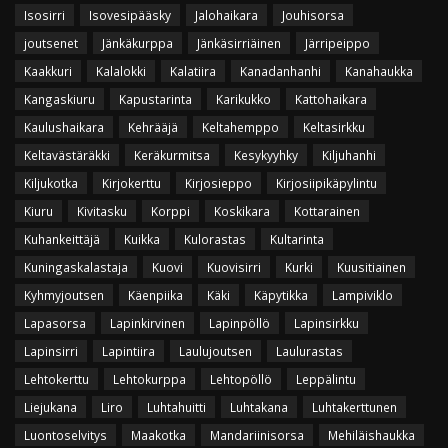
Isosirri
Isovesipääsky
Jalohaikara
Jouhisorsa
joutsenet
Jänkäkurppa
Jänkäsirriäinen
Järripeippo
Kaakkuri
Kalalokki
Kalatiira
Kanadanhanhi
Kanahaukka
Kangaskiuru
Kapustarinta
Karikukko
Kattohaikara
Kaulushaikara
Kehrääjä
Keltahemppo
Keltasirkku
Keltavästäräkki
Keräkurmitsa
Kesykyyhky
Kiljuhanhi
Kiljukotka
Kirjokerttu
Kirjosieppo
Kirjosiipikäpylintu
Kiuru
Kivitasku
Korppi
Koskikara
Kottarainen
Kuhankeittäjä
Kuikka
Kulorastas
Kultarinta
Kuningaskalastaja
Kuovi
Kuovisirri
Kurki
Kuusitiainen
Kyhmyjoutsen
Käenpiika
Käki
Käpytikka
Lampiviklo
Lapasorsa
Lapinkirvinen
Lapinpöllö
Lapinsirkku
Lapinsirri
Lapintiira
Laulujoutsen
Laulurastas
Lehtokerttu
Lehtokurppa
Lehtopöllö
Leppälintu
Liejukana
Liro
Luhtahuitti
Luhtakana
Luhtakerttunen
Luontoselvitys
Maakotka
Mandariinisorsa
Mehiläishaukka