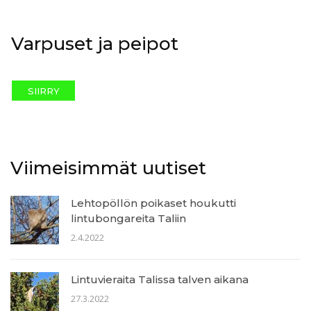
Varpuset ja peipot
SIIRRY
Viimeisimmät uutiset
Lehtopöllön poikaset houkutti
lintubongareita Taliin
2.4.2022
Lintuvieraita Talissa talven aikana
27.3.2022