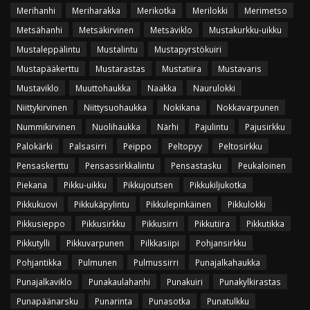
Merihanhi
Meriharakka
Merikotka
Merilokki
Merimetso
Metsähanhi
Metsäkirvinen
Metsäviklo
Mustakurkku-uikku
Mustaleppälintu
Mustalintu
Mustapyrstökuiri
Mustapääkerttu
Mustarastas
Mustatiira
Mustavaris
Mustaviklo
Muuttohaukka
Naakka
Naurulokki
Niittykirvinen
Niittysuohaukka
Nokikana
Nokkavarpunen
Nummikirvinen
Nuolihaukka
Närhi
Pajulintu
Pajusirkku
Palokärki
Palsasirri
Peippo
Peltopyy
Peltosirkku
Pensaskerttu
Pensassirkkalintu
Pensastasku
Peukaloinen
Piekana
Pikku-uikku
Pikkujoutsen
Pikkukiljukotka
Pikkukuovi
Pikkukäpylintu
Pikkulepinkäinen
Pikkulokki
Pikkusieppo
Pikkusirkku
Pikkusirri
Pikkutiira
Pikkutikka
Pikkutylli
Pikkuvarpunen
Pilkkasiipi
Pohjansirkku
Pohjantikka
Pulmunen
Pulmussirri
Punajalkahaukka
Punajalkaviklo
Punakaulahanhi
Punakuiri
Punakylkirastas
Punapäänarsku
Punarinta
Punasotka
Punatulkku