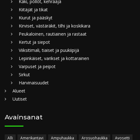
Käki, pöllöt, kehrääjä
Kiitäjät ja tikat
Kiurut ja pääskyt
Kirviset, västäräkit, tilhi ja koskikara
Peukaloinen, rautiainen ja rastaat
Kertut ja siepot
Viiksitimali, tiaiset ja puukiipijä
Lepinkäiset, varikset ja kottarainen
Varpuset ja peipot
Sirkut
Harvinaisuudet
Alueet
Uutiset
Avainsanat
Alli
Amerikantavi
Ampuhaukka
Arosuohaukka
Avosetti