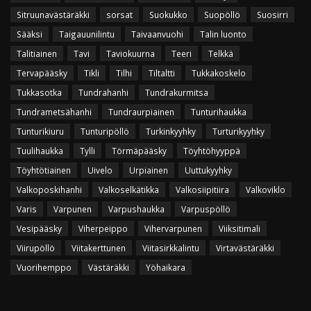
Sitruunavästäräkki
sorsat
Suokukko
Suopöllö
Suosirri
Sääksi
Taigauunilintu
Taivaanvuohi
Talin luonto
Talitiainen
Tavi
Taviokuurna
Teeri
Telkkä
Tervapääsky
Tikli
Tilhi
Tiltaltti
Tukkakoskelo
Tukkasotka
Tundrahanhi
Tundrakurmitsa
Tundrametsähanhi
Tundraurpiainen
Tunturihaukka
Tunturikiuru
Tunturipöllö
Turkinkyyhky
Turturikyyhky
Tuulihaukka
Tylli
Törmäpääsky
Töyhtöhyyppä
Töyhtötiainen
Uivelo
Urpiainen
Uuttukyyhky
Valkoposkihanhi
Valkoselkätikka
Valkosiipitiira
Valkoviklo
Varis
Varpunen
Varpushaukka
Varpuspöllö
Vesipääsky
Viherpeippo
Vihervarpunen
Viiksitimali
Viirupöllö
Viitakerttunen
Viitasirkkalintu
Virtavästäräkki
Vuorihemppo
Västäräkki
Yöhaikara