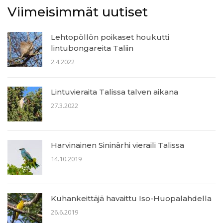
Viimeisimmät uutiset
Lehtopöllön poikaset houkutti
lintubongareita Taliin
2.4.2022
Lintuvieraita Talissa talven aikana
27.3.2022
Harvinainen Sininärhi vieraili Talissa
14.10.2019
Kuhankeittäjä havaittu Iso-Huopalahdella
26.6.2019