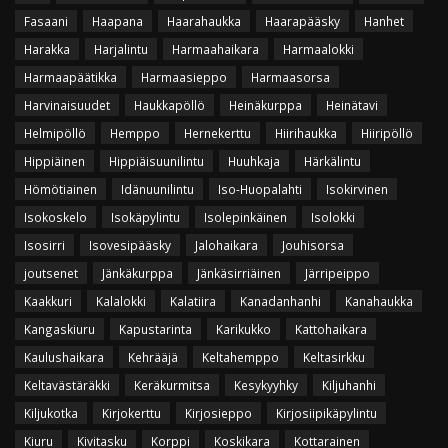
Fasaani
Haapana
Haarahaukka
Haarapääsky
Hanhet
Harakka
Harjalintu
Harmaahaikara
Harmaalokki
Harmaapäätikka
Harmaasieppo
Harmaasorsa
Harvinaisuudet
Haukkapöllö
Heinäkurppa
Heinätavi
Helmipöllö
Hemppo
Hernekerttu
Hiirihaukka
Hiiripöllö
Hippiäinen
Hippiäisuunilintu
Huuhkaja
Härkälintu
Hömötiainen
Idänuunilintu
Iso-Huopalahti
Isokirvinen
Isokoskelo
Isokäpylintu
Isolepinkäinen
Isolokki
Isosirri
Isovesipääsky
Jalohaikara
Jouhisorsa
joutsenet
Jänkäkurppa
Jänkäsirriäinen
Järripeippo
Kaakkuri
Kalalokki
Kalatiira
Kanadanhanhi
Kanahaukka
Kangaskiuru
Kapustarinta
Karikukko
Kattohaikara
Kaulushaikara
Kehrääjä
Keltahemppo
Keltasirkku
Keltavästäräkki
Keräkurmitsa
Kesykyyhky
Kiljuhanhi
Kiljukotka
Kirjokerttu
Kirjosieppo
Kirjosiipikäpylintu
Kiuru
Kivitasku
Korppi
Koskikara
Kottarainen