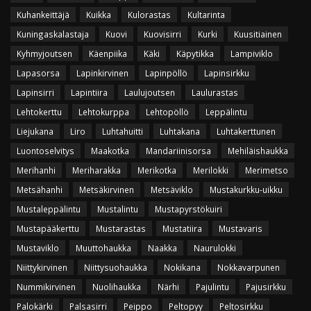
Kuhankeittäjä
Kuikka
Kulorastas
Kultarinta
Kuningaskalastaja
Kuovi
Kuovisirri
Kurki
Kuusitiainen
Kyhmyjoutsen
Käenpiika
Käki
Käpytikka
Lampiviklo
Lapasorsa
Lapinkirvinen
Lapinpöllö
Lapinsirkku
Lapinsirri
Lapintiira
Laulujoutsen
Laulurastas
Lehtokerttu
Lehtokurppa
Lehtopöllö
Leppälintu
Liejukana
Liro
Luhtahuitti
Luhtakana
Luhtakerttunen
Luontoselvitys
Maakotka
Mandariinisorsa
Mehiläishaukka
Merihanhi
Meriharakka
Merikotka
Merilokki
Merimetso
Metsähanhi
Metsäkirvinen
Metsäviklo
Mustakurkku-uikku
Mustaleppälintu
Mustalintu
Mustapyrstökuiri
Mustapääkerttu
Mustarastas
Mustatiira
Mustavaris
Mustaviklo
Muuttohaukka
Naakka
Naurulokki
Niittykirvinen
Niittysuohaukka
Nokikana
Nokkavarpunen
Nummikirvinen
Nuolihaukka
Närhi
Pajulintu
Pajusirkku
Palokärki
Palsasirri
Peippo
Peltopyy
Peltosirkku