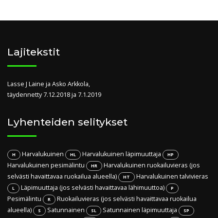
Lajitekstit
Lasse J Laine ja Asko Arkkola,
täydennetty 7.12.2018 ja 7.1.2019
Lyhenteiden selitykset
Harvalukuinen
Harvalukuinen läpimuuttaja
H
HL
HP
Harvalukuinen pesimälintu
Harvalukuinen ruokailuvieras (jos
HR
selvästi havaittavaa ruokailua alueella)
Harvalukuinen talvivieras
HT
Läpimuuttaja (jos selvästi havaittavaa lähimuuttoa)
L
P
Pesimälintu
Ruokailuvieras (jos selvästi havaittavaa ruokailua
R
alueella)
Satunnainen
Satunnainen läpimuuttaja
S
SL
SP