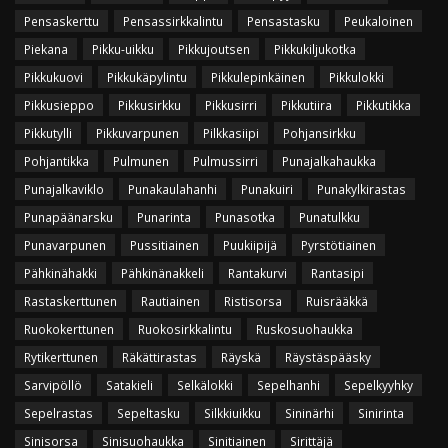
Pensaskerttu
Pensassirkkalintu
Pensastasku
Peukaloinen
Piekana
Pikku-uikku
Pikkujoutsen
Pikkukiljukotka
Pikkukuovi
Pikkukäpylintu
Pikkulepinkäinen
Pikkulokki
Pikkusieppo
Pikkusirkku
Pikkusirri
Pikkutiira
Pikkutikka
Pikkutylli
Pikkuvarpunen
Pilkkasiipi
Pohjansirkku
Pohjantikka
Pulmunen
Pulmussirri
Punajalkahaukka
Punajalkaviklo
Punakaulahanhi
Punakuiri
Punakylkirastas
Punapäänarsku
Punarinta
Punasotka
Punatulkku
Punavarpunen
Pussitiainen
Puukiipijä
Pyrstötiainen
Pähkinähakki
Pähkinänakkeli
Rantakurvi
Rantasipi
Rastaskerttunen
Rautiainen
Ristisorsa
Ruisrääkkä
Ruokokerttunen
Ruokosirkkalintu
Ruskosuohaukka
Rytikerttunen
Räkättirastas
Räyskä
Räystäspääsky
Sarvipöllö
Satakieli
Selkälokki
Sepelhanhi
Sepelkyyhky
Sepelrastas
Sepeltasku
Silkkiuikku
Sininärhi
Sinirinta
Sinisorsa
Sinisuohaukka
Sinitiainen
Sirittäjä