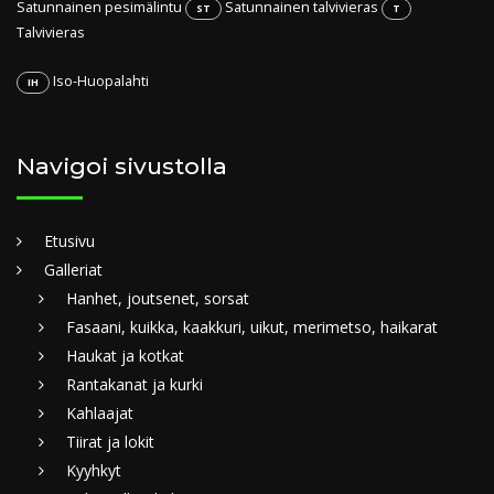
Satunnainen pesimälintu
Satunnainen talvivieras
ST
T
Talvivieras
Iso-Huopalahti
IH
Navigoi sivustolla
Etusivu
Galleriat
Hanhet, joutsenet, sorsat
Fasaani, kuikka, kaakkuri, uikut, merimetso, haikarat
Haukat ja kotkat
Rantakanat ja kurki
Kahlaajat
Tiirat ja lokit
Kyyhkyt