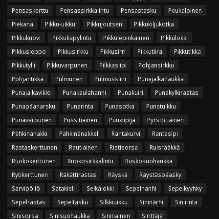
Pensaskerttu
Pensassirkkalintu
Pensastasku
Peukaloinen
Piekana
Pikku-uikku
Pikkujoutsen
Pikkukiljukotka
Pikkukuovi
Pikkukäpylintu
Pikkulepinkäinen
Pikkulokki
Pikkusieppo
Pikkusirkku
Pikkusirri
Pikkutiira
Pikkutikka
Pikkutylli
Pikkuvarpunen
Pilkkasiipi
Pohjansirkku
Pohjantikka
Pulmunen
Pulmussirri
Punajalkahaukka
Punajalkaviklo
Punakaulahanhi
Punakuiri
Punakylkirastas
Punapäänarsku
Punarinta
Punasotka
Punatulkku
Punavarpunen
Pussitiainen
Puukiipijä
Pyrstötiainen
Pähkinähakki
Pähkinänakkeli
Rantakurvi
Rantasipi
Rastaskerttunen
Rautiainen
Ristisorsa
Ruisrääkkä
Ruokokerttunen
Ruokosirkkalintu
Ruskosuohaukka
Rytikerttunen
Räkättirastas
Räyskä
Räystäspääsky
Sarvipöllö
Satakieli
Selkälokki
Sepelhanhi
Sepelkyyhky
Sepelrastas
Sepeltasku
Silkkiuikku
Sininärhi
Sinirinta
Sinisorsa
Sinisuohaukka
Sinitiainen
Sirittäjä