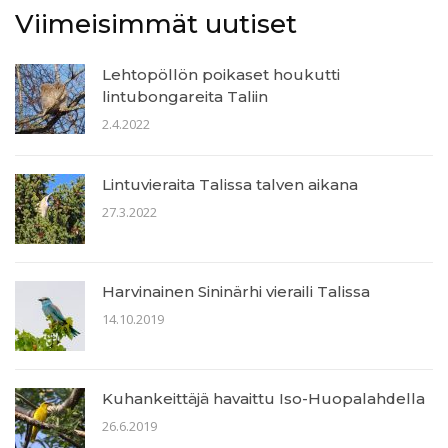
Viimeisimmät uutiset
Lehtopöllön poikaset houkutti
lintubongareita Taliin
2.4.2022
Lintuvieraita Talissa talven aikana
27.3.2022
Harvinainen Sininärhi vieraili Talissa
14.10.2019
Kuhankeittäjä havaittu Iso-Huopalahdella
26.6.2019