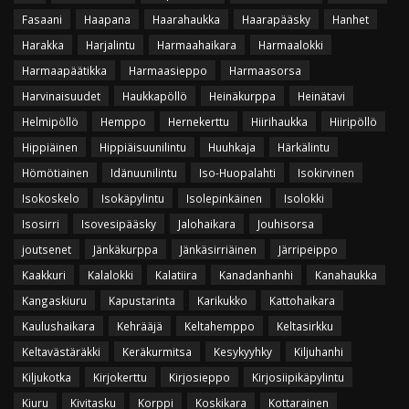
Fasaani
Haapana
Haarahaukka
Haarapääsky
Hanhet
Harakka
Harjalintu
Harmaahaikara
Harmaalokki
Harmaapäätikka
Harmaasieppo
Harmaasorsa
Harvinaisuudet
Haukkapöllö
Heinäkurppa
Heinätavi
Helmipöllö
Hemppo
Hernekerttu
Hiirihaukka
Hiiripöllö
Hippiäinen
Hippiäisuunilintu
Huuhkaja
Härkälintu
Hömötiainen
Idänuunilintu
Iso-Huopalahti
Isokirvinen
Isokoskelo
Isokäpylintu
Isolepinkäinen
Isolokki
Isosirri
Isovesipääsky
Jalohaikara
Jouhisorsa
joutsenet
Jänkäkurppa
Jänkäsirriäinen
Järripeippo
Kaakkuri
Kalalokki
Kalatiira
Kanadanhanhi
Kanahaukka
Kangaskiuru
Kapustarinta
Karikukko
Kattohaikara
Kaulushaikara
Kehrääjä
Keltahemppo
Keltasirkku
Keltavästäräkki
Keräkurmitsa
Kesykyyhky
Kiljuhanhi
Kiljukotka
Kirjokerttu
Kirjosieppo
Kirjosiipikäpylintu
Kiuru
Kivitasku
Korppi
Koskikara
Kottarainen