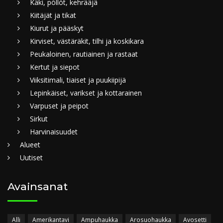
Käki, pöllöt, kehrääjä
Kiitäjät ja tikat
Kiurut ja pääskyt
Kirviset, västäräkit, tilhi ja koskikara
Peukaloinen, rautiainen ja rastaat
Kertut ja siepot
Viiksitimali, tiaiset ja puukiipijä
Lepinkäiset, varikset ja kottarainen
Varpuset ja peipot
Sirkut
Harvinaisuudet
Alueet
Uutiset
Avainsanat
Alli
Amerikantavi
Ampuhaukka
Arosuohaukka
Avosetti