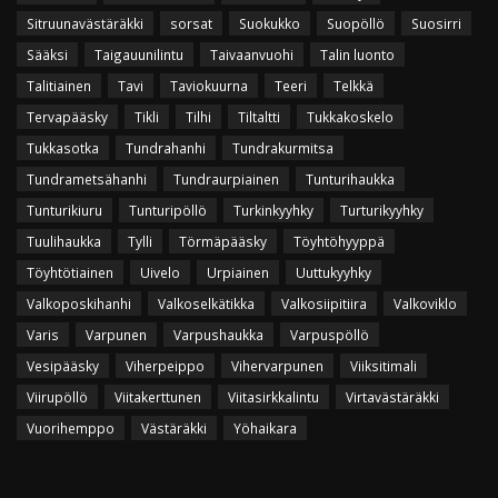
Sitruunavästäräkki
sorsat
Suokukko
Suopöllö
Suosirri
Sääksi
Taigauunilintu
Taivaanvuohi
Talin luonto
Talitiainen
Tavi
Taviokuurna
Teeri
Telkkä
Tervapääsky
Tikli
Tilhi
Tiltaltti
Tukkakoskelo
Tukkasotka
Tundrahanhi
Tundrakurmitsa
Tundrametsähanhi
Tundraurpiainen
Tunturihaukka
Tunturikiuru
Tunturipöllö
Turkinkyyhky
Turturikyyhky
Tuulihaukka
Tylli
Törmäpääsky
Töyhtöhyyppä
Töyhtötiainen
Uivelo
Urpiainen
Uuttukyyhky
Valkoposkihanhi
Valkoselkätikka
Valkosiipitiira
Valkoviklo
Varis
Varpunen
Varpushaukka
Varpuspöllö
Vesipääsky
Viherpeippo
Vihervarpunen
Viiksitimali
Viirupöllö
Viitakerttunen
Viitasirkkalintu
Virtavästäräkki
Vuorihemppo
Västäräkki
Yöhaikara