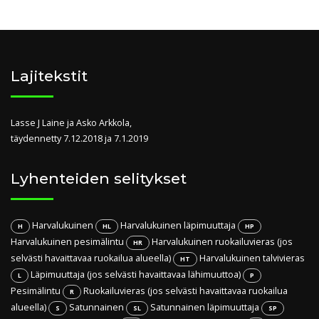
Lajitekstit
Lasse J Laine ja Asko Arkkola,
täydennetty 7.12.2018 ja 7.1.2019
Lyhenteiden selitykset
Harvalukuinen
Harvalukuinen läpimuuttaja
H
HL
HP
Harvalukuinen pesimälintu
Harvalukuinen ruokailuvieras (jos
HR
selvästi havaittavaa ruokailua alueella)
Harvalukuinen talvivieras
HT
Läpimuuttaja (jos selvästi havaittavaa lähimuuttoa)
L
P
Pesimälintu
Ruokailuvieras (jos selvästi havaittavaa ruokailua
R
alueella)
Satunnainen
Satunnainen läpimuuttaja
S
SL
SP