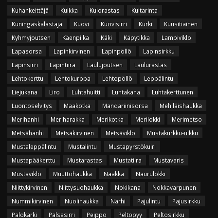
Kuhankeittäjä
Kuikka
Kulorastas
Kultarinta
Kuningaskalastaja
Kuovi
Kuovisirri
Kurki
Kuusitiainen
Kyhmyjoutsen
Käenpiika
Käki
Käpytikka
Lampiviklo
Lapasorsa
Lapinkirvinen
Lapinpöllö
Lapinsirkku
Lapinsirri
Lapintiira
Laulujoutsen
Laulurastas
Lehtokerttu
Lehtokurppa
Lehtopöllö
Leppälintu
Liejukana
Liro
Luhtahuitti
Luhtakana
Luhtakerttunen
Luontoselvitys
Maakotka
Mandariinisorsa
Mehiläishaukka
Merihanhi
Meriharakka
Merikotka
Merilokki
Merimetso
Metsähanhi
Metsäkirvinen
Metsäviklo
Mustakurkku-uikku
Mustaleppälintu
Mustalintu
Mustapyrstökuiri
Mustapääkerttu
Mustarastas
Mustatiira
Mustavaris
Mustaviklo
Muuttohaukka
Naakka
Naurulokki
Niittykirvinen
Niittysuohaukka
Nokikana
Nokkavarpunen
Nummikirvinen
Nuolihaukka
Närhi
Pajulintu
Pajusirkku
Palokärki
Palsasirri
Peippo
Peltopyy
Peltosirkku