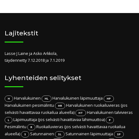
Lajitekstit
Lasse J Laine ja Asko Arkkola,
täydennetty 7.12.2018 ja 7.1.2019
Lyhenteiden selitykset
Harvalukuinen
Harvalukuinen läpimuuttaja
H
HL
HP
Harvalukuinen pesimälintu
Harvalukuinen ruokailuvieras (jos
HR
selvästi havaittavaa ruokailua alueella)
Harvalukuinen talvivieras
HT
Läpimuuttaja (jos selvästi havaittavaa lähimuuttoa)
L
P
Pesimälintu
Ruokailuvieras (jos selvästi havaittavaa ruokailua
R
alueella)
Satunnainen
Satunnainen läpimuuttaja
S
SL
SP