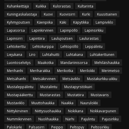
Kuhankeittäjä
Kuikka
Kulorastas
Kultarinta
Kuningaskalastaja
Kuovi
Kuovisirri
Kurki
Kuusitiainen
Kyhmyjoutsen
Käenpiika
Käki
Käpytikka
Lampiviklo
Lapasorsa
Lapinkirvinen
Lapinpöllö
Lapinsirkku
Lapinsirri
Lapintiira
Laulujoutsen
Laulurastas
Lehtokerttu
Lehtokurppa
Lehtopöllö
Leppälintu
Liejukana
Liro
Luhtahuitti
Luhtakana
Luhtakerttunen
Luontoselvitys
Maakotka
Mandariinisorsa
Mehiläishaukka
Merihanhi
Meriharakka
Merikotka
Merilokki
Merimetso
Metsähanhi
Metsäkirvinen
Metsäviklo
Mustakurkku-uikku
Mustaleppälintu
Mustalintu
Mustapyrstökuiri
Mustapääkerttu
Mustarastas
Mustatiira
Mustavaris
Mustaviklo
Muuttohaukka
Naakka
Naurulokki
Niittykirvinen
Niittysuohaukka
Nokikana
Nokkavarpunen
Nummikirvinen
Nuolihaukka
Närhi
Pajulintu
Pajusirkku
Palokärki
Palsasirri
Peippo
Peltopyy
Peltosirkku