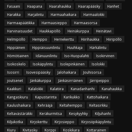
Fasaani
Haapana
Haarahaukka
Haarapääsky
Hanhet
Harakka
Harjalintu
Harmaahaikara
Harmaalokki
Harmaapäätikka
Harmaasieppo
Harmaasorsa
Harvinaisuudet
Haukkapöllö
Heinäkurppa
Heinätavi
Helmipöllö
Hemppo
Hernekerttu
Hiirihaukka
Hiiripöllö
Hippiäinen
Hippiäisuunilintu
Huuhkaja
Härkälintu
Hömötiainen
Idänuunilintu
Iso-Huopalahti
Isokirvinen
Isokoskelo
Isokäpylintu
Isolepinkäinen
Isolokki
Isosirri
Isovesipääsky
Jalohaikara
Jouhisorsa
joutsenet
Jänkäkurppa
Jänkäsirriäinen
Järripeippo
Kaakkuri
Kalalokki
Kalatiira
Kanadanhanhi
Kanahaukka
Kangaskiuru
Kapustarinta
Karikukko
Kattohaikara
Kaulushaikara
Kehrääjä
Keltahemppo
Keltasirkku
Keltavästäräkki
Keräkurmitsa
Kesykyyhky
Kiljuhanhi
Kiljukotka
Kirjokerttu
Kirjosieppo
Kirjosiipikäpylintu
Kiuru
Kivitasku
Korppi
Koskikara
Kottarainen