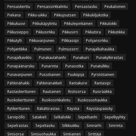
Pensaskerttu
Pensassirkkalintu
Pensastasku
Peukaloinen
Piekana
Pikku-uikku
Pikkujoutsen
Pikkukiljukotka
Pikkukuovi
Pikkukäpylintu
Pikkulepinkäinen
Pikkulokki
Pikkusieppo
Pikkusirkku
Pikkusirri
Pikkutiira
Pikkutikka
Pikkutylli
Pikkuvarpunen
Pilkkasiipi
Pohjansirkku
Pohjantikka
Pulmunen
Pulmussirri
Punajalkahaukka
Punajalkaviklo
Punakaulahanhi
Punakuiri
Punakylkirastas
Punapäänarsku
Punarinta
Punasotka
Punatulkku
Punavarpunen
Pussitiainen
Puukiipijä
Pyrstötiainen
Pähkinähakki
Pähkinänakkeli
Rantakurvi
Rantasipi
Rastaskerttunen
Rautiainen
Ristisorsa
Ruisrääkkä
Ruokokerttunen
Ruokosirkkalintu
Ruskosuohaukka
Rytikerttunen
Räkättirastas
Räyskä
Räystäspääsky
Sarvipöllö
Satakieli
Selkälokki
Sepelhanhi
Sepelkyyhky
Sepelrastas
Sepeltasku
Silkkiuikku
Sininärhi
Sinirinta
Sinisorsa
Sinisuohaukka
Sinitiainen
Sirittäjä