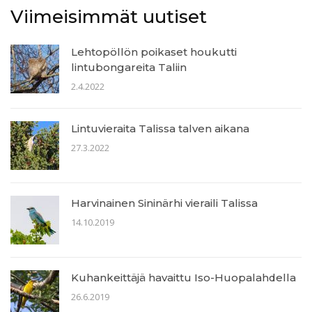
Viimeisimmät uutiset
Lehtopöllön poikaset houkutti
lintubongareita Taliin
2.4.2022
Lintuvieraita Talissa talven aikana
27.3.2022
Harvinainen Sininärhi vieraili Talissa
14.10.2019
Kuhankeittäjä havaittu Iso-Huopalahdella
26.6.2019