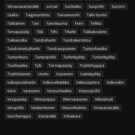
Sitruunavästäräkki
sorsat
Suokukko
Suopöllö
Suosirri
Sääksi
Taigauunilintu
Taivaanvuohi
Talin luonto
Talitiainen
Tavi
Taviokuurna
Teeri
Telkkä
Tervapääsky
Tikli
Tilhi
Tiltaltti
Tukkakoskelo
Tukkasotka
Tundrahanhi
Tundrakurmitsa
Tundrametsähanhi
Tundraurpiainen
Tunturihaukka
Tunturikiuru
Tunturipöllö
Turkinkyyhky
Turturikyyhky
Tuulihaukka
Tylli
Törmäpääsky
Töyhtöhyyppä
Töyhtötiainen
Uivelo
Urpiainen
Uuttukyyhky
Valkoposkihanhi
Valkoselkätikka
Valkosiipitiira
Valkoviklo
Varis
Varpunen
Varpushaukka
Varpuspöllö
Vesipääsky
Viherpeippo
Vihervarpunen
Viiksitimali
Viirupöllö
Viitakerttunen
Viitasirkkalintu
Virtavästäräkki
Vuorihemppo
Västäräkki
Yöhaikara