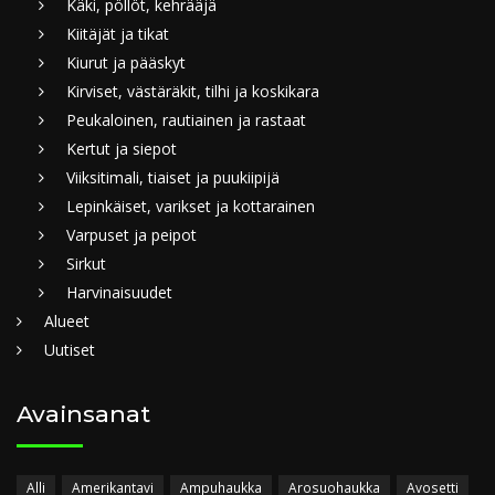
Käki, pöllöt, kehrääjä
Kiitäjät ja tikat
Kiurut ja pääskyt
Kirviset, västäräkit, tilhi ja koskikara
Peukaloinen, rautiainen ja rastaat
Kertut ja siepot
Viiksitimali, tiaiset ja puukiipijä
Lepinkäiset, varikset ja kottarainen
Varpuset ja peipot
Sirkut
Harvinaisuudet
Alueet
Uutiset
Avainsanat
Alli
Amerikantavi
Ampuhaukka
Arosuohaukka
Avosetti