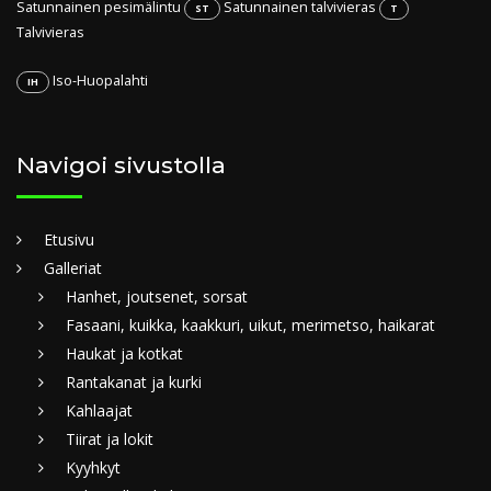
Satunnainen pesimälintu
Satunnainen talvivieras
ST
T
Talvivieras
Iso-Huopalahti
IH
Navigoi sivustolla
Etusivu
Galleriat
Hanhet, joutsenet, sorsat
Fasaani, kuikka, kaakkuri, uikut, merimetso, haikarat
Haukat ja kotkat
Rantakanat ja kurki
Kahlaajat
Tiirat ja lokit
Kyyhkyt