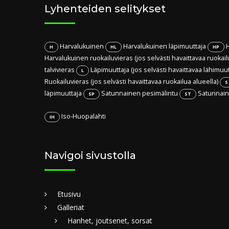
Lyhenteiden selitykset
Harvalukuinen
Harvalukuinen läpimuuttaja
H
H
HL
HP
Harvalukuinen ruokailuvieras (jos selvästi havaittavaa ruokail
talvivieras
Läpimuuttaja (jos selvästi havaittavaa lähimuu
L
Ruokailuvieras (jos selvästi havaittavaa ruokailua alueella)
S
läpimuuttaja
Satunnainen pesimälintu
Satunnaine
SP
ST
Iso-Huopalahti
IH
Navigoi sivustolla
Etusivu
Galleriat
Hanhet, joutsenet, sorsat