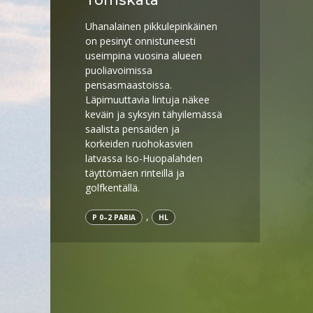
Törnskata
Uhanalainen pikkulepinkäinen
on pesinyt onnistuneesti
useimpina vuosina alueen
puoliavoimissa
pensasmaastoissa.
Läpimuuttavia lintuja näkee
keväin ja syksyin tähyilemässä
saalista pensaiden ja
korkeiden ruohokasvien
latvassa Iso-Huopalahden
täyttömäen rinteillä ja
golfkentällä.
,
P 0–2 PARIA
HL