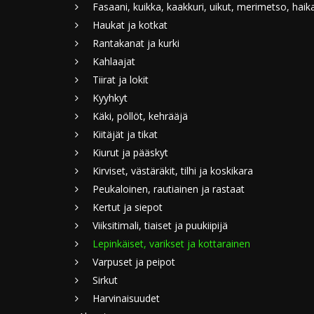
Fasaani, kuikka, kaakkuri, uikut, merimetso, haik
Haukat ja kotkat
Rantakanat ja kurki
Kahlaajat
Tiirat ja lokit
Kyyhkyt
Käki, pöllöt, kehrääjä
Kiitäjät ja tikat
Kiurut ja pääskyt
Kirviset, västäräkit, tilhi ja koskikara
Peukaloinen, rautiainen ja rastaat
Kertut ja siepot
Viiksitimali, tiaiset ja puukiipijä
Lepinkäiset, varikset ja kottarainen
Varpuset ja peipot
Sirkut
Harvinaisuudet