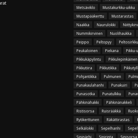
arat
Metsäviklo
Mustakurkku-uikku
Mustapääkerttu
Mustarastas
Naakka
Naurulokki
Niittykir
Nummikirvinen
Nuolihaukka
Peippo
Peltopyy
Peltosirkk
Peukaloinen
Piekana
Pikku-
Pikkukäpylintu
Pikkulepinkäinen
Pikkutiira
Pikkutikka
Pikkutyll
Pohjantikka
Pulmunen
Pulmu
Punakaulahanhi
Punakuiri
P
Punasotka
Punatulkku
Puna
Pähkinähakki
Pähkinänakkeli
Ristisorsa
Ruisrääkkä
Ruok
Rytikerttunen
Räkättirastas
Selkälokki
Sepelhanhi
Sepel
Sininärhi
Sinirinta
Sinisorsa