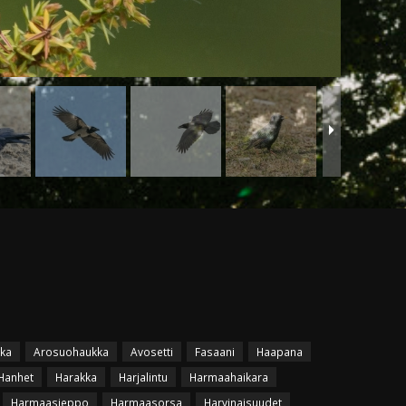
ka
Arosuohaukka
Avosetti
Fasaani
Haapana
Hanhet
Harakka
Harjalintu
Harmaahaikara
Harmaasieppo
Harmaasorsa
Harvinaisuudet