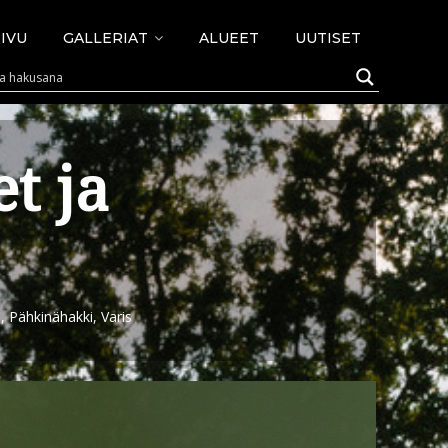
IVU
GALLERIAT
ALUEET
UUTISET
t ja
, Pähkinähakki, Varis