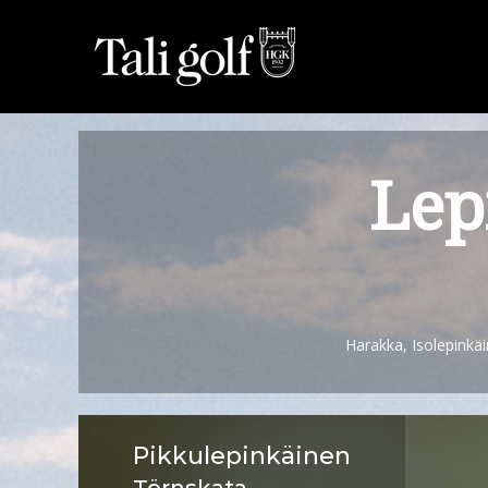
Lep
Harakka, Isolepinkäi
Pikkulepinkäinen