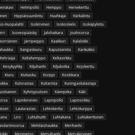
einätavi
Helmipöllö
Hemppo
Hernekerttu
inen
Hippiäisuunilintu
Huuhkaja
Härkälintu
so-Huopalahti
Isokirvinen
Isokoskelo
Isokäpylintu
irri
Isovesipääsky
Jalohaikara
Jouhisorsa
äsirriäinen
Järripeippo
Kaakkuri
Kalalokki
ahaukka
Kangaskiuru
Kapustarinta
Karikukko
Kehrääjä
Keltahemppo
Keltasirkku
Kesykyyhky
Kiljuhanhi
Kiljukotka
Kirjokerttu
Kiuru
Kivitasku
Korppi
Koskikara
uikka
Kulorastas
Kultarinta
Kuningaskalastaja
usitiainen
Kyhmyjoutsen
Käenpiika
Käki
orsa
Lapinkirvinen
Lapinpöllö
Lapinsirkku
utsen
Laulurastas
Lehtokerttu
Lehtokurppa
kana
Liro
Luhtahuitti
Luhtakana
Luhtakerttunen
ndariinisorsa
Mehiläishaukka
Merihanhi
lokki
Merimetso
Metsähanhi
Metsäkirvinen