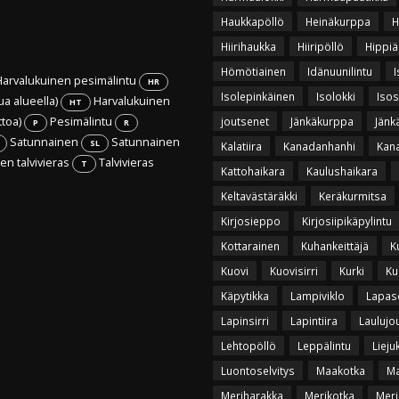
Haukkapöllö
Heinäkurppa
H
Hiirihaukka
Hiiripöllö
Hippiä
Hömötiainen
Idänuunilintu
I
arvalukuinen pesimälintu
HR
Isolepinkäinen
Isolokki
Isos
ua alueella)
Harvalukuinen
HT
ttoa)
Pesimälintu
joutsenet
Jänkäkurppa
Jänk
P
R
Satunnainen
Satunnainen
SL
Kalatiira
Kanadanhanhi
Kan
n talvivieras
Talvivieras
T
Kattohaikara
Kaulushaikara
Keltavästäräkki
Keräkurmitsa
Kirjosieppo
Kirjosiipikäpylintu
Kottarainen
Kuhankeittäjä
K
Kuovi
Kuovisirri
Kurki
Ku
Käpytikka
Lampiviklo
Lapas
Lapinsirri
Lapintiira
Laulujo
Lehtopöllö
Leppälintu
Lieju
Luontoselvitys
Maakotka
Ma
Meriharakka
Merikotka
Meri