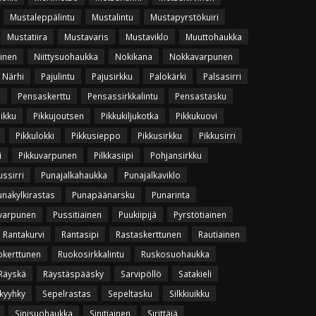
Mustaleppälintu
Mustalintu
Mustapyrstökuiri
Mustatiira
Mustavaris
Mustaviklo
Muuttohaukka
vinen
Niittysuohaukka
Nokikana
Nokkavarpunen
Närhi
Pajulintu
Pajusirkku
Palokärki
Palsasirri
u
Pensaskerttu
Pensassirkkalintu
Pensastasku
uikku
Pikkujoutsen
Pikkukiljukotka
Pikkukuovi
Pikkulokki
Pikkusieppo
Pikkusirkku
Pikkusirri
i
Pikkuvarpunen
Pilkkasiipi
Pohjansirkku
ssirri
Punajalkahaukka
Punajalkaviklo
unakylkirastas
Punapäänarsku
Punarinta
varpunen
Pussitiainen
Puukiipijä
Pyrstötiainen
Rantakurvi
Rantasipi
Rastaskerttunen
Rautiainen
okerttunen
Ruokosirkkalintu
Ruskosuohaukka
Räyskä
Räystäspääsky
Sarvipöllö
Satakieli
kyyhky
Sepelrastas
Sepeltasku
Silkkiuikku
Sinisuohaukka
Sinitiainen
Sirittäjä