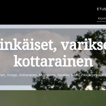
ETUS
inkäiset, varikse
kottarainen
nen, Korppi, Kottarainen, Mustavaris, Naakka, Närhi, Pikkulepinkäinen