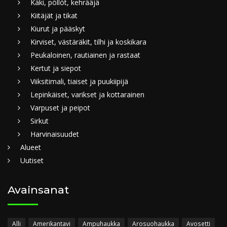
Käki, pöllöt, kehrääjä
Kiitäjät ja tikat
Kiurut ja pääskyt
Kirviset, västäräkit, tilhi ja koskikara
Peukaloinen, rautiainen ja rastaat
Kertut ja siepot
Viiksitimali, tiaiset ja puukiipijä
Lepinkäiset, varikset ja kottarainen
Varpuset ja peipot
Sirkut
Harvinaisuudet
Alueet
Uutiset
Avainsanat
Alli
Amerikantavi
Ampuhaukka
Arosuohaukka
Avosetti