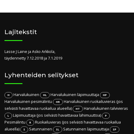
Lajitekstit
Lasse J Laine ja Asko Arkkola,
täydennetty 7.12.2018 ja 7.1.2019
Lyhenteiden selitykset
Harvalukuinen
Harvalukuinen läpimuuttaja
H
HL
HP
Harvalukuinen pesimälintu
Harvalukuinen ruokailuvieras (jos
HR
selvästi havaittavaa ruokailua alueella)
Harvalukuinen talvivieras
HT
Läpimuuttaja (jos selvästi havaittavaa lähimuuttoa)
L
P
Pesimälintu
Ruokailuvieras (jos selvästi havaittavaa ruokailua
R
alueella)
Satunnainen
Satunnainen läpimuuttaja
S
SL
SP