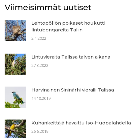
Viimeisimmät uutiset
Lehtopöllön poikaset houkutti
lintubongareita Taliin
2.4.2022
Lintuvieraita Talissa talven aikana
27.3.2022
Harvinainen Sininärhi vieraili Talissa
14.10.2019
Kuhankeittäjä havaittu Iso-Huopalahdella
26.6.2019