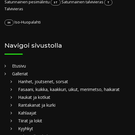
Satunnainen pesimälintu
Satunnainen talvivieras
ST
T
Talvivieras
Iso-Huopalahti
IH
Navigoi sivustolla
Etusivu
Galleriat
Hanhet, joutsenet, sorsat
Fasaani, kuikka, kaakkuri, uikut, merimetso, haikarat
Haukat ja kotkat
Rantakanat ja kurki
Kahlaajat
Tiirat ja lokit
Kyyhkyt