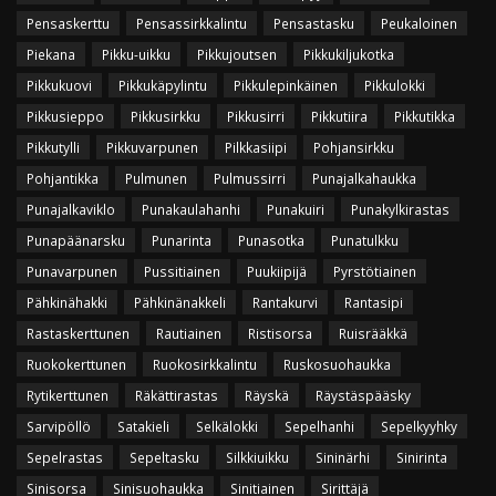
Pensaskerttu
Pensassirkkalintu
Pensastasku
Peukaloinen
Piekana
Pikku-uikku
Pikkujoutsen
Pikkukiljukotka
Pikkukuovi
Pikkukäpylintu
Pikkulepinkäinen
Pikkulokki
Pikkusieppo
Pikkusirkku
Pikkusirri
Pikkutiira
Pikkutikka
Pikkutylli
Pikkuvarpunen
Pilkkasiipi
Pohjansirkku
Pohjantikka
Pulmunen
Pulmussirri
Punajalkahaukka
Punajalkaviklo
Punakaulahanhi
Punakuiri
Punakylkirastas
Punapäänarsku
Punarinta
Punasotka
Punatulkku
Punavarpunen
Pussitiainen
Puukiipijä
Pyrstötiainen
Pähkinähakki
Pähkinänakkeli
Rantakurvi
Rantasipi
Rastaskerttunen
Rautiainen
Ristisorsa
Ruisrääkkä
Ruokokerttunen
Ruokosirkkalintu
Ruskosuohaukka
Rytikerttunen
Räkättirastas
Räyskä
Räystäspääsky
Sarvipöllö
Satakieli
Selkälokki
Sepelhanhi
Sepelkyyhky
Sepelrastas
Sepeltasku
Silkkiuikku
Sininärhi
Sinirinta
Sinisorsa
Sinisuohaukka
Sinitiainen
Sirittäjä