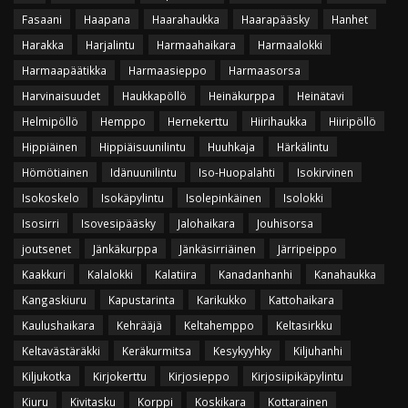
Fasaani
Haapana
Haarahaukka
Haarapääsky
Hanhet
Harakka
Harjalintu
Harmaahaikara
Harmaalokki
Harmaapäätikka
Harmaasieppo
Harmaasorsa
Harvinaisuudet
Haukkapöllö
Heinäkurppa
Heinätavi
Helmipöllö
Hemppo
Hernekerttu
Hiirihaukka
Hiiripöllö
Hippiäinen
Hippiäisuunilintu
Huuhkaja
Härkälintu
Hömötiainen
Idänuunilintu
Iso-Huopalahti
Isokirvinen
Isokoskelo
Isokäpylintu
Isolepinkäinen
Isolokki
Isosirri
Isovesipääsky
Jalohaikara
Jouhisorsa
joutsenet
Jänkäkurppa
Jänkäsirriäinen
Järripeippo
Kaakkuri
Kalalokki
Kalatiira
Kanadanhanhi
Kanahaukka
Kangaskiuru
Kapustarinta
Karikukko
Kattohaikara
Kaulushaikara
Kehrääjä
Keltahemppo
Keltasirkku
Keltavästäräkki
Keräkurmitsa
Kesykyyhky
Kiljuhanhi
Kiljukotka
Kirjokerttu
Kirjosieppo
Kirjosiipikäpylintu
Kiuru
Kivitasku
Korppi
Koskikara
Kottarainen