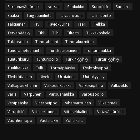
Sitruunavästäräkki
sorsat
Suokukko
Suopöllö
Suosirri
Sääksi
Taigauunilintu
Taivaanvuohi
Talin luonto
Talitiainen
Tavi
Taviokuurna
Teeri
Telkkä
Tervapääsky
Tikli
Tilhi
Tiltaltti
Tukkakoskelo
Tukkasotka
Tundrahanhi
Tundrakurmitsa
Tundrametsähanhi
Tundraurpiainen
Tunturihaukka
Tunturikiuru
Tunturipöllö
Turkinkyyhky
Turturikyyhky
Tuulihaukka
Tylli
Törmäpääsky
Töyhtöhyyppä
Töyhtötiainen
Uivelo
Urpiainen
Uuttukyyhky
Valkoposkihanhi
Valkoselkätikka
Valkosiipitiira
Valkoviklo
Varis
Varpunen
Varpushaukka
Varpuspöllö
Vesipääsky
Viherpeippo
Vihervarpunen
Viiksitimali
Viirupöllö
Viitakerttunen
Viitasirkkalintu
Virtavästäräkki
Vuorihemppo
Västäräkki
Yöhaikara