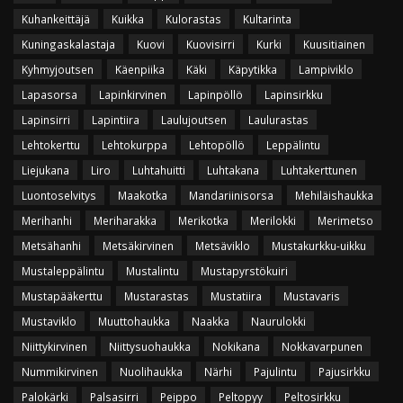
Kuhankeittäjä
Kuikka
Kulorastas
Kultarinta
Kuningaskalastaja
Kuovi
Kuovisirri
Kurki
Kuusitiainen
Kyhmyjoutsen
Käenpiika
Käki
Käpytikka
Lampiviklo
Lapasorsa
Lapinkirvinen
Lapinpöllö
Lapinsirkku
Lapinsirri
Lapintiira
Laulujoutsen
Laulurastas
Lehtokerttu
Lehtokurppa
Lehtopöllö
Leppälintu
Liejukana
Liro
Luhtahuitti
Luhtakana
Luhtakerttunen
Luontoselvitys
Maakotka
Mandariinisorsa
Mehiläishaukka
Merihanhi
Meriharakka
Merikotka
Merilokki
Merimetso
Metsähanhi
Metsäkirvinen
Metsäviklo
Mustakurkku-uikku
Mustaleppälintu
Mustalintu
Mustapyrstökuiri
Mustapääkerttu
Mustarastas
Mustatiira
Mustavaris
Mustaviklo
Muuttohaukka
Naakka
Naurulokki
Niittykirvinen
Niittysuohaukka
Nokikana
Nokkavarpunen
Nummikirvinen
Nuolihaukka
Närhi
Pajulintu
Pajusirkku
Palokärki
Palsasirri
Peippo
Peltopyy
Peltosirkku