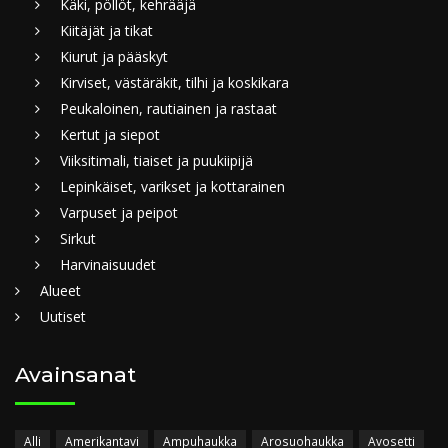
Käki, pöllöt, kehrääjä
Kiitäjät ja tikat
Kiurut ja pääskyt
Kirviset, västäräkit, tilhi ja koskikara
Peukaloinen, rautiainen ja rastaat
Kertut ja siepot
Viiksitimali, tiaiset ja puukiipijä
Lepinkäiset, varikset ja kottarainen
Varpuset ja peipot
Sirkut
Harvinaisuudet
Alueet
Uutiset
Avainsanat
Alli
Amerikantavi
Ampuhaukka
Arosuohaukka
Avosetti