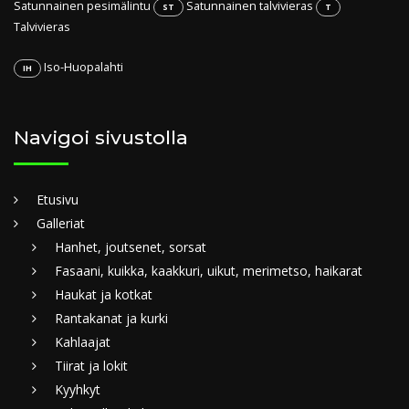
Satunnainen pesimälintu
Satunnainen talvivieras
ST
T
Talvivieras
Iso-Huopalahti
IH
Navigoi sivustolla
Etusivu
Galleriat
Hanhet, joutsenet, sorsat
Fasaani, kuikka, kaakkuri, uikut, merimetso, haikarat
Haukat ja kotkat
Rantakanat ja kurki
Kahlaajat
Tiirat ja lokit
Kyyhkyt