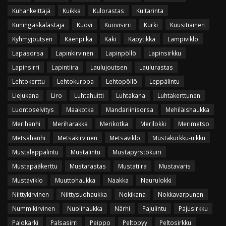
Kuhankeittäjä
Kuikka
Kulorastas
Kultarinta
Kuningaskalastaja
Kuovi
Kuovisirri
Kurki
Kuusitiainen
Kyhmyjoutsen
Käenpiika
Käki
Käpytikka
Lampiviklo
Lapasorsa
Lapinkirvinen
Lapinpöllö
Lapinsirkku
Lapinsirri
Lapintiira
Laulujoutsen
Laulurastas
Lehtokerttu
Lehtokurppa
Lehtopöllö
Leppälintu
Liejukana
Liro
Luhtahuitti
Luhtakana
Luhtakerttunen
Luontoselvitys
Maakotka
Mandariinisorsa
Mehiläishaukka
Merihanhi
Meriharakka
Merikotka
Merilokki
Merimetso
Metsähanhi
Metsäkirvinen
Metsäviklo
Mustakurkku-uikku
Mustaleppälintu
Mustalintu
Mustapyrstökuiri
Mustapääkerttu
Mustarastas
Mustatiira
Mustavaris
Mustaviklo
Muuttohaukka
Naakka
Naurulokki
Niittykirvinen
Niittysuohaukka
Nokikana
Nokkavarpunen
Nummikirvinen
Nuolihaukka
Närhi
Pajulintu
Pajusirkku
Palokärki
Palsasirri
Peippo
Peltopyy
Peltosirkku