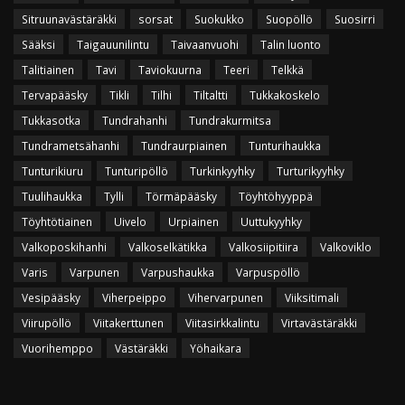
Sitruunavästäräkki
sorsat
Suokukko
Suopöllö
Suosirri
Sääksi
Taigauunilintu
Taivaanvuohi
Talin luonto
Talitiainen
Tavi
Taviokuurna
Teeri
Telkkä
Tervapääsky
Tikli
Tilhi
Tiltaltti
Tukkakoskelo
Tukkasotka
Tundrahanhi
Tundrakurmitsa
Tundrametsähanhi
Tundraurpiainen
Tunturihaukka
Tunturikiuru
Tunturipöllö
Turkinkyyhky
Turturikyyhky
Tuulihaukka
Tylli
Törmäpääsky
Töyhtöhyyppä
Töyhtötiainen
Uivelo
Urpiainen
Uuttukyyhky
Valkoposkihanhi
Valkoselkätikka
Valkosiipitiira
Valkoviklo
Varis
Varpunen
Varpushaukka
Varpuspöllö
Vesipääsky
Viherpeippo
Vihervarpunen
Viiksitimali
Viirupöllö
Viitakerttunen
Viitasirkkalintu
Virtavästäräkki
Vuorihemppo
Västäräkki
Yöhaikara