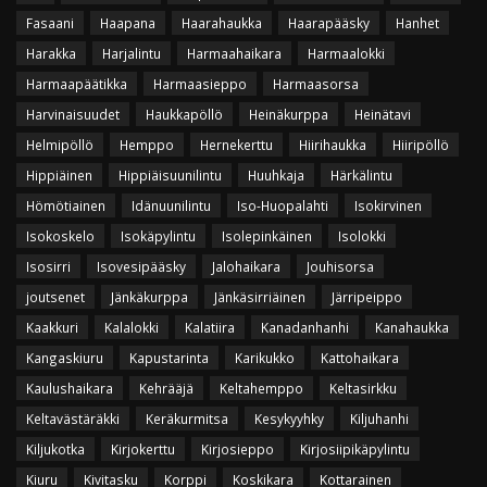
Fasaani
Haapana
Haarahaukka
Haarapääsky
Hanhet
Harakka
Harjalintu
Harmaahaikara
Harmaalokki
Harmaapäätikka
Harmaasieppo
Harmaasorsa
Harvinaisuudet
Haukkapöllö
Heinäkurppa
Heinätavi
Helmipöllö
Hemppo
Hernekerttu
Hiirihaukka
Hiiripöllö
Hippiäinen
Hippiäisuunilintu
Huuhkaja
Härkälintu
Hömötiainen
Idänuunilintu
Iso-Huopalahti
Isokirvinen
Isokoskelo
Isokäpylintu
Isolepinkäinen
Isolokki
Isosirri
Isovesipääsky
Jalohaikara
Jouhisorsa
joutsenet
Jänkäkurppa
Jänkäsirriäinen
Järripeippo
Kaakkuri
Kalalokki
Kalatiira
Kanadanhanhi
Kanahaukka
Kangaskiuru
Kapustarinta
Karikukko
Kattohaikara
Kaulushaikara
Kehrääjä
Keltahemppo
Keltasirkku
Keltavästäräkki
Keräkurmitsa
Kesykyyhky
Kiljuhanhi
Kiljukotka
Kirjokerttu
Kirjosieppo
Kirjosiipikäpylintu
Kiuru
Kivitasku
Korppi
Koskikara
Kottarainen