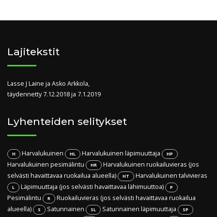
Lajitekstit
Lasse J Laine ja Asko Arkkola,
täydennetty 7.12.2018 ja 7.1.2019
Lyhenteiden selitykset
Harvalukuinen
Harvalukuinen läpimuuttaja
H
HL
HP
Harvalukuinen pesimälintu
Harvalukuinen ruokailuvieras (jos
HR
selvästi havaittavaa ruokailua alueella)
Harvalukuinen talvivieras
HT
Läpimuuttaja (jos selvästi havaittavaa lähimuuttoa)
L
P
Pesimälintu
Ruokailuvieras (jos selvästi havaittavaa ruokailua
R
alueella)
Satunnainen
Satunnainen läpimuuttaja
S
SL
SP