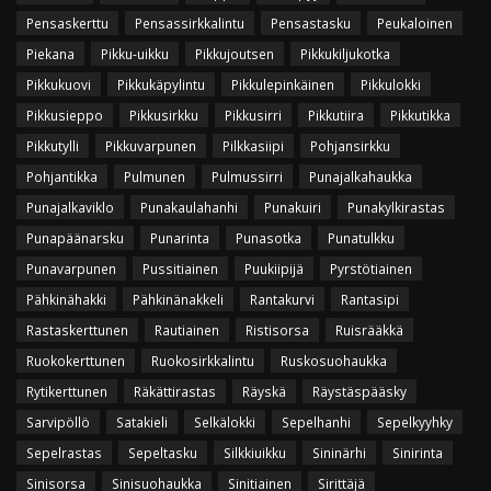
Pensaskerttu
Pensassirkkalintu
Pensastasku
Peukaloinen
Piekana
Pikku-uikku
Pikkujoutsen
Pikkukiljukotka
Pikkukuovi
Pikkukäpylintu
Pikkulepinkäinen
Pikkulokki
Pikkusieppo
Pikkusirkku
Pikkusirri
Pikkutiira
Pikkutikka
Pikkutylli
Pikkuvarpunen
Pilkkasiipi
Pohjansirkku
Pohjantikka
Pulmunen
Pulmussirri
Punajalkahaukka
Punajalkaviklo
Punakaulahanhi
Punakuiri
Punakylkirastas
Punapäänarsku
Punarinta
Punasotka
Punatulkku
Punavarpunen
Pussitiainen
Puukiipijä
Pyrstötiainen
Pähkinähakki
Pähkinänakkeli
Rantakurvi
Rantasipi
Rastaskerttunen
Rautiainen
Ristisorsa
Ruisrääkkä
Ruokokerttunen
Ruokosirkkalintu
Ruskosuohaukka
Rytikerttunen
Räkättirastas
Räyskä
Räystäspääsky
Sarvipöllö
Satakieli
Selkälokki
Sepelhanhi
Sepelkyyhky
Sepelrastas
Sepeltasku
Silkkiuikku
Sininärhi
Sinirinta
Sinisorsa
Sinisuohaukka
Sinitiainen
Sirittäjä