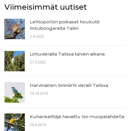
Viimeisimmät uutiset
Lehtopöllön poikaset houkutti
lintubongareita Taliin
2.4.2022
Lintuvieraita Talissa talven aikana
27.3.2022
Harvinainen Sininärhi vieraili Talissa
14.10.2019
Kuhankeittäjä havaittu Iso-Huopalahdella
26.6.2019