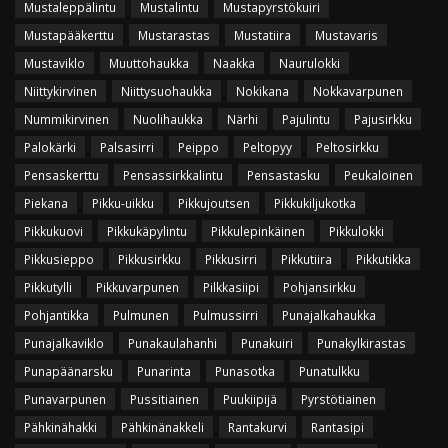
Mustaleppälintu
Mustalintu
Mustapyrstökuiri
Mustapääkerttu
Mustarastas
Mustatiira
Mustavaris
Mustaviklo
Muuttohaukka
Naakka
Naurulokki
Niittykirvinen
Niittysuohaukka
Nokikana
Nokkavarpunen
Nummikirvinen
Nuolihaukka
Närhi
Pajulintu
Pajusirkku
Palokärki
Palsasirri
Peippo
Peltopyy
Peltosirkku
Pensaskerttu
Pensassirkkalintu
Pensastasku
Peukaloinen
Piekana
Pikku-uikku
Pikkujoutsen
Pikkukiljukotka
Pikkukuovi
Pikkukäpylintu
Pikkulepinkäinen
Pikkulokki
Pikkusieppo
Pikkusirkku
Pikkusirri
Pikkutiira
Pikkutikka
Pikkutylli
Pikkuvarpunen
Pilkkasiipi
Pohjansirkku
Pohjantikka
Pulmunen
Pulmussirri
Punajalkahaukka
Punajalkaviklo
Punakaulahanhi
Punakuiri
Punakylkirastas
Punapäänarsku
Punarinta
Punasotka
Punatulkku
Punavarpunen
Pussitiainen
Puukiipijä
Pyrstötiainen
Pähkinähakki
Pähkinänakkeli
Rantakurvi
Rantasipi