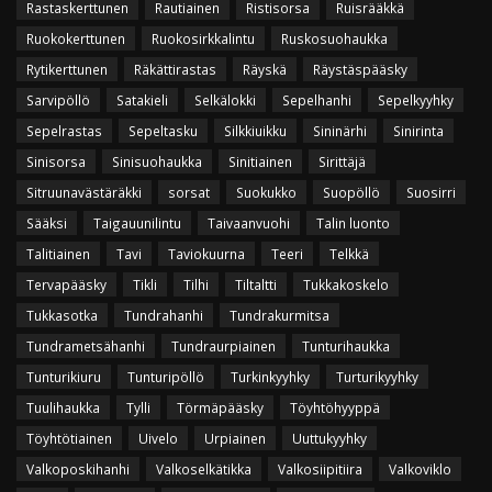
Rastaskerttunen
Rautiainen
Ristisorsa
Ruisrääkkä
Ruokokerttunen
Ruokosirkkalintu
Ruskosuohaukka
Rytikerttunen
Räkättirastas
Räyskä
Räystäspääsky
Sarvipöllö
Satakieli
Selkälokki
Sepelhanhi
Sepelkyyhky
Sepelrastas
Sepeltasku
Silkkiuikku
Sininärhi
Sinirinta
Sinisorsa
Sinisuohaukka
Sinitiainen
Sirittäjä
Sitruunavästäräkki
sorsat
Suokukko
Suopöllö
Suosirri
Sääksi
Taigauunilintu
Taivaanvuohi
Talin luonto
Talitiainen
Tavi
Taviokuurna
Teeri
Telkkä
Tervapääsky
Tikli
Tilhi
Tiltaltti
Tukkakoskelo
Tukkasotka
Tundrahanhi
Tundrakurmitsa
Tundrametsähanhi
Tundraurpiainen
Tunturihaukka
Tunturikiuru
Tunturipöllö
Turkinkyyhky
Turturikyyhky
Tuulihaukka
Tylli
Törmäpääsky
Töyhtöhyyppä
Töyhtötiainen
Uivelo
Urpiainen
Uuttukyyhky
Valkoposkihanhi
Valkoselkätikka
Valkosiipitiira
Valkoviklo