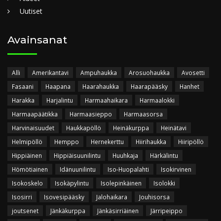
Uutiset
Avainsanat
Alli
Amerikantavi
Ampuhaukka
Arosuohaukka
Avosetti
Fasaani
Haapana
Haarahaukka
Haarapääsky
Hanhet
Harakka
Harjalintu
Harmaahaikara
Harmaalokki
Harmaapäätikka
Harmaasieppo
Harmaasorsa
Harvinaisuudet
Haukkapöllö
Heinäkurppa
Heinätavi
Helmipöllö
Hemppo
Hernekerttu
Hiirihaukka
Hiiripöllö
Hippiäinen
Hippiäisuunilintu
Huuhkaja
Härkälintu
Hömötiainen
Idänuunilintu
Iso-Huopalahti
Isokirvinen
Isokoskelo
Isokäpylintu
Isolepinkäinen
Isolokki
Isosirri
Isovesipääsky
Jalohaikara
Jouhisorsa
joutsenet
Jänkäkurppa
Jänkäsirriäinen
Järripeippo