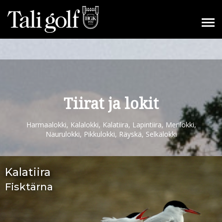
Tiirat ja lokit
Harmaalokki, Kalalokki, Kalatiira, Lapintiira, Merilokki,
Naurulokki, Pikkulokki, Räyskä, Selkälokki
Kalatiira
Fisktärna