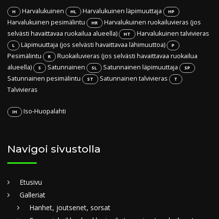
Harvalukuinen
Harvalukuinen läpimuuttaja
H
HL
HP
Harvalukuinen pesimälintu
Harvalukuinen ruokailuvieras (jos
HR
selvästi havaittavaa ruokailua alueella)
Harvalukuinen talvivieras
HT
Läpimuuttaja (jos selvästi havaittavaa lähimuuttoa)
L
P
Pesimälintu
Ruokailuvieras (jos selvästi havaittavaa ruokailua
R
alueella)
Satunnainen
Satunnainen läpimuuttaja
S
SL
SP
Satunnainen pesimälintu
Satunnainen talvivieras
ST
T
Talvivieras
Iso-Huopalahti
IH
Navigoi sivustolla
Etusivu
Galleriat
Hanhet, joutsenet, sorsat