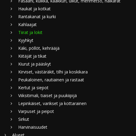
Fasaani, kuikka, kaakkuri, uikut, merimetso, haikarat
Haukat ja kotkat
Rantakanat ja kurki
Kahlaajat
Tiirat ja lokit
Kyyhkyt
Käki, pöllöt, kehrääjä
Kiitäjät ja tikat
Kiurut ja pääskyt
Kirviset, västäräkit, tilhi ja koskikara
Peukaloinen, rautiainen ja rastaat
Kertut ja siepot
Viiksitimali, tiaiset ja puukiipijä
Lepinkäiset, varikset ja kottarainen
Varpuset ja peipot
Sirkut
Harvinaisuudet
Alueet