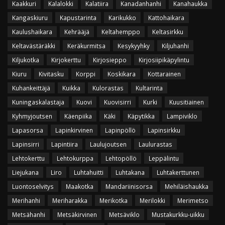
Kaakkuri
Kalalokki
Kalatiira
Kanadanhanhi
Kanahaukka
Kangaskiuru
Kapustarinta
Karikukko
Kattohaikara
Kaulushaikara
Kehrääjä
Keltahemppo
Keltasirkku
Keltavästäräkki
Keräkurmitsa
Kesykyyhky
Kiljuhanhi
Kiljukotka
Kirjokerttu
Kirjosieppo
Kirjosiipikäpylintu
Kiuru
Kivitasku
Korppi
Koskikara
Kottarainen
Kuhankeittäjä
Kuikka
Kulorastas
Kultarinta
Kuningaskalastaja
Kuovi
Kuovisirri
Kurki
Kuusitiainen
Kyhmyjoutsen
Käenpiika
Käki
Käpytikka
Lampiviklo
Lapasorsa
Lapinkirvinen
Lapinpöllö
Lapinsirkku
Lapinsirri
Lapintiira
Laulujoutsen
Laulurastas
Lehtokerttu
Lehtokurppa
Lehtopöllö
Leppälintu
Liejukana
Liro
Luhtahuitti
Luhtakana
Luhtakerttunen
Luontoselvitys
Maakotka
Mandariinisorsa
Mehiläishaukka
Merihanhi
Meriharakka
Merikotka
Merilokki
Merimetso
Metsähanhi
Metsäkirvinen
Metsäviklo
Mustakurkku-uikku