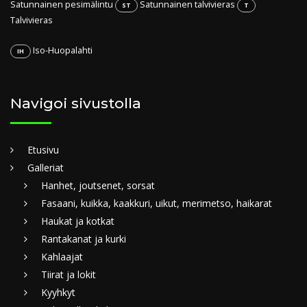
Satunnainen pesimälintu
Satunnainen talvivieras
ST
T
Talvivieras
Iso-Huopalahti
IH
Navigoi sivustolla
Etusivu
Galleriat
Hanhet, joutsenet, sorsat
Fasaani, kuikka, kaakkuri, uikut, merimetso, haikarat
Haukat ja kotkat
Rantakanat ja kurki
Kahlaajat
Tiirat ja lokit
Kyyhkyt