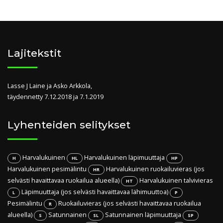
Lajitekstit
Lasse J Laine ja Asko Arkkola,
täydennetty 7.12.2018 ja 7.1.2019
Lyhenteiden selitykset
Harvalukuinen
Harvalukuinen läpimuuttaja
H
HL
HP
Harvalukuinen pesimälintu
Harvalukuinen ruokailuvieras (jos
HR
selvästi havaittavaa ruokailua alueella)
Harvalukuinen talvivieras
HT
Läpimuuttaja (jos selvästi havaittavaa lähimuuttoa)
L
P
Pesimälintu
Ruokailuvieras (jos selvästi havaittavaa ruokailua
R
alueella)
Satunnainen
Satunnainen läpimuuttaja
S
SL
SP