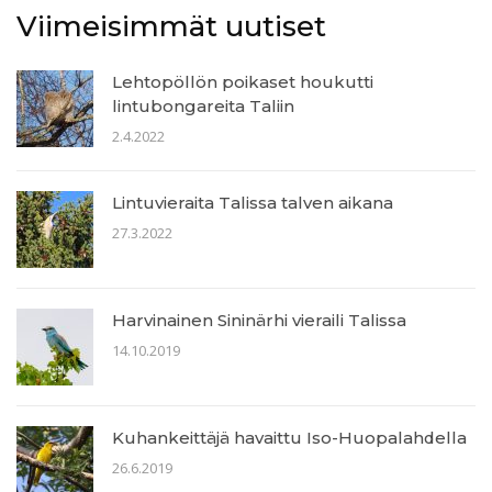
Viimeisimmät uutiset
Lehtopöllön poikaset houkutti
lintubongareita Taliin
2.4.2022
Lintuvieraita Talissa talven aikana
27.3.2022
Harvinainen Sininärhi vieraili Talissa
14.10.2019
Kuhankeittäjä havaittu Iso-Huopalahdella
26.6.2019