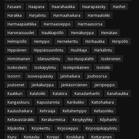
Fasaani
Haapana
Haarahaukka
Haarapääsky
Hanhet
Harakka
Harjalintu
Harmaahaikara
Harmaalokki
Harmaapäätikka
Harmaasieppo
Harmaasorsa
Harvinaisuudet
Haukkapöllö
Heinäkurppa
Heinätavi
Helmipöllö
Hemppo
Hernekerttu
Hiirihaukka
Hiiripöllö
Hippiäinen
Hippiäisuunilintu
Huuhkaja
Härkälintu
Hömötiainen
Idänuunilintu
Iso-Huopalahti
Isokirvinen
Isokoskelo
Isokäpylintu
Isolepinkäinen
Isolokki
Isosirri
Isovesipääsky
Jalohaikara
Jouhisorsa
joutsenet
Jänkäkurppa
Jänkäsirriäinen
Järripeippo
Kaakkuri
Kalalokki
Kalatiira
Kanadanhanhi
Kanahaukka
Kangaskiuru
Kapustarinta
Karikukko
Kattohaikara
Kaulushaikara
Kehrääjä
Keltahemppo
Keltasirkku
Keltavästäräkki
Keräkurmitsa
Kesykyyhky
Kiljuhanhi
Kiljukotka
Kirjokerttu
Kirjosieppo
Kirjosiipikäpylintu
Kiuru
Kivitasku
Korppi
Koskikara
Kottarainen