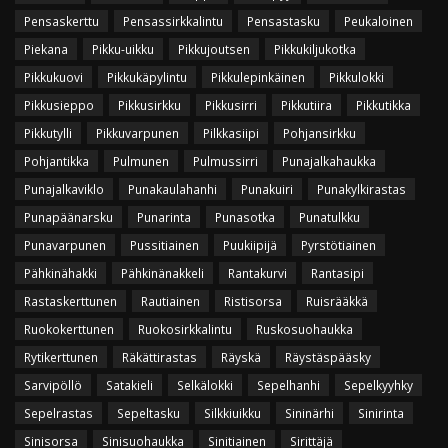
Pensaskerttu
Pensassirkkalintu
Pensastasku
Peukaloinen
Piekana
Pikku-uikku
Pikkujoutsen
Pikkukiljukotka
Pikkukuovi
Pikkukäpylintu
Pikkulepinkäinen
Pikkulokki
Pikkusieppo
Pikkusirkku
Pikkusirri
Pikkutiira
Pikkutikka
Pikkutylli
Pikkuvarpunen
Pilkkasiipi
Pohjansirkku
Pohjantikka
Pulmunen
Pulmussirri
Punajalkahaukka
Punajalkaviklo
Punakaulahanhi
Punakuiri
Punakylkirastas
Punapäänarsku
Punarinta
Punasotka
Punatulkku
Punavarpunen
Pussitiainen
Puukiipijä
Pyrstötiainen
Pähkinähakki
Pähkinänakkeli
Rantakurvi
Rantasipi
Rastaskerttunen
Rautiainen
Ristisorsa
Ruisrääkkä
Ruokokerttunen
Ruokosirkkalintu
Ruskosuohaukka
Rytikerttunen
Räkättirastas
Räyskä
Räystäspääsky
Sarvipöllö
Satakieli
Selkälokki
Sepelhanhi
Sepelkyyhky
Sepelrastas
Sepeltasku
Silkkiuikku
Sininärhi
Sinirinta
Sinisorsa
Sinisuohaukka
Sinitiainen
Sirittäjä