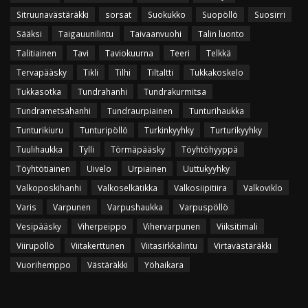
Sitruunavästäräkki
sorsat
Suokukko
Suopöllö
Suosirri
Sääksi
Taigauunilintu
Taivaanvuohi
Talin luonto
Talitiainen
Tavi
Taviokuurna
Teeri
Telkkä
Tervapääsky
Tikli
Tilhi
Tiltaltti
Tukkakoskelo
Tukkasotka
Tundrahanhi
Tundrakurmitsa
Tundrametsähanhi
Tundraurpiainen
Tunturihaukka
Tunturikiuru
Tunturipöllö
Turkinkyyhky
Turturikyyhky
Tuulihaukka
Tylli
Törmäpääsky
Töyhtöhyyppä
Töyhtötiainen
Uivelo
Urpiainen
Uuttukyyhky
Valkoposkihanhi
Valkoselkätikka
Valkosiipitiira
Valkoviklo
Varis
Varpunen
Varpushaukka
Varpuspöllö
Vesipääsky
Viherpeippo
Vihervarpunen
Viiksitimali
Viirupöllö
Viitakerttunen
Viitasirkkalintu
Virtavästäräkki
Vuorihemppo
Västäräkki
Yöhaikara