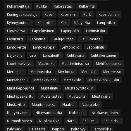
Kuhankeittäjä
Kuikka
Kulorastas
Kultarinta
Kuningaskalastaja
Kuovi
Kuovisirri
Kurki
Kuusitiainen
Kyhmyjoutsen
Käenpiika
Käki
Käpytikka
Lampiviklo
Lapasorsa
Lapinkirvinen
Lapinpöllö
Lapinsirkku
Lapinsirri
Lapintiira
Laulujoutsen
Laulurastas
Lehtokerttu
Lehtokurppa
Lehtopöllö
Leppälintu
Liejukana
Liro
Luhtahuitti
Luhtakana
Luhtakerttunen
Luontoselvitys
Maakotka
Mandariinisorsa
Mehiläishaukka
Merihanhi
Meriharakka
Merikotka
Merilokki
Merimetso
Metsähanhi
Metsäkirvinen
Metsäviklo
Mustakurkku-uikku
Mustaleppälintu
Mustalintu
Mustapyrstökuiri
Mustapääkerttu
Mustarastas
Mustatiira
Mustavaris
Mustaviklo
Muuttohaukka
Naakka
Naurulokki
Niittykirvinen
Niittysuohaukka
Nokikana
Nokkavarpunen
Nummikirvinen
Nuolihaukka
Närhi
Pajulintu
Pajusirkku
Palokärki
Palsasirri
Peippo
Peltopyy
Peltosirkku