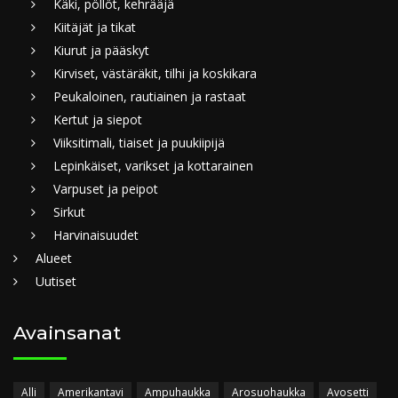
Käki, pöllöt, kehrääjä
Kiitäjät ja tikat
Kiurut ja pääskyt
Kirviset, västäräkit, tilhi ja koskikara
Peukaloinen, rautiainen ja rastaat
Kertut ja siepot
Viiksitimali, tiaiset ja puukiipijä
Lepinkäiset, varikset ja kottarainen
Varpuset ja peipot
Sirkut
Harvinaisuudet
Alueet
Uutiset
Avainsanat
Alli
Amerikantavi
Ampuhaukka
Arosuohaukka
Avosetti