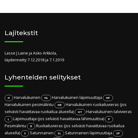
Lajitekstit
Lasse J Laine ja Asko Arkkola,
täydennetty 7.12.2018 ja 7.1.2019
Lyhenteiden selitykset
Harvalukuinen
Harvalukuinen läpimuuttaja
H
HL
HP
Harvalukuinen pesimälintu
Harvalukuinen ruokailuvieras (jos
HR
selvästi havaittavaa ruokailua alueella)
Harvalukuinen talvivieras
HT
Läpimuuttaja (jos selvästi havaittavaa lähimuuttoa)
L
P
Pesimälintu
Ruokailuvieras (jos selvästi havaittavaa ruokailua
R
alueella)
Satunnainen
Satunnainen läpimuuttaja
S
SL
SP