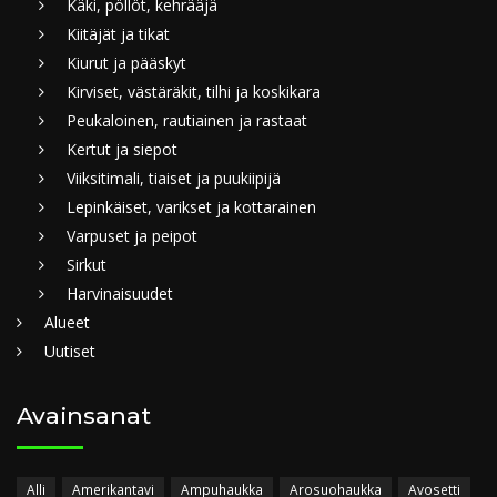
Käki, pöllöt, kehrääjä
Kiitäjät ja tikat
Kiurut ja pääskyt
Kirviset, västäräkit, tilhi ja koskikara
Peukaloinen, rautiainen ja rastaat
Kertut ja siepot
Viiksitimali, tiaiset ja puukiipijä
Lepinkäiset, varikset ja kottarainen
Varpuset ja peipot
Sirkut
Harvinaisuudet
Alueet
Uutiset
Avainsanat
Alli
Amerikantavi
Ampuhaukka
Arosuohaukka
Avosetti