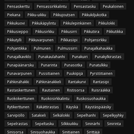
Pensaskerttu
Pensassirkkalintu
Pensastasku
Peukaloinen
Piekana
Pikku-uikku
Pikkujoutsen
Pikkukiljukotka
Pikkukuovi
Pikkukäpylintu
Pikkulepinkäinen
Pikkulokki
Pikkusieppo
Pikkusirkku
Pikkusirri
Pikkutiira
Pikkutikka
Pikkutylli
Pikkuvarpunen
Pilkkasiipi
Pohjansirkku
Pohjantikka
Pulmunen
Pulmussirri
Punajalkahaukka
Punajalkaviklo
Punakaulahanhi
Punakuiri
Punakylkirastas
Punapäänarsku
Punarinta
Punasotka
Punatulkku
Punavarpunen
Pussitiainen
Puukiipijä
Pyrstötiainen
Pähkinähakki
Pähkinänakkeli
Rantakurvi
Rantasipi
Rastaskerttunen
Rautiainen
Ristisorsa
Ruisrääkkä
Ruokokerttunen
Ruokosirkkalintu
Ruskosuohaukka
Rytikerttunen
Räkättirastas
Räyskä
Räystäspääsky
Sarvipöllö
Satakieli
Selkälokki
Sepelhanhi
Sepelkyyhky
Sepelrastas
Sepeltasku
Silkkiuikku
Sininärhi
Sinirinta
Sinisorsa
Sinisuohaukka
Sinitiainen
Sirittäjä