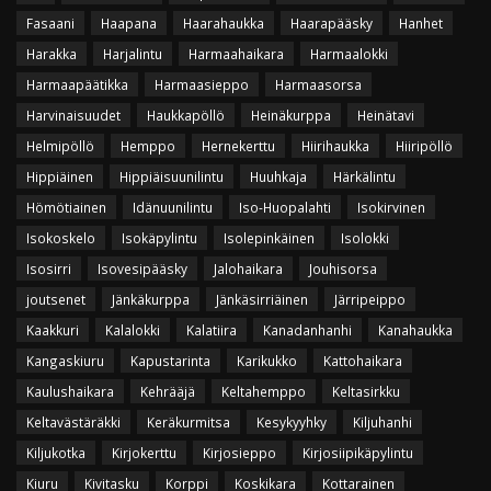
Fasaani
Haapana
Haarahaukka
Haarapääsky
Hanhet
Harakka
Harjalintu
Harmaahaikara
Harmaalokki
Harmaapäätikka
Harmaasieppo
Harmaasorsa
Harvinaisuudet
Haukkapöllö
Heinäkurppa
Heinätavi
Helmipöllö
Hemppo
Hernekerttu
Hiirihaukka
Hiiripöllö
Hippiäinen
Hippiäisuunilintu
Huuhkaja
Härkälintu
Hömötiainen
Idänuunilintu
Iso-Huopalahti
Isokirvinen
Isokoskelo
Isokäpylintu
Isolepinkäinen
Isolokki
Isosirri
Isovesipääsky
Jalohaikara
Jouhisorsa
joutsenet
Jänkäkurppa
Jänkäsirriäinen
Järripeippo
Kaakkuri
Kalalokki
Kalatiira
Kanadanhanhi
Kanahaukka
Kangaskiuru
Kapustarinta
Karikukko
Kattohaikara
Kaulushaikara
Kehrääjä
Keltahemppo
Keltasirkku
Keltavästäräkki
Keräkurmitsa
Kesykyyhky
Kiljuhanhi
Kiljukotka
Kirjokerttu
Kirjosieppo
Kirjosiipikäpylintu
Kiuru
Kivitasku
Korppi
Koskikara
Kottarainen