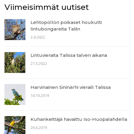
Viimeisimmät uutiset
Lehtopöllön poikaset houkutti
lintubongareita Taliin
2.4.2022
Lintuvieraita Talissa talven aikana
27.3.2022
Harvinainen Sininärhi vieraili Talissa
14.10.2019
Kuhankeittäjä havaittu Iso-Huopalahdella
26.6.2019