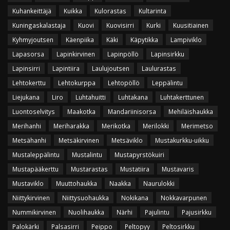
Kuhankeittäjä
Kuikka
Kulorastas
Kultarinta
Kuningaskalastaja
Kuovi
Kuovisirri
Kurki
Kuusitiainen
Kyhmyjoutsen
Käenpiika
Käki
Käpytikka
Lampiviklo
Lapasorsa
Lapinkirvinen
Lapinpöllö
Lapinsirkku
Lapinsirri
Lapintiira
Laulujoutsen
Laulurastas
Lehtokerttu
Lehtokurppa
Lehtopöllö
Leppälintu
Liejukana
Liro
Luhtahuitti
Luhtakana
Luhtakerttunen
Luontoselvitys
Maakotka
Mandariinisorsa
Mehiläishaukka
Merihanhi
Meriharakka
Merikotka
Merilokki
Merimetso
Metsähanhi
Metsäkirvinen
Metsäviklo
Mustakurkku-uikku
Mustaleppälintu
Mustalintu
Mustapyrstökuiri
Mustapääkerttu
Mustarastas
Mustatiira
Mustavaris
Mustaviklo
Muuttohaukka
Naakka
Naurulokki
Niittykirvinen
Niittysuohaukka
Nokikana
Nokkavarpunen
Nummikirvinen
Nuolihaukka
Närhi
Pajulintu
Pajusirkku
Palokärki
Palsasirri
Peippo
Peltopyy
Peltosirkku