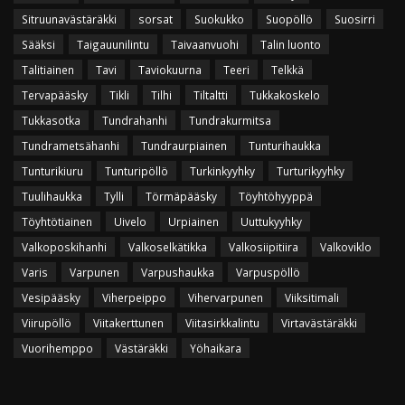
Sitruunavästäräkki
sorsat
Suokukko
Suopöllö
Suosirri
Sääksi
Taigauunilintu
Taivaanvuohi
Talin luonto
Talitiainen
Tavi
Taviokuurna
Teeri
Telkkä
Tervapääsky
Tikli
Tilhi
Tiltaltti
Tukkakoskelo
Tukkasotka
Tundrahanhi
Tundrakurmitsa
Tundrametsähanhi
Tundraurpiainen
Tunturihaukka
Tunturikiuru
Tunturipöllö
Turkinkyyhky
Turturikyyhky
Tuulihaukka
Tylli
Törmäpääsky
Töyhtöhyyppä
Töyhtötiainen
Uivelo
Urpiainen
Uuttukyyhky
Valkoposkihanhi
Valkoselkätikka
Valkosiipitiira
Valkoviklo
Varis
Varpunen
Varpushaukka
Varpuspöllö
Vesipääsky
Viherpeippo
Vihervarpunen
Viiksitimali
Viirupöllö
Viitakerttunen
Viitasirkkalintu
Virtavästäräkki
Vuorihemppo
Västäräkki
Yöhaikara