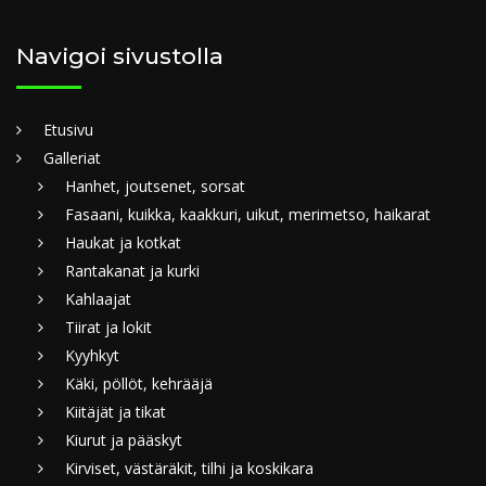
Navigoi sivustolla
Etusivu
Galleriat
Hanhet, joutsenet, sorsat
Fasaani, kuikka, kaakkuri, uikut, merimetso, haikarat
Haukat ja kotkat
Rantakanat ja kurki
Kahlaajat
Tiirat ja lokit
Kyyhkyt
Käki, pöllöt, kehrääjä
Kiitäjät ja tikat
Kiurut ja pääskyt
Kirviset, västäräkit, tilhi ja koskikara