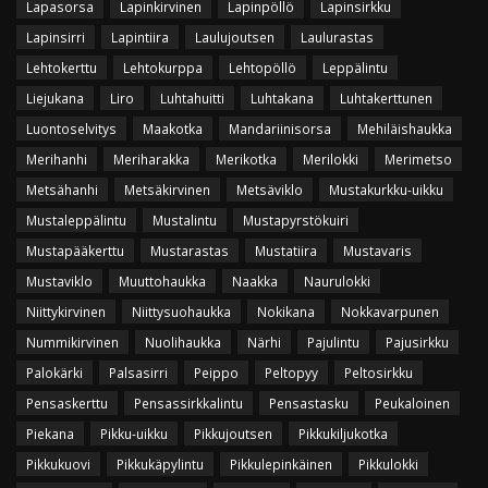
Lapasorsa
Lapinkirvinen
Lapinpöllö
Lapinsirkku
Lapinsirri
Lapintiira
Laulujoutsen
Laulurastas
Lehtokerttu
Lehtokurppa
Lehtopöllö
Leppälintu
Liejukana
Liro
Luhtahuitti
Luhtakana
Luhtakerttunen
Luontoselvitys
Maakotka
Mandariinisorsa
Mehiläishaukka
Merihanhi
Meriharakka
Merikotka
Merilokki
Merimetso
Metsähanhi
Metsäkirvinen
Metsäviklo
Mustakurkku-uikku
Mustaleppälintu
Mustalintu
Mustapyrstökuiri
Mustapääkerttu
Mustarastas
Mustatiira
Mustavaris
Mustaviklo
Muuttohaukka
Naakka
Naurulokki
Niittykirvinen
Niittysuohaukka
Nokikana
Nokkavarpunen
Nummikirvinen
Nuolihaukka
Närhi
Pajulintu
Pajusirkku
Palokärki
Palsasirri
Peippo
Peltopyy
Peltosirkku
Pensaskerttu
Pensassirkkalintu
Pensastasku
Peukaloinen
Piekana
Pikku-uikku
Pikkujoutsen
Pikkukiljukotka
Pikkukuovi
Pikkukäpylintu
Pikkulepinkäinen
Pikkulokki