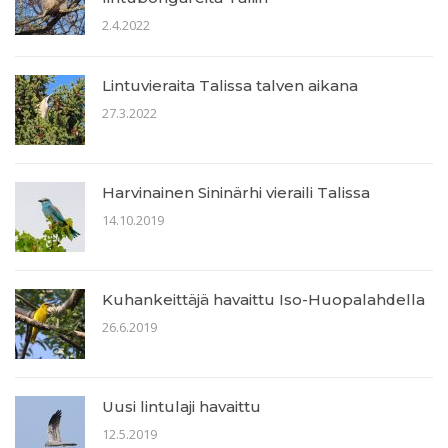
2.4.2022
Lintuvieraita Talissa talven aikana
27.3.2022
Harvinainen Sininärhi vieraili Talissa
14.10.2019
Kuhankeittäjä havaittu Iso-Huopalahdella
26.6.2019
Uusi lintulaji havaittu
12.5.2019