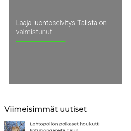
Laaja luontoselvitys Talista on
valmistunut
Viimeisimmät uutiset
Lehtopöllön poikaset houkutti
lintubongareita Taliin