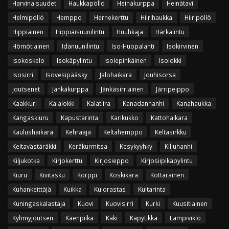
Harvinaisuudet
Haukkapöllö
Heinäkurppa
Heinätavi
Helmipöllö
Hemppo
Hernekerttu
Hiirihaukka
Hiiripöllö
Hippiäinen
Hippiäisuunilintu
Huuhkaja
Härkälintu
Hömötiainen
Idänuunilintu
Iso-Huopalahti
Isokirvinen
Isokoskelo
Isokäpylintu
Isolepinkäinen
Isolokki
Isosirri
Isovesipääsky
Jalohaikara
Jouhisorsa
joutsenet
Jänkäkurppa
Jänkäsirriäinen
Järripeippo
Kaakkuri
Kalalokki
Kalatiira
Kanadanhanhi
Kanahaukka
Kangaskiuru
Kapustarinta
Karikukko
Kattohaikara
Kaulushaikara
Kehrääjä
Keltahemppo
Keltasirkku
Keltavästäräkki
Keräkurmitsa
Kesykyyhky
Kiljuhanhi
Kiljukotka
Kirjokerttu
Kirjosieppo
Kirjosiipikäpylintu
Kiuru
Kivitasku
Korppi
Koskikara
Kottarainen
Kuhankeittäjä
Kuikka
Kulorastas
Kultarinta
Kuningaskalastaja
Kuovi
Kuovisirri
Kurki
Kuusitiainen
Kyhmyjoutsen
Käenpiika
Käki
Käpytikka
Lampiviklo