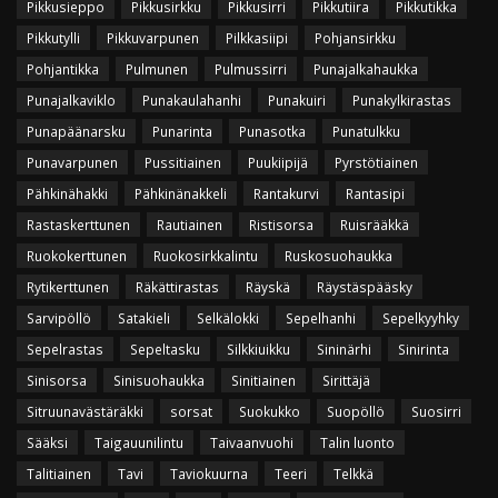
Pikkusieppo
Pikkusirkku
Pikkusirri
Pikkutiira
Pikkutikka
Pikkutylli
Pikkuvarpunen
Pilkkasiipi
Pohjansirkku
Pohjantikka
Pulmunen
Pulmussirri
Punajalkahaukka
Punajalkaviklo
Punakaulahanhi
Punakuiri
Punakylkirastas
Punapäänarsku
Punarinta
Punasotka
Punatulkku
Punavarpunen
Pussitiainen
Puukiipijä
Pyrstötiainen
Pähkinähakki
Pähkinänakkeli
Rantakurvi
Rantasipi
Rastaskerttunen
Rautiainen
Ristisorsa
Ruisrääkkä
Ruokokerttunen
Ruokosirkkalintu
Ruskosuohaukka
Rytikerttunen
Räkättirastas
Räyskä
Räystäspääsky
Sarvipöllö
Satakieli
Selkälokki
Sepelhanhi
Sepelkyyhky
Sepelrastas
Sepeltasku
Silkkiuikku
Sininärhi
Sinirinta
Sinisorsa
Sinisuohaukka
Sinitiainen
Sirittäjä
Sitruunavästäräkki
sorsat
Suokukko
Suopöllö
Suosirri
Sääksi
Taigauunilintu
Taivaanvuohi
Talin luonto
Talitiainen
Tavi
Taviokuurna
Teeri
Telkkä