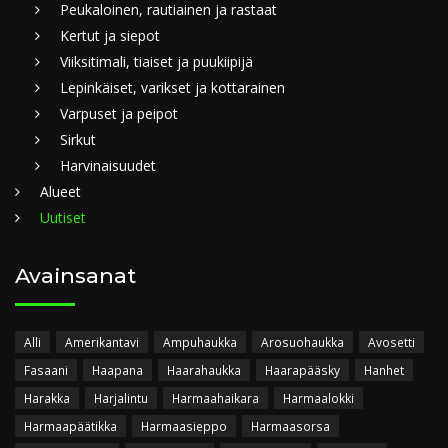
Peukaloinen, rautiainen ja rastaat
Kertut ja siepot
Viiksitimali, tiaiset ja puukiipijä
Lepinkäiset, varikset ja kottarainen
Varpuset ja peipot
Sirkut
Harvinaisuudet
Alueet
Uutiset
Avainsanat
Alli
Amerikantavi
Ampuhaukka
Arosuohaukka
Avosetti
Fasaani
Haapana
Haarahaukka
Haarapääsky
Hanhet
Harakka
Harjalintu
Harmaahaikara
Harmaalokki
Harmaapäätikka
Harmaasieppo
Harmaasorsa