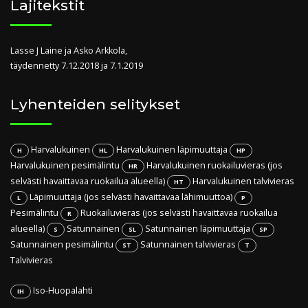
Lajitekstit
Lasse J Laine ja Asko Arkkola,
täydennetty 7.12.2018 ja 7.1.2019
Lyhenteiden selitykset
Harvalukuinen
Harvalukuinen läpimuuttaja
H
HL
HP
Harvalukuinen pesimälintu
Harvalukuinen ruokailuvieras (jos
HR
selvästi havaittavaa ruokailua alueella)
Harvalukuinen talvivieras
HT
Läpimuuttaja (jos selvästi havaittavaa lähimuuttoa)
L
P
Pesimälintu
Ruokailuvieras (jos selvästi havaittavaa ruokailua
R
alueella)
Satunnainen
Satunnainen läpimuuttaja
S
SL
SP
Satunnainen pesimälintu
Satunnainen talvivieras
ST
T
Talvivieras
Iso-Huopalahti
IH