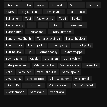
Sitruunavästäräkki
sorsat
Suokukko
Suopöllö
Suosirri
Sääksi
Taigauunilintu
Taivaanvuohi
Talin luonto
Talitiainen
Tavi
Taviokuurna
Teeri
Telkkä
Tervapääsky
Tikli
Tilhi
Tiltaltti
Tukkakoskelo
Tukkasotka
Tundrahanhi
Tundrakurmitsa
Tundrametsähanhi
Tundraurpiainen
Tunturihaukka
Tunturikiuru
Tunturipöllö
Turkinkyyhky
Turturikyyhky
Tuulihaukka
Tylli
Törmäpääsky
Töyhtöhyyppä
Töyhtötiainen
Uivelo
Urpiainen
Uuttukyyhky
Valkoposkihanhi
Valkoselkätikka
Valkosiipitiira
Valkoviklo
Varis
Varpunen
Varpushaukka
Varpuspöllö
Vesipääsky
Viherpeippo
Vihervarpunen
Viiksitimali
Viirupöllö
Viitakerttunen
Viitasirkkalintu
Virtavästäräkki
Vuorihemppo
Västäräkki
Yöhaikara