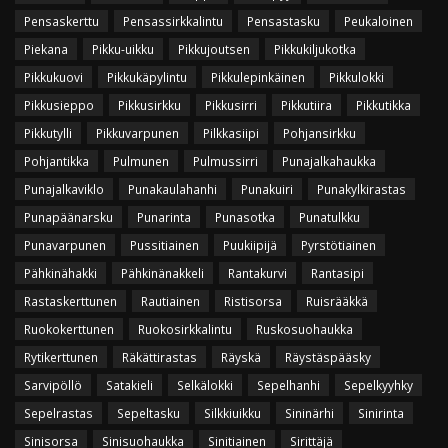
Pensaskerttu
Pensassirkkalintu
Pensastasku
Peukaloinen
Piekana
Pikku-uikku
Pikkujoutsen
Pikkukiljukotka
Pikkukuovi
Pikkukäpylintu
Pikkulepinkäinen
Pikkulokki
Pikkusieppo
Pikkusirkku
Pikkusirri
Pikkutiira
Pikkutikka
Pikkutylli
Pikkuvarpunen
Pilkkasiipi
Pohjansirkku
Pohjantikka
Pulmunen
Pulmussirri
Punajalkahaukka
Punajalkaviklo
Punakaulahanhi
Punakuiri
Punakylkirastas
Punapäänarsku
Punarinta
Punasotka
Punatulkku
Punavarpunen
Pussitiainen
Puukiipijä
Pyrstötiainen
Pähkinähakki
Pähkinänakkeli
Rantakurvi
Rantasipi
Rastaskerttunen
Rautiainen
Ristisorsa
Ruisrääkkä
Ruokokerttunen
Ruokosirkkalintu
Ruskosuohaukka
Rytikerttunen
Räkättirastas
Räyskä
Räystäspääsky
Sarvipöllö
Satakieli
Selkälokki
Sepelhanhi
Sepelkyyhky
Sepelrastas
Sepeltasku
Silkkiuikku
Sininärhi
Sinirinta
Sinisorsa
Sinisuohaukka
Sinitiainen
Sirittäjä