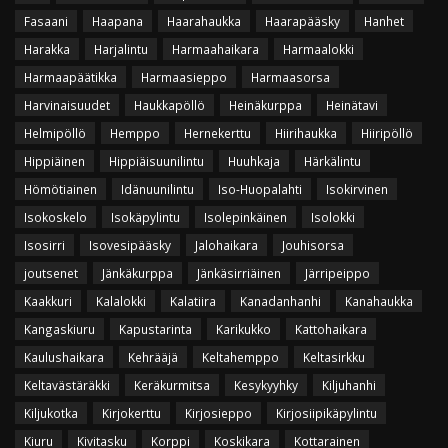
Fasaani
Haapana
Haarahaukka
Haarapääsky
Hanhet
Harakka
Harjalintu
Harmaahaikara
Harmaalokki
Harmaapäätikka
Harmaasieppo
Harmaasorsa
Harvinaisuudet
Haukkapöllö
Heinäkurppa
Heinätavi
Helmipöllö
Hemppo
Hernekerttu
Hiirihaukka
Hiiripöllö
Hippiäinen
Hippiäisuunilintu
Huuhkaja
Härkälintu
Hömötiainen
Idänuunilintu
Iso-Huopalahti
Isokirvinen
Isokoskelo
Isokäpylintu
Isolepinkäinen
Isolokki
Isosirri
Isovesipääsky
Jalohaikara
Jouhisorsa
joutsenet
Jänkäkurppa
Jänkäsirriäinen
Järripeippo
Kaakkuri
Kalalokki
Kalatiira
Kanadanhanhi
Kanahaukka
Kangaskiuru
Kapustarinta
Karikukko
Kattohaikara
Kaulushaikara
Kehrääjä
Keltahemppo
Keltasirkku
Keltavästäräkki
Keräkurmitsa
Kesykyyhky
Kiljuhanhi
Kiljukotka
Kirjokerttu
Kirjosieppo
Kirjosiipikäpylintu
Kiuru
Kivitasku
Korppi
Koskikara
Kottarainen