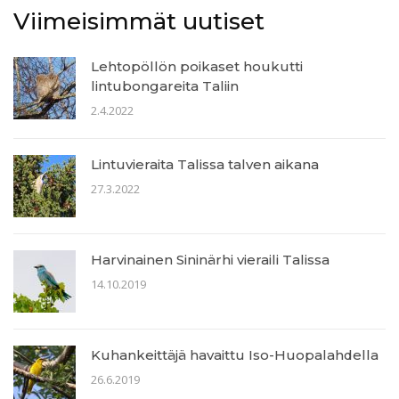
Viimeisimmät uutiset
Lehtopöllön poikaset houkutti
lintubongareita Taliin
2.4.2022
Lintuvieraita Talissa talven aikana
27.3.2022
Harvinainen Sininärhi vieraili Talissa
14.10.2019
Kuhankeittäjä havaittu Iso-Huopalahdella
26.6.2019