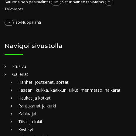
Satunnainen pesimälintu
Satunnainen talvivieras
ST
T
Talvivieras
Iso-Huopalahti
IH
Navigoi sivustolla
Etusivu
Galleriat
Hanhet, joutsenet, sorsat
Fasaani, kuikka, kaakkuri, uikut, merimetso, haikarat
Haukat ja kotkat
Rantakanat ja kurki
Kahlaajat
Tiirat ja lokit
Kyyhkyt