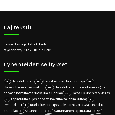
Lajitekstit
Lasse J Laine ja Asko Arkkola,
täydennetty 7.12.2018 ja 7.1.2019
Lyhenteiden selitykset
Harvalukuinen
Harvalukuinen läpimuuttaja
H
HL
HP
Harvalukuinen pesimälintu
Harvalukuinen ruokailuvieras (jos
HR
selvästi havaittavaa ruokailua alueella)
Harvalukuinen talvivieras
HT
Läpimuuttaja (jos selvästi havaittavaa lähimuuttoa)
L
P
Pesimälintu
Ruokailuvieras (jos selvästi havaittavaa ruokailua
R
alueella)
Satunnainen
Satunnainen läpimuuttaja
S
SL
SP