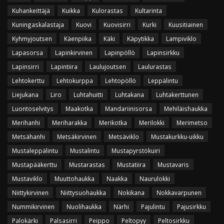
Kuhankeittäjä
Kuikka
Kulorastas
Kultarinta
Kuningaskalastaja
Kuovi
Kuovisirri
Kurki
Kuusitiainen
Kyhmyjoutsen
Käenpiika
Käki
Käpytikka
Lampiviklo
Lapasorsa
Lapinkirvinen
Lapinpöllö
Lapinsirkku
Lapinsirri
Lapintiira
Laulujoutsen
Laulurastas
Lehtokerttu
Lehtokurppa
Lehtopöllö
Leppälintu
Liejukana
Liro
Luhtahuitti
Luhtakana
Luhtakerttunen
Luontoselvitys
Maakotka
Mandariinisorsa
Mehiläishaukka
Merihanhi
Meriharakka
Merikotka
Merilokki
Merimetso
Metsähanhi
Metsäkirvinen
Metsäviklo
Mustakurkku-uikku
Mustaleppälintu
Mustalintu
Mustapyrstökuiri
Mustapääkerttu
Mustarastas
Mustatiira
Mustavaris
Mustaviklo
Muuttohaukka
Naakka
Naurulokki
Niittykirvinen
Niittysuohaukka
Nokikana
Nokkavarpunen
Nummikirvinen
Nuolihaukka
Närhi
Pajulintu
Pajusirkku
Palokärki
Palsasirri
Peippo
Peltopyy
Peltosirkku