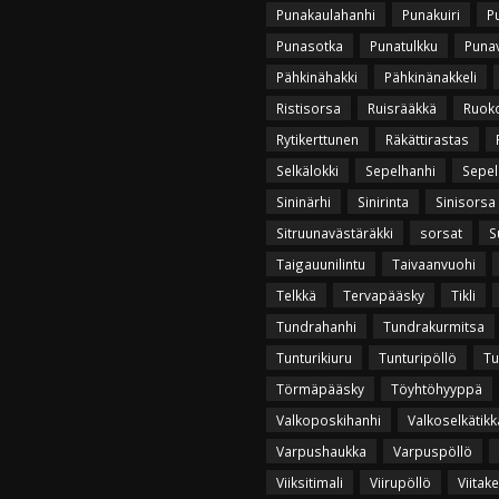
Punakaulahanhi
Punakuiri
P
Punasotka
Punatulkku
Puna
Pähkinähakki
Pähkinänakkeli
Ristisorsa
Ruisrääkkä
Ruok
Rytikerttunen
Räkättirastas
Selkälokki
Sepelhanhi
Sepel
Sininärhi
Sinirinta
Sinisorsa
Sitruunavästäräkki
sorsat
S
Taigauunilintu
Taivaanvuohi
Telkkä
Tervapääsky
Tikli
Tundrahanhi
Tundrakurmitsa
Tunturikiuru
Tunturipöllö
Tu
Törmäpääsky
Töyhtöhyyppä
Valkoposkihanhi
Valkoselkätikk
Varpushaukka
Varpuspöllö
Viiksitimali
Viirupöllö
Viitak