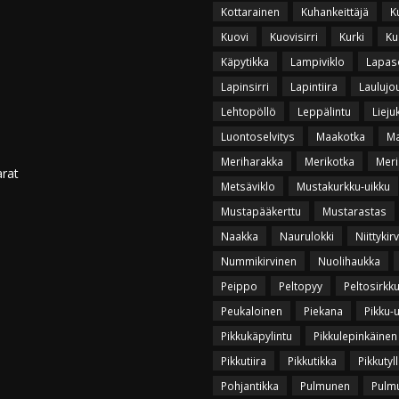
Kottarainen
Kuhankeittäjä
K
Kuovi
Kuovisirri
Kurki
Ku
Käpytikka
Lampiviklo
Lapas
Lapinsirri
Lapintiira
Laulujo
Lehtopöllö
Leppälintu
Lieju
Luontoselvitys
Maakotka
Ma
Meriharakka
Merikotka
Meri
arat
Metsäviklo
Mustakurkku-uikku
Mustapääkerttu
Mustarastas
Naakka
Naurulokki
Niittykir
Nummikirvinen
Nuolihaukka
Peippo
Peltopyy
Peltosirkk
Peukaloinen
Piekana
Pikku-
Pikkukäpylintu
Pikkulepinkäinen
Pikkutiira
Pikkutikka
Pikkutyll
Pohjantikka
Pulmunen
Pulmu