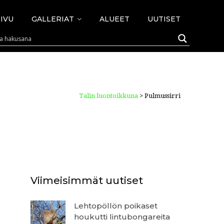
IVU
GALLERIAT
ALUEET
UUTISET
Talin luontoikkuna
>
Pulmussirri
Viimeisimmät uutiset
Lehtopöllön poikaset
houkutti lintubongareita