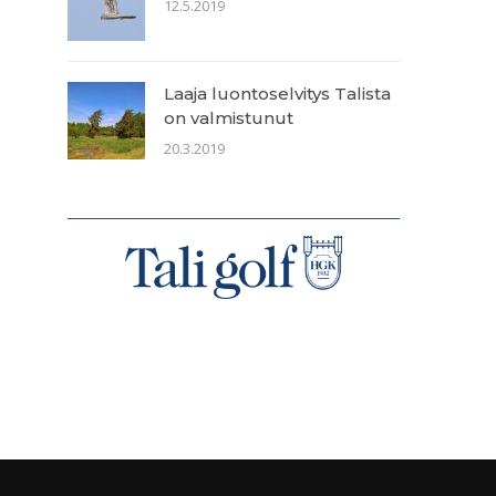
12.5.2019
Laaja luontoselvitys Talista
on valmistunut
20.3.2019