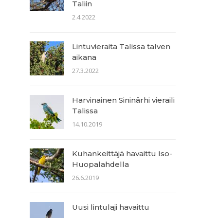
Taliin
2.4.2022
Lintuvieraita Talissa talven
aikana
27.3.2022
Harvinainen Sininärhi vieraili
Talissa
14.10.2019
Kuhankeittäjä havaittu Iso-
Huopalahdella
26.6.2019
Uusi lintulaji havaittu