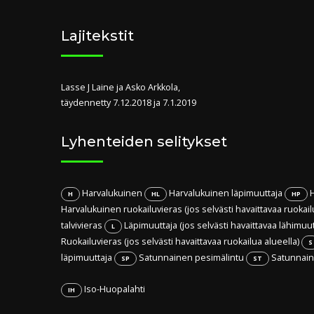
Lajitekstit
Lasse J Laine ja Asko Arkkola,
täydennetty 7.12.2018 ja 7.1.2019
Lyhenteiden selitykset
Harvalukuinen
Harvalukuinen läpimuuttaja
H
H
HL
HP
Harvalukuinen ruokailuvieras (jos selvästi havaittavaa ruokail
talvivieras
Läpimuuttaja (jos selvästi havaittavaa lähimuu
L
Ruokailuvieras (jos selvästi havaittavaa ruokailua alueella)
S
läpimuuttaja
Satunnainen pesimälintu
Satunnaine
SP
ST
Iso-Huopalahti
IH