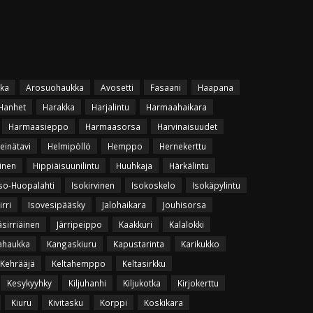
ka
Arosuohaukka
Avosetti
Fasaani
Haapana
Hanhet
Harakka
Harjalintu
Harmaahaikara
Harmaasieppo
Harmaasorsa
Harvinaisuudet
einätavi
Helmipöllö
Hemppo
Hernekerttu
inen
Hippiäisuunilintu
Huuhkaja
Härkälintu
so-Huopalahti
Isokirvinen
Isokoskelo
Isokäpylintu
irri
Isovesipääsky
Jalohaikara
Jouhisorsa
äsirriäinen
Järripeippo
Kaakkuri
Kalalokki
ahaukka
Kangaskiuru
Kapustarinta
Karikukko
Kehrääjä
Keltahemppo
Keltasirkku
Kesykyyhky
Kiljuhanhi
Kiljukotka
Kirjokerttu
Kiuru
Kivitasku
Korppi
Koskikara