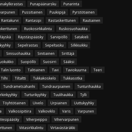
unakylkirastas
Punapäänarsku
Punarinta
varpunen
Pussitiainen
Puukiipijä
Pyrstötiainen
Rantakurvi
Rantasipi
Rastaskerttunen
Rautiainen
okerttunen
Ruokosirkkalintu
Ruskosuohaukka
Räyskä
Räystäspääsky
Sarvipöllö
Satakieli
kyyhky
Sepelrastas
Sepeltasku
Silkkiuikku
Sinisuohaukka
Sinitiainen
Sirittäjä
uokukko
Suopöllö
Suosirri
Sääksi
Talin luonto
Talitiainen
Tavi
Taviokuurna
Teeri
Tilhi
Tiltaltti
Tukkakoskelo
Tukkasotka
Tundrametsähanhi
Tundraurpiainen
Tunturihaukka
rkinkyyhky
Turturikyyhky
Tuulihaukka
Tylli
Töyhtötiainen
Uivelo
Urpiainen
Uuttukyyhky
a
Valkosiipitiira
Valkoviklo
Varis
Varpunen
Vesipääsky
Viherpeippo
Vihervarpunen
erttunen
Viitasirkkalintu
Virtavästäräkki