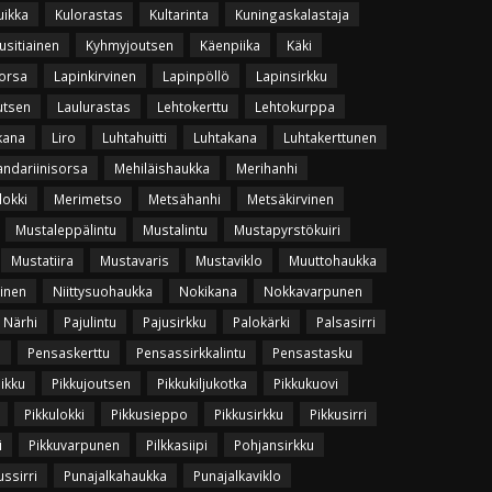
uikka
Kulorastas
Kultarinta
Kuningaskalastaja
usitiainen
Kyhmyjoutsen
Käenpiika
Käki
orsa
Lapinkirvinen
Lapinpöllö
Lapinsirkku
utsen
Laulurastas
Lehtokerttu
Lehtokurppa
kana
Liro
Luhtahuitti
Luhtakana
Luhtakerttunen
ndariinisorsa
Mehiläishaukka
Merihanhi
lokki
Merimetso
Metsähanhi
Metsäkirvinen
Mustaleppälintu
Mustalintu
Mustapyrstökuiri
Mustatiira
Mustavaris
Mustaviklo
Muuttohaukka
vinen
Niittysuohaukka
Nokikana
Nokkavarpunen
Närhi
Pajulintu
Pajusirkku
Palokärki
Palsasirri
u
Pensaskerttu
Pensassirkkalintu
Pensastasku
uikku
Pikkujoutsen
Pikkukiljukotka
Pikkukuovi
Pikkulokki
Pikkusieppo
Pikkusirkku
Pikkusirri
i
Pikkuvarpunen
Pilkkasiipi
Pohjansirkku
ssirri
Punajalkahaukka
Punajalkaviklo