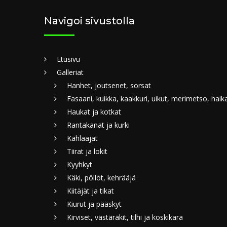
Navigoi sivustolla
Etusivu
Galleriat
Hanhet, joutsenet, sorsat
Fasaani, kuikka, kaakkuri, uikut, merimetso, haik
Haukat ja kotkat
Rantakanat ja kurki
Kahlaajat
Tiirat ja lokit
Kyyhkyt
Käki, pöllöt, kehrääjä
Kiitäjät ja tikat
Kiurut ja pääskyt
Kirviset, västäräkit, tilhi ja koskikara