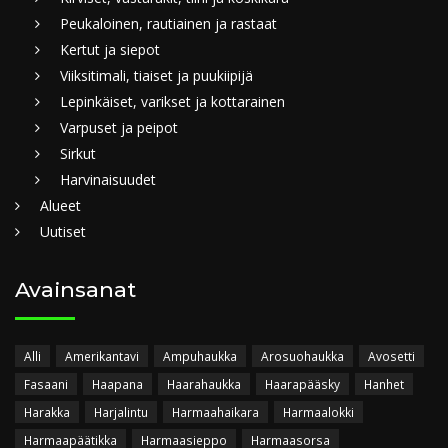
Peukaloinen, rautiainen ja rastaat
Kertut ja siepot
Viiksitimali, tiaiset ja puukiipijä
Lepinkäiset, varikset ja kottarainen
Varpuset ja peipot
Sirkut
Harvinaisuudet
Alueet
Uutiset
Avainsanat
Alli
Amerikantavi
Ampuhaukka
Arosuohaukka
Avosetti
Fasaani
Haapana
Haarahaukka
Haarapääsky
Hanhet
Harakka
Harjalintu
Harmaahaikara
Harmaalokki
Harmaapäätikka
Harmaasieppo
Harmaasorsa