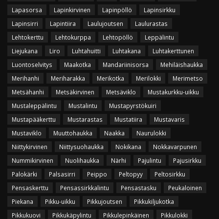
Lapasorsa
Lapinkirvinen
Lapinpöllö
Lapinsirkku
Lapinsirri
Lapintiira
Laulujoutsen
Laulurastas
Lehtokerttu
Lehtokurppa
Lehtopöllö
Leppälintu
Liejukana
Liro
Luhtahuitti
Luhtakana
Luhtakerttunen
Luontoselvitys
Maakotka
Mandariinisorsa
Mehiläishaukka
Merihanhi
Meriharakka
Merikotka
Merilokki
Merimetso
Metsähanhi
Metsäkirvinen
Metsäviklo
Mustakurkku-uikku
Mustaleppälintu
Mustalintu
Mustapyrstökuiri
Mustapääkerttu
Mustarastas
Mustatiira
Mustavaris
Mustaviklo
Muuttohaukka
Naakka
Naurulokki
Niittykirvinen
Niittysuohaukka
Nokikana
Nokkavarpunen
Nummikirvinen
Nuolihaukka
Närhi
Pajulintu
Pajusirkku
Palokärki
Palsasirri
Peippo
Peltopyy
Peltosirkku
Pensaskerttu
Pensassirkkalintu
Pensastasku
Peukaloinen
Piekana
Pikku-uikku
Pikkujoutsen
Pikkukiljukotka
Pikkukuovi
Pikkukäpylintu
Pikkulepinkäinen
Pikkulokki