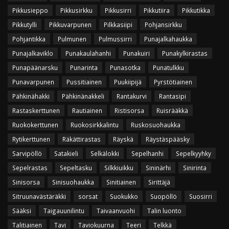
Pikkusieppo
Pikkusirkku
Pikkusirri
Pikkutiira
Pikkutikka
Pikkutylli
Pikkuvarpunen
Pilkkasiipi
Pohjansirkku
Pohjantikka
Pulmunen
Pulmussirri
Punajalkahaukka
Punajalkaviklo
Punakaulahanhi
Punakuiri
Punakylkirastas
Punapäänarsku
Punarinta
Punasotka
Punatulkku
Punavarpunen
Pussitiainen
Puukiipijä
Pyrstötiainen
Pähkinähakki
Pähkinänakkeli
Rantakurvi
Rantasipi
Rastaskerttunen
Rautiainen
Ristisorsa
Ruisrääkkä
Ruokokerttunen
Ruokosirkkalintu
Ruskosuohaukka
Rytikerttunen
Räkättirastas
Räyskä
Räystäspääsky
Sarvipöllö
Satakieli
Selkälokki
Sepelhanhi
Sepelkyyhky
Sepelrastas
Sepeltasku
Silkkiuikku
Sininärhi
Sinirinta
Sinisorsa
Sinisuohaukka
Sinitiainen
Sirittäjä
Sitruunavästäräkki
sorsat
Suokukko
Suopöllö
Suosirri
Sääksi
Taigauunilintu
Taivaanvuohi
Talin luonto
Talitiainen
Tavi
Taviokuurna
Teeri
Telkkä