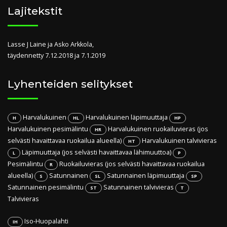
Lajitekstit
Lasse J Laine ja Asko Arkkola,
täydennetty 7.12.2018 ja 7.1.2019
Lyhenteiden selitykset
Harvalukuinen
Harvalukuinen läpimuuttaja
H
HL
HP
Harvalukuinen pesimälintu
Harvalukuinen ruokailuvieras (jos
HR
selvästi havaittavaa ruokailua alueella)
Harvalukuinen talvivieras
HT
Läpimuuttaja (jos selvästi havaittavaa lähimuuttoa)
L
P
Pesimälintu
Ruokailuvieras (jos selvästi havaittavaa ruokailua
R
alueella)
Satunnainen
Satunnainen läpimuuttaja
S
SL
SP
Satunnainen pesimälintu
Satunnainen talvivieras
ST
T
Talvivieras
Iso-Huopalahti
IH