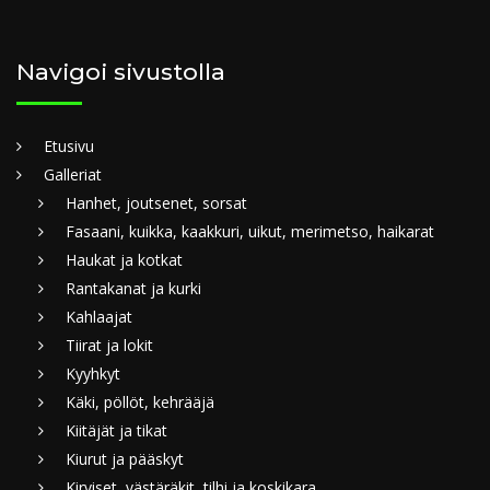
Navigoi sivustolla
Etusivu
Galleriat
Hanhet, joutsenet, sorsat
Fasaani, kuikka, kaakkuri, uikut, merimetso, haikarat
Haukat ja kotkat
Rantakanat ja kurki
Kahlaajat
Tiirat ja lokit
Kyyhkyt
Käki, pöllöt, kehrääjä
Kiitäjät ja tikat
Kiurut ja pääskyt
Kirviset, västäräkit, tilhi ja koskikara