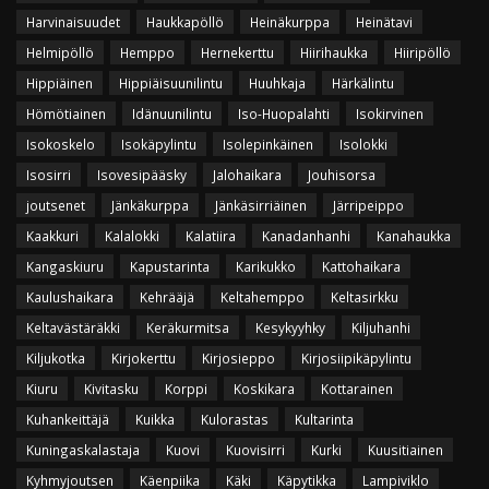
Harvinaisuudet
Haukkapöllö
Heinäkurppa
Heinätavi
Helmipöllö
Hemppo
Hernekerttu
Hiirihaukka
Hiiripöllö
Hippiäinen
Hippiäisuunilintu
Huuhkaja
Härkälintu
Hömötiainen
Idänuunilintu
Iso-Huopalahti
Isokirvinen
Isokoskelo
Isokäpylintu
Isolepinkäinen
Isolokki
Isosirri
Isovesipääsky
Jalohaikara
Jouhisorsa
joutsenet
Jänkäkurppa
Jänkäsirriäinen
Järripeippo
Kaakkuri
Kalalokki
Kalatiira
Kanadanhanhi
Kanahaukka
Kangaskiuru
Kapustarinta
Karikukko
Kattohaikara
Kaulushaikara
Kehrääjä
Keltahemppo
Keltasirkku
Keltavästäräkki
Keräkurmitsa
Kesykyyhky
Kiljuhanhi
Kiljukotka
Kirjokerttu
Kirjosieppo
Kirjosiipikäpylintu
Kiuru
Kivitasku
Korppi
Koskikara
Kottarainen
Kuhankeittäjä
Kuikka
Kulorastas
Kultarinta
Kuningaskalastaja
Kuovi
Kuovisirri
Kurki
Kuusitiainen
Kyhmyjoutsen
Käenpiika
Käki
Käpytikka
Lampiviklo