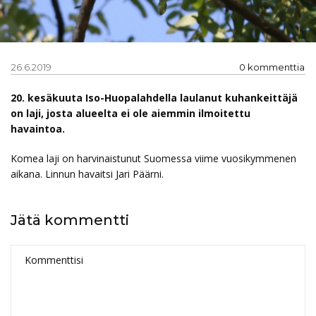
26.6.2019
0 kommenttia
20. kesäkuuta Iso-Huopalahdella laulanut kuhankeittäjä
on laji, josta alueelta ei ole aiemmin ilmoitettu
havaintoa.
Komea laji on harvinaistunut Suomessa viime vuosikymmenen
aikana. Linnun havaitsi Jari Päärni.
Jätä kommentti