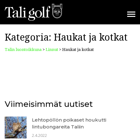
Kategoria:
Haukat ja kotkat
Talin luontoikkuna
>
Linnut
>
Haukat ja kotkat
Viimeisimmät uutiset
Lehtopöllön poikaset houkutti
lintubongareita Taliin
2.4.2022