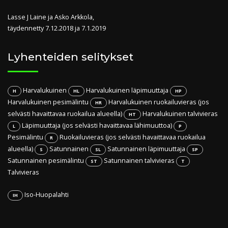
Lasse J Laine ja Asko Arkkola,
täydennetty 7.12.2018 ja 7.1.2019
Lyhenteiden selitykset
Harvalukuinen
Harvalukuinen läpimuuttaja
H
HL
HP
Harvalukuinen pesimälintu
Harvalukuinen ruokailuvieras (jos
HR
selvästi havaittavaa ruokailua alueella)
Harvalukuinen talvivieras
HT
Läpimuuttaja (jos selvästi havaittavaa lähimuuttoa)
L
P
Pesimälintu
Ruokailuvieras (jos selvästi havaittavaa ruokailua
R
alueella)
Satunnainen
Satunnainen läpimuuttaja
S
SL
SP
Satunnainen pesimälintu
Satunnainen talvivieras
ST
T
Talvivieras
Iso-Huopalahti
IH