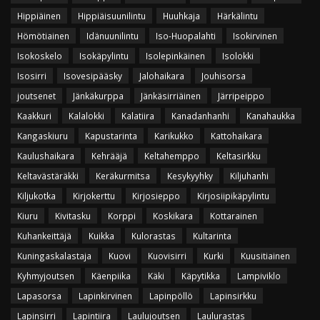
Hippiäinen
Hippiäisuunilintu
Huuhkaja
Härkälintu
Hömötiainen
Idänuunilintu
Iso-Huopalahti
Isokirvinen
Isokoskelo
Isokäpylintu
Isolepinkäinen
Isolokki
Isosirri
Isovesipääsky
Jalohaikara
Jouhisorsa
joutsenet
Jänkäkurppa
Jänkäsirriäinen
Järripeippo
Kaakkuri
Kalalokki
Kalatiira
Kanadanhanhi
Kanahaukka
Kangaskiuru
Kapustarinta
Karikukko
Kattohaikara
Kaulushaikara
Kehrääjä
Keltahemppo
Keltasirkku
Keltavästäräkki
Keräkurmitsa
Kesykyyhky
Kiljuhanhi
Kiljukotka
Kirjokerttu
Kirjosieppo
Kirjosiipikäpylintu
Kiuru
Kivitasku
Korppi
Koskikara
Kottarainen
Kuhankeittäjä
Kuikka
Kulorastas
Kultarinta
Kuningaskalastaja
Kuovi
Kuovisirri
Kurki
Kuusitiainen
Kyhmyjoutsen
Käenpiika
Käki
Käpytikka
Lampiviklo
Lapasorsa
Lapinkirvinen
Lapinpöllö
Lapinsirkku
Lapinsirri
Lapintiira
Laulujoutsen
Laulurastas