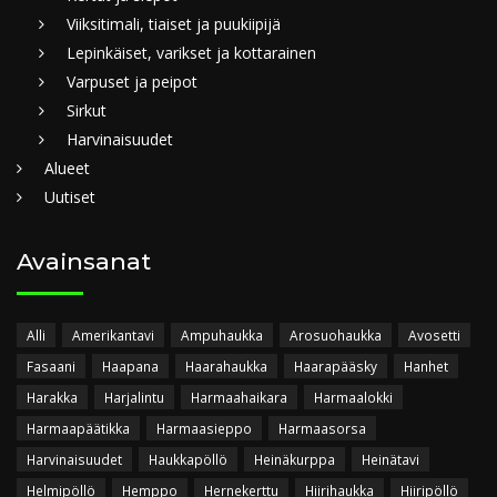
Viiksitimali, tiaiset ja puukiipijä
Lepinkäiset, varikset ja kottarainen
Varpuset ja peipot
Sirkut
Harvinaisuudet
Alueet
Uutiset
Avainsanat
Alli
Amerikantavi
Ampuhaukka
Arosuohaukka
Avosetti
Fasaani
Haapana
Haarahaukka
Haarapääsky
Hanhet
Harakka
Harjalintu
Harmaahaikara
Harmaalokki
Harmaapäätikka
Harmaasieppo
Harmaasorsa
Harvinaisuudet
Haukkapöllö
Heinäkurppa
Heinätavi
Helmipöllö
Hemppo
Hernekerttu
Hiirihaukka
Hiiripöllö