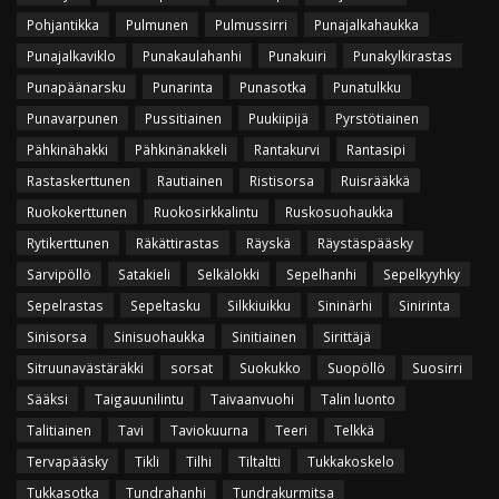
Pohjantikka
Pulmunen
Pulmussirri
Punajalkahaukka
Punajalkaviklo
Punakaulahanhi
Punakuiri
Punakylkirastas
Punapäänarsku
Punarinta
Punasotka
Punatulkku
Punavarpunen
Pussitiainen
Puukiipijä
Pyrstötiainen
Pähkinähakki
Pähkinänakkeli
Rantakurvi
Rantasipi
Rastaskerttunen
Rautiainen
Ristisorsa
Ruisrääkkä
Ruokokerttunen
Ruokosirkkalintu
Ruskosuohaukka
Rytikerttunen
Räkättirastas
Räyskä
Räystäspääsky
Sarvipöllö
Satakieli
Selkälokki
Sepelhanhi
Sepelkyyhky
Sepelrastas
Sepeltasku
Silkkiuikku
Sininärhi
Sinirinta
Sinisorsa
Sinisuohaukka
Sinitiainen
Sirittäjä
Sitruunavästäräkki
sorsat
Suokukko
Suopöllö
Suosirri
Sääksi
Taigauunilintu
Taivaanvuohi
Talin luonto
Talitiainen
Tavi
Taviokuurna
Teeri
Telkkä
Tervapääsky
Tikli
Tilhi
Tiltaltti
Tukkakoskelo
Tukkasotka
Tundrahanhi
Tundrakurmitsa