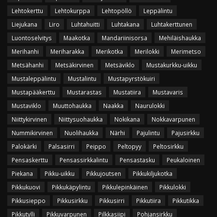
Lehtokerttu
Lehtokurppa
Lehtopöllö
Leppälintu
Liejukana
Liro
Luhtahuitti
Luhtakana
Luhtakerttunen
Luontoselvitys
Maakotka
Mandariinisorsa
Mehiläishaukka
Merihanhi
Meriharakka
Merikotka
Merilokki
Merimetso
Metsähanhi
Metsäkirvinen
Metsäviklo
Mustakurkku-uikku
Mustaleppälintu
Mustalintu
Mustapyrstökuiri
Mustapääkerttu
Mustarastas
Mustatiira
Mustavaris
Mustaviklo
Muuttohaukka
Naakka
Naurulokki
Niittykirvinen
Niittysuohaukka
Nokikana
Nokkavarpunen
Nummikirvinen
Nuolihaukka
Närhi
Pajulintu
Pajusirkku
Palokärki
Palsasirri
Peippo
Peltopyy
Peltosirkku
Pensaskerttu
Pensassirkkalintu
Pensastasku
Peukaloinen
Piekana
Pikku-uikku
Pikkujoutsen
Pikkukiljukotka
Pikkukuovi
Pikkukäpylintu
Pikkulepinkäinen
Pikkulokki
Pikkusieppo
Pikkusirkku
Pikkusirri
Pikkutiira
Pikkutikka
Pikkutylli
Pikkuvarpunen
Pilkkasiipi
Pohjansirkku