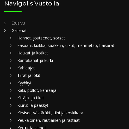
Navigoi sivustolla
Etusivu
Galleriat
Hanhet, joutsenet, sorsat
Fasaani, kuikka, kaakkuri, uikut, merimetso, haikarat
Haukat ja kotkat
Rantakanat ja kurki
Kahlaajat
Tiirat ja lokit
Kyyhkyt
Käki, pöllöt, kehrääjä
Kiitäjät ja tikat
Kiurut ja pääskyt
Kirviset, västäräkit, tilhi ja koskikara
Peukaloinen, rautiainen ja rastaat
Kertut ja siepot