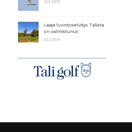
12.5.2019
Laaja luontoselvitys Talista
on valmistunut
20.3.2019