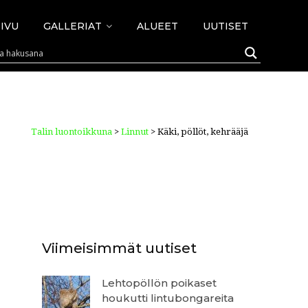
IVU
GALLERIAT
ALUEET
UUTISET
Talin luontoikkuna
>
Linnut
>
Käki, pöllöt, kehrääjä
Viimeisimmät uutiset
Lehtopöllön poikaset
houkutti lintubongareita