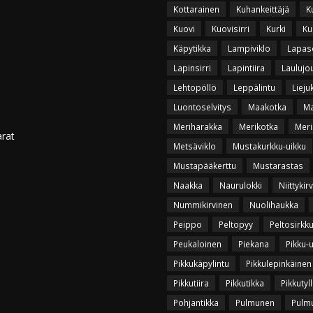
Kottarainen
Kuhankeittäjä
K
Kuovi
Kuovisirri
Kurki
Ku
Käpytikka
Lampiviklo
Lapas
Lapinsirri
Lapintiira
Laulujo
Lehtopöllö
Leppälintu
Lieju
Luontoselvitys
Maakotka
Ma
Meriharakka
Merikotka
Meri
arat
Metsäviklo
Mustakurkku-uikku
Mustapääkerttu
Mustarastas
Naakka
Naurulokki
Niittykir
Nummikirvinen
Nuolihaukka
Peippo
Peltopyy
Peltosirkk
Peukaloinen
Piekana
Pikku-
Pikkukäpylintu
Pikkulepinkäinen
Pikkutiira
Pikkutikka
Pikkutyll
Pohjantikka
Pulmunen
Pulmu