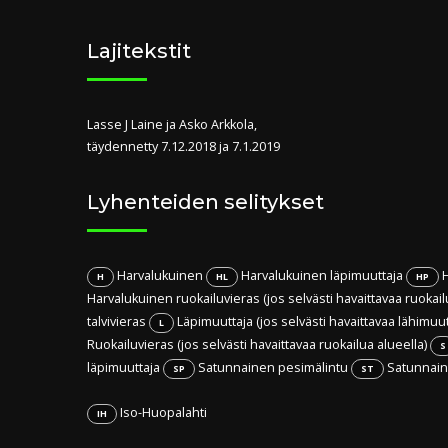
Lajitekstit
Lasse J Laine ja Asko Arkkola,
täydennetty 7.12.2018 ja 7.1.2019
Lyhenteiden selitykset
Harvalukuinen
Harvalukuinen läpimuuttaja
H
H
HL
HP
Harvalukuinen ruokailuvieras (jos selvästi havaittavaa ruokail
talvivieras
Läpimuuttaja (jos selvästi havaittavaa lähimuu
L
Ruokailuvieras (jos selvästi havaittavaa ruokailua alueella)
S
läpimuuttaja
Satunnainen pesimälintu
Satunnaine
SP
ST
Iso-Huopalahti
IH