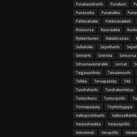
Punakaulahanhi
Punakuiri
P
Punasotka
Punatulkku
Puna
Pähkinähakki
Pähkinänakkeli
Ristisorsa
Ruisrääkkä
Ruok
Rytikerttunen
Räkättirastas
Selkälokki
Sepelhanhi
Sepel
Sininärhi
Sinirinta
Sinisorsa
Sitruunavästäräkki
sorsat
S
Taigauunilintu
Taivaanvuohi
Telkkä
Tervapääsky
Tikli
Tundrahanhi
Tundrakurmitsa
Tunturikiuru
Tunturipöllö
Tu
Törmäpääsky
Töyhtöhyyppä
Valkoposkihanhi
Valkoselkätikk
Varpushaukka
Varpuspöllö
Viiksitimali
Viirupöllö
Viitak