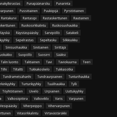
unakylkirastas
Punapäänarsku
Punarinta
varpunen
Pussitiainen
Puukiipijä
Pyrstötiainen
Rantakurvi
Rantasipi
Rastaskerttunen
Rautiainen
okerttunen
Ruokosirkkalintu
Ruskosuohaukka
Räyskä
Räystäspääsky
Sarvipöllö
Satakieli
kyyhky
Sepelrastas
Sepeltasku
Silkkiuikku
Sinisuohaukka
Sinitiainen
Sirittäjä
uokukko
Suopöllö
Suosirri
Sääksi
Talin luonto
Talitiainen
Tavi
Taviokuurna
Teeri
Tilhi
Tiltaltti
Tukkakoskelo
Tukkasotka
Tundrametsähanhi
Tundraurpiainen
Tunturihaukka
rkinkyyhky
Turturikyyhky
Tuulihaukka
Tylli
Töyhtötiainen
Uivelo
Urpiainen
Uuttukyyhky
a
Valkosiipitiira
Valkoviklo
Varis
Varpunen
Vesipääsky
Viherpeippo
Vihervarpunen
erttunen
Viitasirkkalintu
Virtavästäräkki