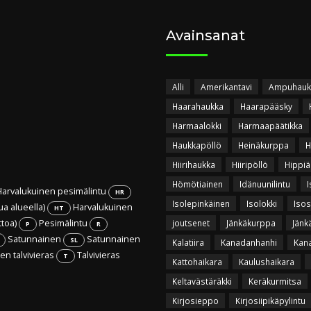
Avainsanat
Alli
Amerikantavi
Ampuhauk
Haarahaukka
Haarapääsky
Harmaalokki
Harmaapäätikka
Haukkapöllö
Heinäkurppa
H
Hiirihaukka
Hiiripöllö
Hippiä
Hömötiainen
Idänuunilintu
I
arvalukuinen pesimälintu
HR
Isolepinkäinen
Isolokki
Isos
ua alueella)
Harvalukuinen
HT
ttoa)
Pesimälintu
joutsenet
Jänkäkurppa
Jänk
P
R
Satunnainen
Satunnainen
SL
Kalatiira
Kanadanhanhi
Kan
n talvivieras
Talvivieras
T
Kattohaikara
Kaulushaikara
Keltavästäräkki
Keräkurmitsa
Kirjosieppo
Kirjosiipikäpylintu