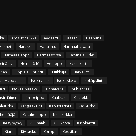
ka
Arosuohaukka
Avosetti
Fasaani
Haapana
Hanhet
Harakka
Harjalintu
Harmaahaikara
Harmaasieppo
Harmaasorsa
Harvinaisuudet
einätavi
Helmipöllö
Hemppo
Hernekerttu
inen
Hippiäisuunilintu
Huuhkaja
Härkälintu
so-Huopalahti
Isokirvinen
Isokoskelo
Isokäpylintu
irri
Isovesipääsky
Jalohaikara
Jouhisorsa
äsirriäinen
Järripeippo
Kaakkuri
Kalalokki
ahaukka
Kangaskiuru
Kapustarinta
Karikukko
Kehrääjä
Keltahemppo
Keltasirkku
Kesykyyhky
Kiljuhanhi
Kiljukotka
Kirjokerttu
Kiuru
Kivitasku
Korppi
Koskikara