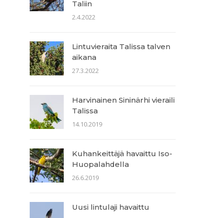
Taliin
2.4.2022
Lintuvieraita Talissa talven
aikana
27.3.2022
Harvinainen Sininärhi vieraili
Talissa
14.10.2019
Kuhankeittäjä havaittu Iso-
Huopalahdella
26.6.2019
Uusi lintulaji havaittu