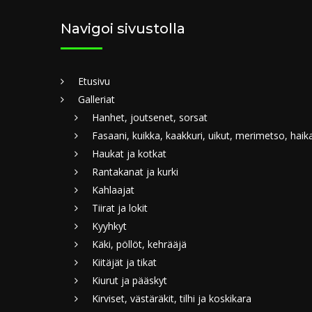
Navigoi sivustolla
Etusivu
Galleriat
Hanhet, joutsenet, sorsat
Fasaani, kuikka, kaakkuri, uikut, merimetso, haik
Haukat ja kotkat
Rantakanat ja kurki
Kahlaajat
Tiirat ja lokit
Kyyhkyt
Käki, pöllöt, kehrääjä
Kiitäjät ja tikat
Kiurut ja pääskyt
Kirviset, västäräkit, tilhi ja koskikara