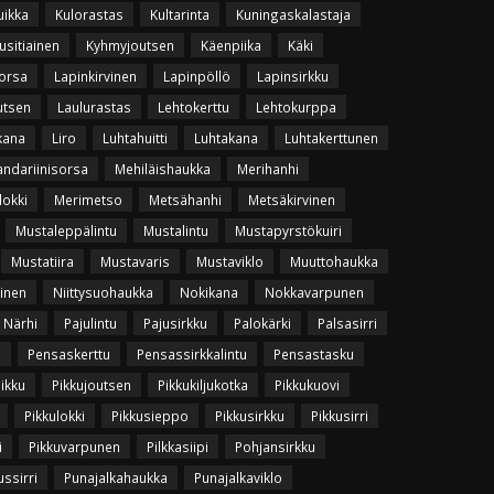
uikka
Kulorastas
Kultarinta
Kuningaskalastaja
usitiainen
Kyhmyjoutsen
Käenpiika
Käki
orsa
Lapinkirvinen
Lapinpöllö
Lapinsirkku
utsen
Laulurastas
Lehtokerttu
Lehtokurppa
kana
Liro
Luhtahuitti
Luhtakana
Luhtakerttunen
ndariinisorsa
Mehiläishaukka
Merihanhi
lokki
Merimetso
Metsähanhi
Metsäkirvinen
Mustaleppälintu
Mustalintu
Mustapyrstökuiri
Mustatiira
Mustavaris
Mustaviklo
Muuttohaukka
vinen
Niittysuohaukka
Nokikana
Nokkavarpunen
Närhi
Pajulintu
Pajusirkku
Palokärki
Palsasirri
u
Pensaskerttu
Pensassirkkalintu
Pensastasku
uikku
Pikkujoutsen
Pikkukiljukotka
Pikkukuovi
Pikkulokki
Pikkusieppo
Pikkusirkku
Pikkusirri
i
Pikkuvarpunen
Pilkkasiipi
Pohjansirkku
ssirri
Punajalkahaukka
Punajalkaviklo