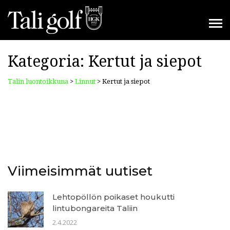
Kategoria:
Kertut ja siepot
Talin luontoikkuna
>
Linnut
>
Kertut ja siepot
Viimeisimmät uutiset
Lehtopöllön poikaset houkutti
lintubongareita Taliin
2.4.2022