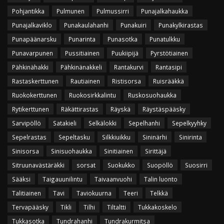
Pohjantikka
Pulmunen
Pulmussirri
Punajalkahaukka
Punajalkaviklo
Punakaulahanhi
Punakuiri
Punakylkirastas
Punapäänarsku
Punarinta
Punasotka
Punatulkku
Punavarpunen
Pussitiainen
Puukiipijä
Pyrstötiainen
Pähkinähakki
Pähkinänakkeli
Rantakurvi
Rantasipi
Rastaskerttunen
Rautiainen
Ristisorsa
Ruisrääkkä
Ruokokerttunen
Ruokosirkkalintu
Ruskosuohaukka
Rytikerttunen
Räkättirastas
Räyskä
Räystäspääsky
Sarvipöllö
Satakieli
Selkälokki
Sepelhanhi
Sepelkyyhky
Sepelrastas
Sepeltasku
Silkkiuikku
Sininärhi
Sinirinta
Sinisorsa
Sinisuohaukka
Sinitiainen
Sirittäjä
Sitruunavästäräkki
sorsat
Suokukko
Suopöllö
Suosirri
Sääksi
Taigauunilintu
Taivaanvuohi
Talin luonto
Talitiainen
Tavi
Taviokuurna
Teeri
Telkkä
Tervapääsky
Tikli
Tilhi
Tiltaltti
Tukkakoskelo
Tukkasotka
Tundrahanhi
Tundrakurmitsa