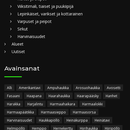
Viiksitimali, tiaiset ja puukiipijä
Lepinkäiset, varikset ja kottarainen
Varpuset ja peipot
Sirkut
Harvinaisuudet
Alueet
Uutiset
Avainsanat
Alli
Amerikantavi
Ampuhaukka
Arosuohaukka
Avosetti
Fasaani
Haapana
Haarahaukka
Haarapääsky
Hanhet
Harakka
Harjalintu
Harmaahaikara
Harmaalokki
Harmaapäätikka
Harmaasieppo
Harmaasorsa
Harvinaisuudet
Haukkapöllö
Heinäkurppa
Heinätavi
Helmipöllö
Hemppo
Hernekerttu
Hiirihaukka
Hiiripöllö