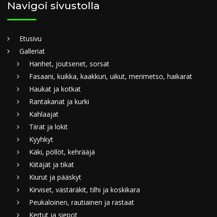
Navigoi sivustolla
Etusivu
Galleriat
Hanhet, joutsenet, sorsat
Fasaani, kuikka, kaakkuri, uikut, merimetso, haikarat
Haukat ja kotkat
Rantakanat ja kurki
Kahlaajat
Tiirat ja lokit
Kyyhkyt
Käki, pöllöt, kehrääjä
Kiitäjät ja tikat
Kiurut ja pääskyt
Kirviset, västäräkit, tilhi ja koskikara
Peukaloinen, rautiainen ja rastaat
Kertut ja siepot