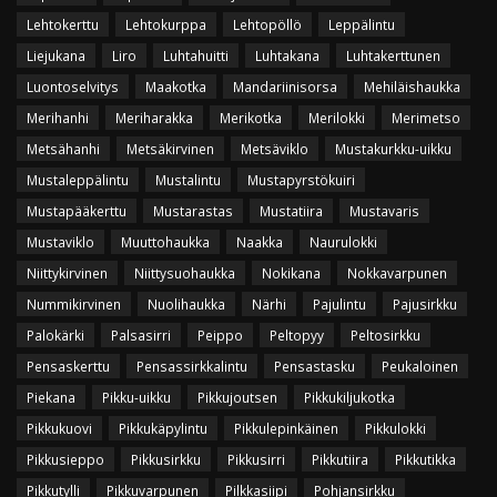
Lehtokerttu
Lehtokurppa
Lehtopöllö
Leppälintu
Liejukana
Liro
Luhtahuitti
Luhtakana
Luhtakerttunen
Luontoselvitys
Maakotka
Mandariinisorsa
Mehiläishaukka
Merihanhi
Meriharakka
Merikotka
Merilokki
Merimetso
Metsähanhi
Metsäkirvinen
Metsäviklo
Mustakurkku-uikku
Mustaleppälintu
Mustalintu
Mustapyrstökuiri
Mustapääkerttu
Mustarastas
Mustatiira
Mustavaris
Mustaviklo
Muuttohaukka
Naakka
Naurulokki
Niittykirvinen
Niittysuohaukka
Nokikana
Nokkavarpunen
Nummikirvinen
Nuolihaukka
Närhi
Pajulintu
Pajusirkku
Palokärki
Palsasirri
Peippo
Peltopyy
Peltosirkku
Pensaskerttu
Pensassirkkalintu
Pensastasku
Peukaloinen
Piekana
Pikku-uikku
Pikkujoutsen
Pikkukiljukotka
Pikkukuovi
Pikkukäpylintu
Pikkulepinkäinen
Pikkulokki
Pikkusieppo
Pikkusirkku
Pikkusirri
Pikkutiira
Pikkutikka
Pikkutylli
Pikkuvarpunen
Pilkkasiipi
Pohjansirkku