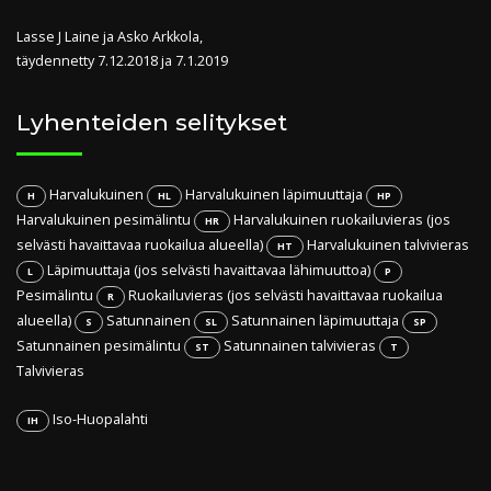
Lasse J Laine ja Asko Arkkola,
täydennetty 7.12.2018 ja 7.1.2019
Lyhenteiden selitykset
Harvalukuinen
Harvalukuinen läpimuuttaja
H
HL
HP
Harvalukuinen pesimälintu
Harvalukuinen ruokailuvieras (jos
HR
selvästi havaittavaa ruokailua alueella)
Harvalukuinen talvivieras
HT
Läpimuuttaja (jos selvästi havaittavaa lähimuuttoa)
L
P
Pesimälintu
Ruokailuvieras (jos selvästi havaittavaa ruokailua
R
alueella)
Satunnainen
Satunnainen läpimuuttaja
S
SL
SP
Satunnainen pesimälintu
Satunnainen talvivieras
ST
T
Talvivieras
Iso-Huopalahti
IH