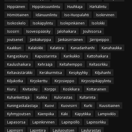
Hippiäinen
Hippiäisuunilintu
Huuhkaja
Härkälintu
Hömötiainen
Idänuunilintu
Iso-Huopalahti
Isokirvinen
Isokoskelo
Isokäpylintu
Isolepinkäinen
Isolokki
Isosirri
Isovesipääsky
Jalohaikara
Jouhisorsa
joutsenet
Jänkäkurppa
Jänkäsirriäinen
Järripeippo
Kaakkuri
Kalalokki
Kalatiira
Kanadanhanhi
Kanahaukka
Kangaskiuru
Kapustarinta
Karikukko
Kattohaikara
Kaulushaikara
Kehrääjä
Keltahemppo
Keltasirkku
Keltavästäräkki
Keräkurmitsa
Kesykyyhky
Kiljuhanhi
Kiljukotka
Kirjokerttu
Kirjosieppo
Kirjosiipikäpylintu
Kiuru
Kivitasku
Korppi
Koskikara
Kottarainen
Kuhankeittäjä
Kuikka
Kulorastas
Kultarinta
Kuningaskalastaja
Kuovi
Kuovisirri
Kurki
Kuusitiainen
Kyhmyjoutsen
Käenpiika
Käki
Käpytikka
Lampiviklo
Lapasorsa
Lapinkirvinen
Lapinpöllö
Lapinsirkku
Lapinsirri
Lapintiira
Laulujoutsen
Laulurastas