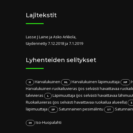
Lajitekstit
Lasse J Laine ja Asko Arkkola,
täydennetty 7.12.2018 ja 7.1.2019
Lyhenteiden selitykset
Harvalukuinen
Harvalukuinen läpimuuttaja
H
H
HL
HP
Harvalukuinen ruokailuvieras (jos selvästi havaittavaa ruokail
talvivieras
Läpimuuttaja (jos selvästi havaittavaa lähimuu
L
Ruokailuvieras (jos selvästi havaittavaa ruokailua alueella)
S
läpimuuttaja
Satunnainen pesimälintu
Satunnaine
SP
ST
Iso-Huopalahti
IH