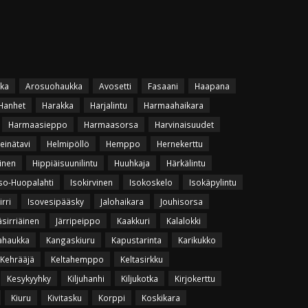
ka
Arosuohaukka
Avosetti
Fasaani
Haapana
Hanhet
Harakka
Harjalintu
Harmaahaikara
Harmaasieppo
Harmaasorsa
Harvinaisuudet
einätavi
Helmipöllö
Hemppo
Hernekerttu
inen
Hippiäisuunilintu
Huuhkaja
Härkälintu
so-Huopalahti
Isokirvinen
Isokoskelo
Isokäpylintu
irri
Isovesipääsky
Jalohaikara
Jouhisorsa
äsirriäinen
Järripeippo
Kaakkuri
Kalalokki
ahaukka
Kangaskiuru
Kapustarinta
Karikukko
Kehrääjä
Keltahemppo
Keltasirkku
Kesykyyhky
Kiljuhanhi
Kiljukotka
Kirjokerttu
Kiuru
Kivitasku
Korppi
Koskikara