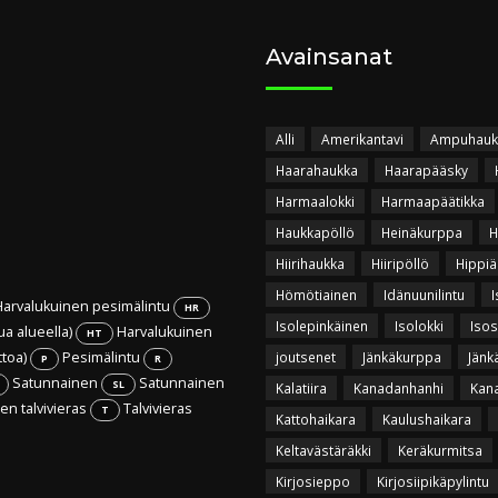
Avainsanat
Alli
Amerikantavi
Ampuhauk
Haarahaukka
Haarapääsky
Harmaalokki
Harmaapäätikka
Haukkapöllö
Heinäkurppa
H
Hiirihaukka
Hiiripöllö
Hippiä
Hömötiainen
Idänuunilintu
I
arvalukuinen pesimälintu
HR
Isolepinkäinen
Isolokki
Isos
ua alueella)
Harvalukuinen
HT
ttoa)
Pesimälintu
joutsenet
Jänkäkurppa
Jänk
P
R
Satunnainen
Satunnainen
SL
Kalatiira
Kanadanhanhi
Kan
n talvivieras
Talvivieras
T
Kattohaikara
Kaulushaikara
Keltavästäräkki
Keräkurmitsa
Kirjosieppo
Kirjosiipikäpylintu