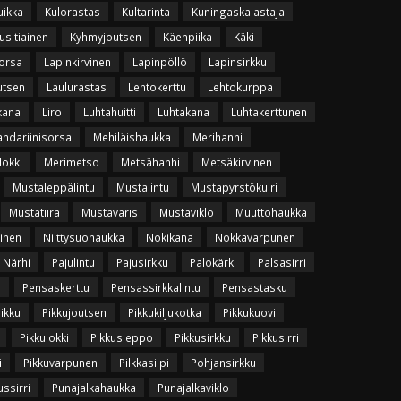
uikka
Kulorastas
Kultarinta
Kuningaskalastaja
usitiainen
Kyhmyjoutsen
Käenpiika
Käki
orsa
Lapinkirvinen
Lapinpöllö
Lapinsirkku
utsen
Laulurastas
Lehtokerttu
Lehtokurppa
kana
Liro
Luhtahuitti
Luhtakana
Luhtakerttunen
ndariinisorsa
Mehiläishaukka
Merihanhi
lokki
Merimetso
Metsähanhi
Metsäkirvinen
Mustaleppälintu
Mustalintu
Mustapyrstökuiri
Mustatiira
Mustavaris
Mustaviklo
Muuttohaukka
vinen
Niittysuohaukka
Nokikana
Nokkavarpunen
Närhi
Pajulintu
Pajusirkku
Palokärki
Palsasirri
u
Pensaskerttu
Pensassirkkalintu
Pensastasku
uikku
Pikkujoutsen
Pikkukiljukotka
Pikkukuovi
Pikkulokki
Pikkusieppo
Pikkusirkku
Pikkusirri
i
Pikkuvarpunen
Pilkkasiipi
Pohjansirkku
ssirri
Punajalkahaukka
Punajalkaviklo