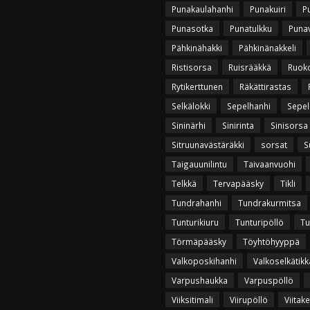
Punakaulahanhi
Punakuiri
P
Punasotka
Punatulkku
Puna
Pähkinähakki
Pähkinänakkeli
Ristisorsa
Ruisrääkkä
Ruok
Rytikerttunen
Räkättirastas
Selkälokki
Sepelhanhi
Sepel
Sininärhi
Sinirinta
Sinisorsa
Sitruunavästäräkki
sorsat
S
Taigauunilintu
Taivaanvuohi
Telkkä
Tervapääsky
Tikli
Tundrahanhi
Tundrakurmitsa
Tunturikiuru
Tunturipöllö
Tu
Törmäpääsky
Töyhtöhyyppä
Valkoposkihanhi
Valkoselkätikk
Varpushaukka
Varpuspöllö
Viiksitimali
Viirupöllö
Viitak