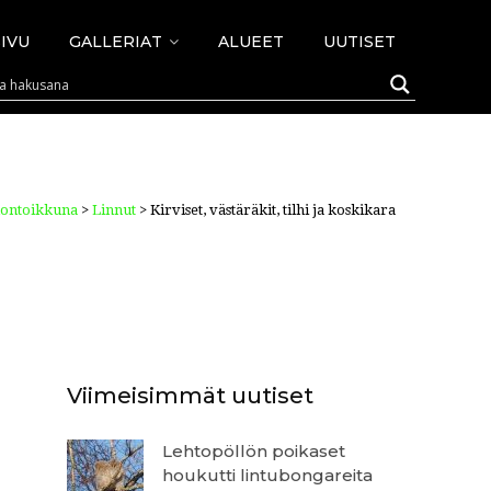
IVU
GALLERIAT
ALUEET
UUTISET
uontoikkuna
>
Linnut
>
Kirviset, västäräkit, tilhi ja koskikara
Viimeisimmät uutiset
Lehtopöllön poikaset
houkutti lintubongareita