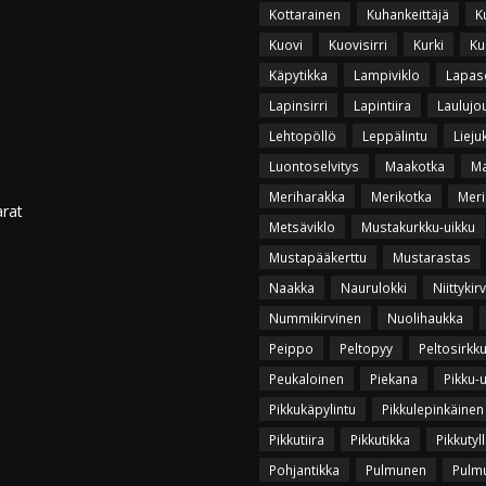
Kottarainen
Kuhankeittäjä
K
Kuovi
Kuovisirri
Kurki
Ku
Käpytikka
Lampiviklo
Lapas
Lapinsirri
Lapintiira
Laulujo
Lehtopöllö
Leppälintu
Lieju
Luontoselvitys
Maakotka
Ma
Meriharakka
Merikotka
Meri
arat
Metsäviklo
Mustakurkku-uikku
Mustapääkerttu
Mustarastas
Naakka
Naurulokki
Niittykir
Nummikirvinen
Nuolihaukka
Peippo
Peltopyy
Peltosirkk
Peukaloinen
Piekana
Pikku-
Pikkukäpylintu
Pikkulepinkäinen
Pikkutiira
Pikkutikka
Pikkutyll
Pohjantikka
Pulmunen
Pulmu