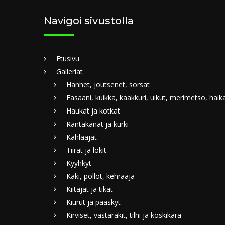
Navigoi sivustolla
Etusivu
Galleriat
Hanhet, joutsenet, sorsat
Fasaani, kuikka, kaakkuri, uikut, merimetso, haik
Haukat ja kotkat
Rantakanat ja kurki
Kahlaajat
Tiirat ja lokit
Kyyhkyt
Käki, pöllöt, kehrääjä
Kiitäjät ja tikat
Kiurut ja pääskyt
Kirviset, västäräkit, tilhi ja koskikara