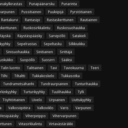
unakylkirastas
Punapäänarsku
Punarinta
varpunen
Pussitiainen
Puukiipijä
Pyrstötiainen
Rantakurvi
Rantasipi
Rastaskerttunen
Rautiainen
okerttunen
Ruokosirkkalintu
Ruskosuohaukka
Räyskä
Räystäspääsky
Sarvipöllö
Satakieli
kyyhky
Sepelrastas
Sepeltasku
Silkkiuikku
Sinisuohaukka
Sinitiainen
Sirittäjä
uokukko
Suopöllö
Suosirri
Sääksi
Talin luonto
Talitiainen
Tavi
Taviokuurna
Teeri
Tilhi
Tiltaltti
Tukkakoskelo
Tukkasotka
Tundrametsähanhi
Tundraurpiainen
Tunturihaukka
rkinkyyhky
Turturikyyhky
Tuulihaukka
Tylli
Töyhtötiainen
Uivelo
Urpiainen
Uuttukyyhky
a
Valkosiipitiira
Valkoviklo
Varis
Varpunen
Vesipääsky
Viherpeippo
Vihervarpunen
erttunen
Viitasirkkalintu
Virtavästäräkki