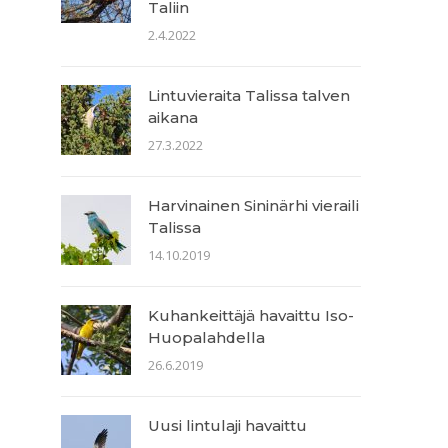
Taliin
2.4.2022
Lintuvieraita Talissa talven
aikana
27.3.2022
Harvinainen Sininärhi vieraili
Talissa
14.10.2019
Kuhankeittäjä havaittu Iso-
Huopalahdella
26.6.2019
Uusi lintulaji havaittu