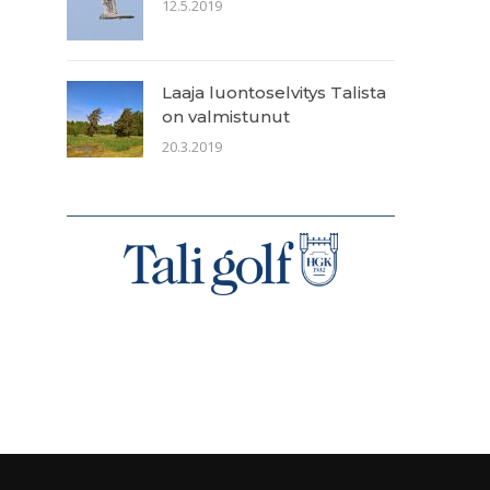
12.5.2019
Laaja luontoselvitys Talista
on valmistunut
20.3.2019