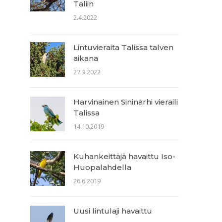
Taliin
2.4.2022
Lintuvieraita Talissa talven
aikana
27.3.2022
Harvinainen Sininärhi vieraili
Talissa
14.10.2019
Kuhankeittäjä havaittu Iso-
Huopalahdella
26.6.2019
Uusi lintulaji havaittu