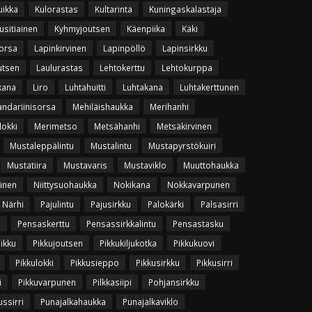
uikka
Kulorastas
Kultarinta
Kuningaskalastaja
usitiainen
Kyhmyjoutsen
Käenpiika
Käki
orsa
Lapinkirvinen
Lapinpöllö
Lapinsirkku
utsen
Laulurastas
Lehtokerttu
Lehtokurppa
kana
Liro
Luhtahuitti
Luhtakana
Luhtakerttunen
ndariinisorsa
Mehiläishaukka
Merihanhi
lokki
Merimetso
Metsähanhi
Metsäkirvinen
Mustaleppälintu
Mustalintu
Mustapyrstökuiri
Mustatiira
Mustavaris
Mustaviklo
Muuttohaukka
vinen
Niittysuohaukka
Nokikana
Nokkavarpunen
Närhi
Pajulintu
Pajusirkku
Palokärki
Palsasirri
u
Pensaskerttu
Pensassirkkalintu
Pensastasku
uikku
Pikkujoutsen
Pikkukiljukotka
Pikkukuovi
Pikkulokki
Pikkusieppo
Pikkusirkku
Pikkusirri
i
Pikkuvarpunen
Pilkkasiipi
Pohjansirkku
ssirri
Punajalkahaukka
Punajalkaviklo