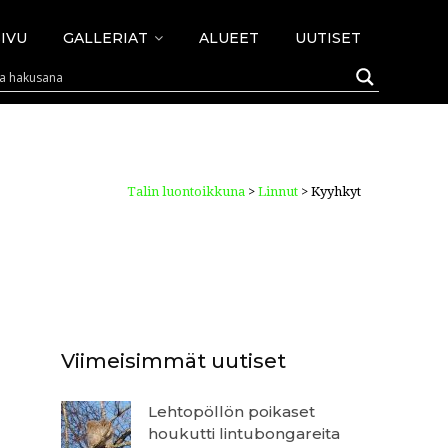
IVU
GALLERIAT
ALUEET
UUTISET
Talin luontoikkuna
>
Linnut
>
Kyyhkyt
Viimeisimmät uutiset
Lehtopöllön poikaset
houkutti lintubongareita