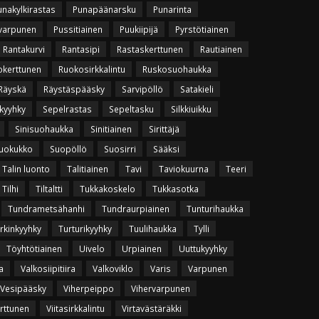
unakylkirastas
Punapäänarsku
Punarinta
varpunen
Pussitiainen
Puukiipijä
Pyrstötiainen
Rantakurvi
Rantasipi
Rastaskerttunen
Rautiainen
okerttunen
Ruokosirkkalintu
Ruskosuohaukka
Räyskä
Räystäspääsky
Sarvipöllö
Satakieli
kyyhky
Sepelrastas
Sepeltasku
Silkkiuikku
Sinisuohaukka
Sinitiainen
Sirittäjä
uokukko
Suopöllö
Suosirri
Sääksi
Talin luonto
Talitiainen
Tavi
Taviokuurna
Teeri
Tilhi
Tiltaltti
Tukkakoskelo
Tukkasotka
Tundrametsähanhi
Tundraurpiainen
Tunturihaukka
rkinkyyhky
Turturikyyhky
Tuulihaukka
Tylli
Töyhtötiainen
Uivelo
Urpiainen
Uuttukyyhky
a
Valkosiipitiira
Valkoviklo
Varis
Varpunen
Vesipääsky
Viherpeippo
Vihervarpunen
erttunen
Viitasirkkalintu
Virtavästäräkki