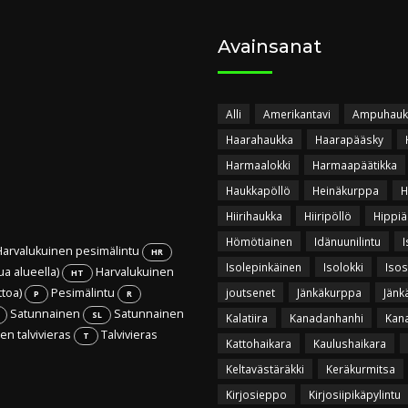
Avainsanat
Alli
Amerikantavi
Ampuhauk
Haarahaukka
Haarapääsky
Harmaalokki
Harmaapäätikka
Haukkapöllö
Heinäkurppa
H
Hiirihaukka
Hiiripöllö
Hippiä
Hömötiainen
Idänuunilintu
I
arvalukuinen pesimälintu
HR
Isolepinkäinen
Isolokki
Isos
ua alueella)
Harvalukuinen
HT
ttoa)
Pesimälintu
joutsenet
Jänkäkurppa
Jänk
P
R
Satunnainen
Satunnainen
SL
Kalatiira
Kanadanhanhi
Kan
n talvivieras
Talvivieras
T
Kattohaikara
Kaulushaikara
Keltavästäräkki
Keräkurmitsa
Kirjosieppo
Kirjosiipikäpylintu