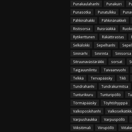
Punakaulahanhi
Punakuiri
P
Punasotka
Punatulkku
Puna
Pähkinähakki
Pähkinänakkeli
Ristisorsa
Ruisrääkkä
Ruok
Rytikerttunen
Räkättirastas
Selkälokki
Sepelhanhi
Sepel
Sininärhi
Sinirinta
Sinisorsa
Sitruunavästäräkki
sorsat
S
Taigauunilintu
Taivaanvuohi
Telkkä
Tervapääsky
Tikli
Tundrahanhi
Tundrakurmitsa
Tunturikiuru
Tunturipöllö
Tu
Törmäpääsky
Töyhtöhyyppä
Valkoposkihanhi
Valkoselkätikk
Varpushaukka
Varpuspöllö
Viiksitimali
Viirupöllö
Viitak