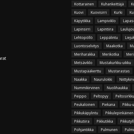
Kottarainen
Kuhankeittäjä
K
Kuovi
Kuovisirri
Kurki
Ku
Käpytikka
Lampiviklo
Lapas
Lapinsirri
Lapintiira
Laulujo
Lehtopöllö
Leppälintu
Lieju
Luontoselvitys
Maakotka
Ma
Meriharakka
Merikotka
Meri
arat
Metsäviklo
Mustakurkku-uikku
Mustapääkerttu
Mustarastas
Naakka
Naurulokki
Niittykir
Nummikirvinen
Nuolihaukka
Peippo
Peltopyy
Peltosirkk
Peukaloinen
Piekana
Pikku-
Pikkukäpylintu
Pikkulepinkäinen
Pikkutiira
Pikkutikka
Pikkutyll
Pohjantikka
Pulmunen
Pulmu