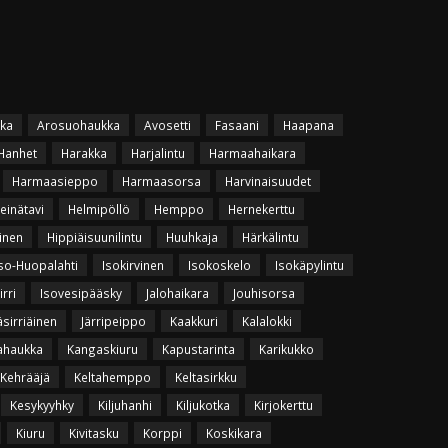
ka
Arosuohaukka
Avosetti
Fasaani
Haapana
Hanhet
Harakka
Harjalintu
Harmaahaikara
Harmaasieppo
Harmaasorsa
Harvinaisuudet
einätavi
Helmipöllö
Hemppo
Hernekerttu
inen
Hippiäisuunilintu
Huuhkaja
Härkälintu
so-Huopalahti
Isokirvinen
Isokoskelo
Isokäpylintu
irri
Isovesipääsky
Jalohaikara
Jouhisorsa
äsirriäinen
Järripeippo
Kaakkuri
Kalalokki
ahaukka
Kangaskiuru
Kapustarinta
Karikukko
Kehrääjä
Keltahemppo
Keltasirkku
Kesykyyhky
Kiljuhanhi
Kiljukotka
Kirjokerttu
Kiuru
Kivitasku
Korppi
Koskikara