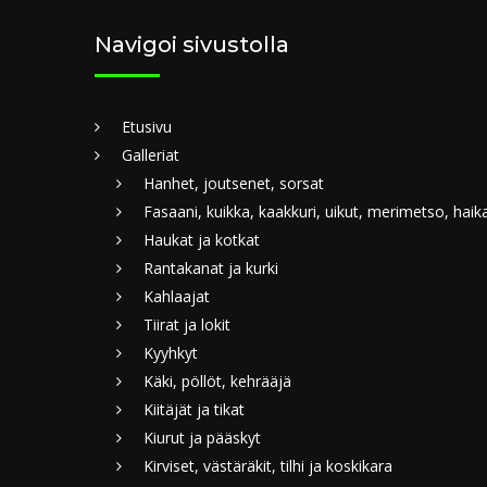
Navigoi sivustolla
Etusivu
Galleriat
Hanhet, joutsenet, sorsat
Fasaani, kuikka, kaakkuri, uikut, merimetso, haik
Haukat ja kotkat
Rantakanat ja kurki
Kahlaajat
Tiirat ja lokit
Kyyhkyt
Käki, pöllöt, kehrääjä
Kiitäjät ja tikat
Kiurut ja pääskyt
Kirviset, västäräkit, tilhi ja koskikara