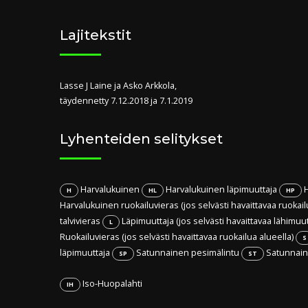
Lajitekstit
Lasse J Laine ja Asko Arkkola,
täydennetty 7.12.2018 ja 7.1.2019
Lyhenteiden selitykset
Harvalukuinen
Harvalukuinen läpimuuttaja
H
H
HL
HP
Harvalukuinen ruokailuvieras (jos selvästi havaittavaa ruokail
talvivieras
Läpimuuttaja (jos selvästi havaittavaa lähimuu
L
Ruokailuvieras (jos selvästi havaittavaa ruokailua alueella)
S
läpimuuttaja
Satunnainen pesimälintu
Satunnaine
SP
ST
Iso-Huopalahti
IH