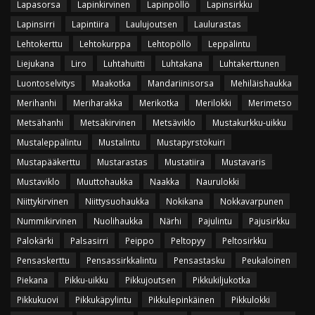
Lapasorsa
Lapinkirvinen
Lapinpöllö
Lapinsirkku
Lapinsirri
Lapintiira
Laulujoutsen
Laulurastas
Lehtokerttu
Lehtokurppa
Lehtopöllö
Leppälintu
Liejukana
Liro
Luhtahuitti
Luhtakana
Luhtakerttunen
Luontoselvitys
Maakotka
Mandariinisorsa
Mehiläishaukka
Merihanhi
Meriharakka
Merikotka
Merilokki
Merimetso
Metsähanhi
Metsäkirvinen
Metsäviklo
Mustakurkku-uikku
Mustaleppälintu
Mustalintu
Mustapyrstökuiri
Mustapääkerttu
Mustarastas
Mustatiira
Mustavaris
Mustaviklo
Muuttohaukka
Naakka
Naurulokki
Niittykirvinen
Niittysuohaukka
Nokikana
Nokkavarpunen
Nummikirvinen
Nuolihaukka
Närhi
Pajulintu
Pajusirkku
Palokärki
Palsasirri
Peippo
Peltopyy
Peltosirkku
Pensaskerttu
Pensassirkkalintu
Pensastasku
Peukaloinen
Piekana
Pikku-uikku
Pikkujoutsen
Pikkukiljukotka
Pikkukuovi
Pikkukäpylintu
Pikkulepinkäinen
Pikkulokki