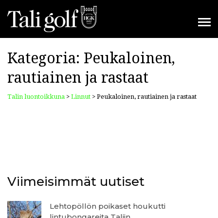
Kategoria:
Peukaloinen,
rautiainen ja rastaat
Talin luontoikkuna
>
Linnut
>
Peukaloinen, rautiainen ja rastaat
Viimeisimmät uutiset
Lehtopöllön poikaset houkutti
lintubongareita Taliin