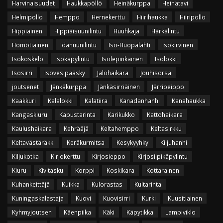
Harvinaisuudet
Haukkapöllö
Heinäkurppa
Heinätavi
Helmipöllö
Hemppo
Hernekerttu
Hiirihaukka
Hiiripöllö
Hippiäinen
Hippiäisuunilintu
Huuhkaja
Härkälintu
Hömötiainen
Idänuunilintu
Iso-Huopalahti
Isokirvinen
Isokoskelo
Isokäpylintu
Isolepinkäinen
Isolokki
Isosirri
Isovesipääsky
Jalohaikara
Jouhisorsa
joutsenet
Jänkäkurppa
Jänkäsirriäinen
Järripeippo
Kaakkuri
Kalalokki
Kalatiira
Kanadanhanhi
Kanahaukka
Kangaskiuru
Kapustarinta
Karikukko
Kattohaikara
Kaulushaikara
Kehrääjä
Keltahemppo
Keltasirkku
Keltavästäräkki
Keräkurmitsa
Kesykyyhky
Kiljuhanhi
Kiljukotka
Kirjokerttu
Kirjosieppo
Kirjosiipikäpylintu
Kiuru
Kivitasku
Korppi
Koskikara
Kottarainen
Kuhankeittäjä
Kuikka
Kulorastas
Kultarinta
Kuningaskalastaja
Kuovi
Kuovisirri
Kurki
Kuusitiainen
Kyhmyjoutsen
Käenpiika
Käki
Käpytikka
Lampiviklo