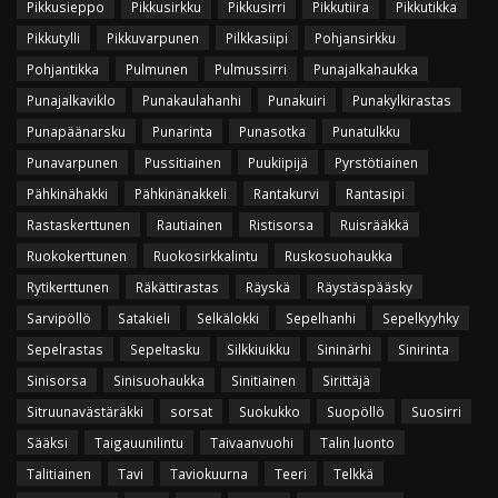
Pikkusieppo
Pikkusirkku
Pikkusirri
Pikkutiira
Pikkutikka
Pikkutylli
Pikkuvarpunen
Pilkkasiipi
Pohjansirkku
Pohjantikka
Pulmunen
Pulmussirri
Punajalkahaukka
Punajalkaviklo
Punakaulahanhi
Punakuiri
Punakylkirastas
Punapäänarsku
Punarinta
Punasotka
Punatulkku
Punavarpunen
Pussitiainen
Puukiipijä
Pyrstötiainen
Pähkinähakki
Pähkinänakkeli
Rantakurvi
Rantasipi
Rastaskerttunen
Rautiainen
Ristisorsa
Ruisrääkkä
Ruokokerttunen
Ruokosirkkalintu
Ruskosuohaukka
Rytikerttunen
Räkättirastas
Räyskä
Räystäspääsky
Sarvipöllö
Satakieli
Selkälokki
Sepelhanhi
Sepelkyyhky
Sepelrastas
Sepeltasku
Silkkiuikku
Sininärhi
Sinirinta
Sinisorsa
Sinisuohaukka
Sinitiainen
Sirittäjä
Sitruunavästäräkki
sorsat
Suokukko
Suopöllö
Suosirri
Sääksi
Taigauunilintu
Taivaanvuohi
Talin luonto
Talitiainen
Tavi
Taviokuurna
Teeri
Telkkä