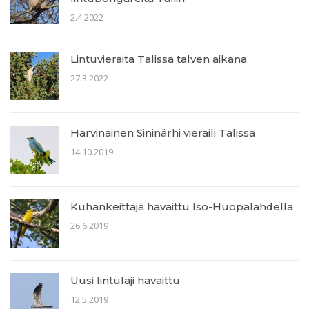
2.4.2022
Lintuvieraita Talissa talven aikana
27.3.2022
Harvinainen Sininärhi vieraili Talissa
14.10.2019
Kuhankeittäjä havaittu Iso-Huopalahdella
26.6.2019
Uusi lintulaji havaittu
12.5.2019