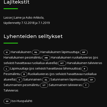
Lajitekstit
Lasse J Laine ja Asko Arkkola,
täydennetty 7.12.2018 ja 7.1.2019
Lyhenteiden selitykset
Harvalukuinen
Harvalukuinen läpimuuttaja
H
HL
HP
Harvalukuinen pesimälintu
Harvalukuinen ruokailuvieras (jos
HR
selvästi havaittavaa ruokailua alueella)
Harvalukuinen talvivieras
HT
Läpimuuttaja (jos selvästi havaittavaa lähimuuttoa)
L
P
Pesimälintu
Ruokailuvieras (jos selvästi havaittavaa ruokailua
R
alueella)
Satunnainen
Satunnainen läpimuuttaja
S
SL
SP
Satunnainen pesimälintu
Satunnainen talvivieras
ST
T
Talvivieras
Iso-Huopalahti
IH