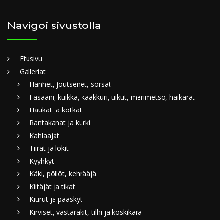
Navigoi sivustolla
Etusivu
Galleriat
Hanhet, joutsenet, sorsat
Fasaani, kuikka, kaakkuri, uikut, merimetso, haikarat
Haukat ja kotkat
Rantakanat ja kurki
Kahlaajat
Tiirat ja lokit
Kyyhkyt
Käki, pöllöt, kehrääjä
Kiitäjät ja tikat
Kiurut ja pääskyt
Kirviset, västäräkit, tilhi ja koskikara