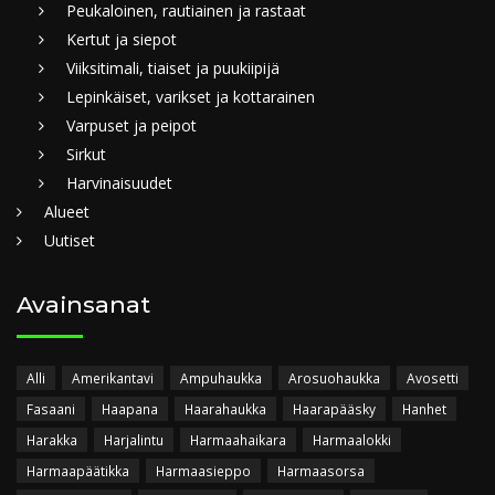
Peukaloinen, rautiainen ja rastaat
Kertut ja siepot
Viiksitimali, tiaiset ja puukiipijä
Lepinkäiset, varikset ja kottarainen
Varpuset ja peipot
Sirkut
Harvinaisuudet
Alueet
Uutiset
Avainsanat
Alli
Amerikantavi
Ampuhaukka
Arosuohaukka
Avosetti
Fasaani
Haapana
Haarahaukka
Haarapääsky
Hanhet
Harakka
Harjalintu
Harmaahaikara
Harmaalokki
Harmaapäätikka
Harmaasieppo
Harmaasorsa