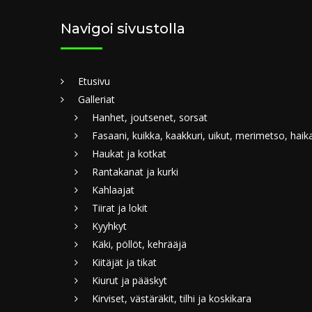
Navigoi sivustolla
Etusivu
Galleriat
Hanhet, joutsenet, sorsat
Fasaani, kuikka, kaakkuri, uikut, merimetso, haik
Haukat ja kotkat
Rantakanat ja kurki
Kahlaajat
Tiirat ja lokit
Kyyhkyt
Käki, pöllöt, kehrääjä
Kiitäjät ja tikat
Kiurut ja pääskyt
Kirviset, västäräkit, tilhi ja koskikara