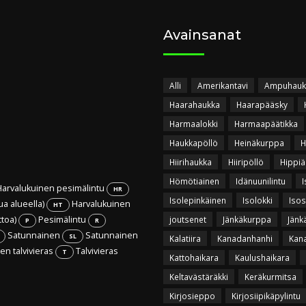
Avainsanat
Alli
Amerikantavi
Ampuhauk
Haarahaukka
Haarapääsky
Harmaalokki
Harmaapäätikka
Haukkapöllö
Heinäkurppa
H
Hiirihaukka
Hiiripöllö
Hippiä
Hömötiainen
Idänuunilintu
I
arvalukuinen pesimälintu
HR
Isolepinkäinen
Isolokki
Isos
ua alueella)
Harvalukuinen
HT
ttoa)
Pesimälintu
joutsenet
Jänkäkurppa
Jänk
P
R
Satunnainen
Satunnainen
SL
Kalatiira
Kanadanhanhi
Kan
n talvivieras
Talvivieras
T
Kattohaikara
Kaulushaikara
Keltavästäräkki
Keräkurmitsa
Kirjosieppo
Kirjosiipikäpylintu