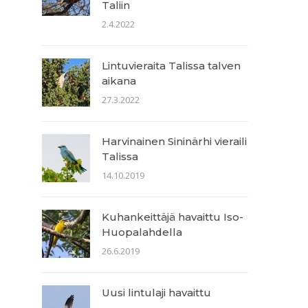
Taliin
2.4.2022
Lintuvieraita Talissa talven
aikana
27.3.2022
Harvinainen Sininärhi vieraili
Talissa
14.10.2019
Kuhankeittäjä havaittu Iso-
Huopalahdella
26.6.2019
Uusi lintulaji havaittu