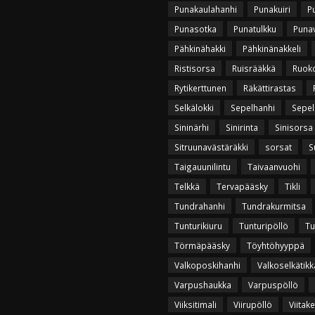
Punakaulahanhi
Punakuiri
P
Punasotka
Punatulkku
Puna
Pähkinähakki
Pähkinänakkeli
Ristisorsa
Ruisrääkkä
Ruok
Rytikerttunen
Räkättirastas
Selkälokki
Sepelhanhi
Sepel
Sininärhi
Sinirinta
Sinisorsa
Sitruunavästäräkki
sorsat
S
Taigauunilintu
Taivaanvuohi
Telkkä
Tervapääsky
Tikli
Tundrahanhi
Tundrakurmitsa
Tunturikiuru
Tunturipöllö
Tu
Törmäpääsky
Töyhtöhyyppä
Valkoposkihanhi
Valkoselkätikk
Varpushaukka
Varpuspöllö
Viiksitimali
Viirupöllö
Viitak