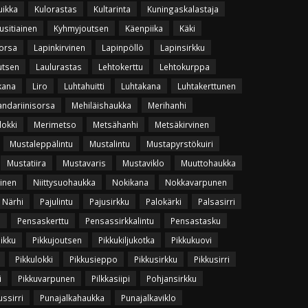
uikka
Kulorastas
Kultarinta
Kuningaskalastaja
usitiainen
Kyhmyjoutsen
Käenpiika
Käki
orsa
Lapinkirvinen
Lapinpöllö
Lapinsirkku
utsen
Laulurastas
Lehtokerttu
Lehtokurppa
kana
Liro
Luhtahuitti
Luhtakana
Luhtakerttunen
ndariinisorsa
Mehiläishaukka
Merihanhi
lokki
Merimetso
Metsähanhi
Metsäkirvinen
Mustaleppälintu
Mustalintu
Mustapyrstökuiri
Mustatiira
Mustavaris
Mustaviklo
Muuttohaukka
vinen
Niittysuohaukka
Nokikana
Nokkavarpunen
Närhi
Pajulintu
Pajusirkku
Palokärki
Palsasirri
u
Pensaskerttu
Pensassirkkalintu
Pensastasku
uikku
Pikkujoutsen
Pikkukiljukotka
Pikkukuovi
Pikkulokki
Pikkusieppo
Pikkusirkku
Pikkusirri
i
Pikkuvarpunen
Pilkkasiipi
Pohjansirkku
ssirri
Punajalkahaukka
Punajalkaviklo