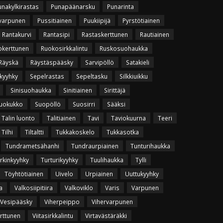
unakylkirastas
Punapäänarsku
Punarinta
varpunen
Pussitiainen
Puukiipijä
Pyrstötiainen
Rantakurvi
Rantasipi
Rastaskerttunen
Rautiainen
okerttunen
Ruokosirkkalintu
Ruskosuohaukka
Räyskä
Räystäspääsky
Sarvipöllö
Satakieli
kyyhky
Sepelrastas
Sepeltasku
Silkkiuikku
Sinisuohaukka
Sinitiainen
Sirittäjä
uokukko
Suopöllö
Suosirri
Sääksi
Talin luonto
Talitiainen
Tavi
Taviokuurna
Teeri
Tilhi
Tiltaltti
Tukkakoskelo
Tukkasotka
Tundrametsähanhi
Tundraurpiainen
Tunturihaukka
rkinkyyhky
Turturikyyhky
Tuulihaukka
Tylli
Töyhtötiainen
Uivelo
Urpiainen
Uuttukyyhky
a
Valkosiipitiira
Valkoviklo
Varis
Varpunen
Vesipääsky
Viherpeippo
Vihervarpunen
erttunen
Viitasirkkalintu
Virtavästäräkki