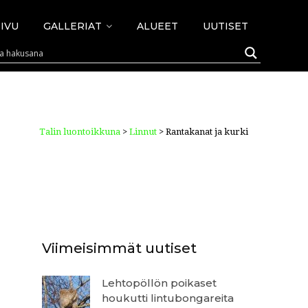
IVU
GALLERIAT
ALUEET
UUTISET
Talin luontoikkuna
>
Linnut
>
Rantakanat ja kurki
Viimeisimmät uutiset
Lehtopöllön poikaset
houkutti lintubongareita