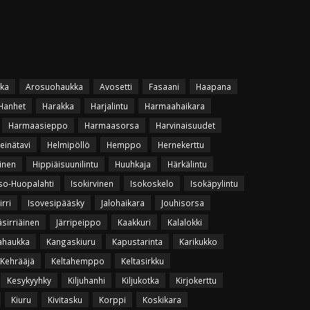
ka
Arosuohaukka
Avosetti
Fasaani
Haapana
Hanhet
Harakka
Harjalintu
Harmaahaikara
Harmaasieppo
Harmaasorsa
Harvinaisuudet
einätavi
Helmipöllö
Hemppo
Hernekerttu
inen
Hippiäisuunilintu
Huuhkaja
Härkälintu
so-Huopalahti
Isokirvinen
Isokoskelo
Isokäpylintu
irri
Isovesipääsky
Jalohaikara
Jouhisorsa
äsirriäinen
Järripeippo
Kaakkuri
Kalalokki
ahaukka
Kangaskiuru
Kapustarinta
Karikukko
Kehrääjä
Keltahemppo
Keltasirkku
Kesykyyhky
Kiljuhanhi
Kiljukotka
Kirjokerttu
Kiuru
Kivitasku
Korppi
Koskikara