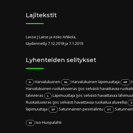
Lajitekstit
Lasse J Laine ja Asko Arkkola,
täydennetty 7.12.2018 ja 7.1.2019
Lyhenteiden selitykset
Harvalukuinen
Harvalukuinen läpimuuttaja
H
H
HL
HP
Harvalukuinen ruokailuvieras (jos selvästi havaittavaa ruokail
talvivieras
Läpimuuttaja (jos selvästi havaittavaa lähimuu
L
Ruokailuvieras (jos selvästi havaittavaa ruokailua alueella)
S
läpimuuttaja
Satunnainen pesimälintu
Satunnaine
SP
ST
Iso-Huopalahti
IH