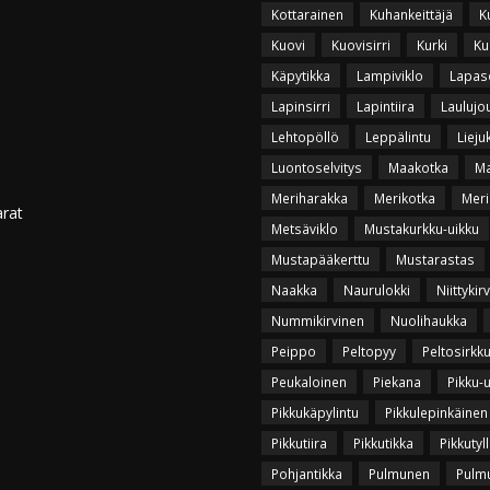
Kottarainen
Kuhankeittäjä
K
Kuovi
Kuovisirri
Kurki
Ku
Käpytikka
Lampiviklo
Lapas
Lapinsirri
Lapintiira
Laulujo
Lehtopöllö
Leppälintu
Lieju
Luontoselvitys
Maakotka
Ma
Meriharakka
Merikotka
Meri
arat
Metsäviklo
Mustakurkku-uikku
Mustapääkerttu
Mustarastas
Naakka
Naurulokki
Niittykir
Nummikirvinen
Nuolihaukka
Peippo
Peltopyy
Peltosirkk
Peukaloinen
Piekana
Pikku-
Pikkukäpylintu
Pikkulepinkäinen
Pikkutiira
Pikkutikka
Pikkutyll
Pohjantikka
Pulmunen
Pulmu